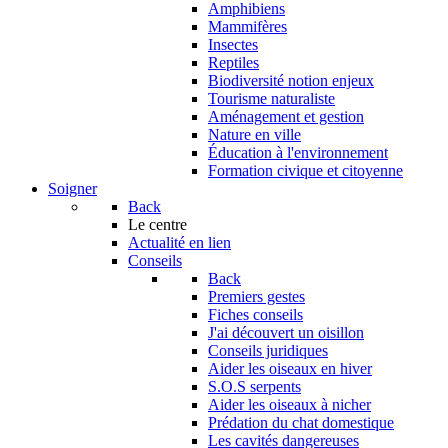
Amphibiens
Mammifères
Insectes
Reptiles
Biodiversité notion enjeux
Tourisme naturaliste
Aménagement et gestion
Nature en ville
Éducation à l'environnement
Formation civique et citoyenne
Soigner
Back
Le centre
Actualité en lien
Conseils
Back
Premiers gestes
Fiches conseils
J'ai découvert un oisillon
Conseils juridiques
Aider les oiseaux en hiver
S.O.S serpents
Aider les oiseaux à nicher
Prédation du chat domestique
Les cavités dangereuses