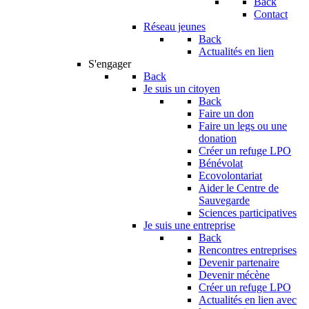
Back
Contact
Réseau jeunes
Back
Actualités en lien
S'engager
Back
Je suis un citoyen
Back
Faire un don
Faire un legs ou une
donation
Créer un refuge LPO
Bénévolat
Ecovolontariat
Aider le Centre de
Sauvegarde
Sciences participatives
Je suis une entreprise
Back
Rencontres entreprises
Devenir partenaire
Devenir mécène
Créer un refuge LPO
Actualités en lien avec