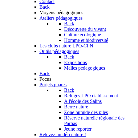
Contact
Back
Moyens pédagogiques
Ateliers pédagogiques
Back
Découverte du vivant
Culture écologique
Homme et biodiversité
Les clubs nature LPO-CPN
Outils pédagogiques
Back
Expositions
Malles pédagogiques
Back
Focus
Projets phares
Back
Refuges LPO établissement
A l'école des Salins
Berre nature
Zone humide des piles
Réserve naturelle régionale des
Partias
Jeune reporter
Relevez un défi nature !