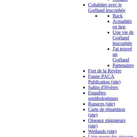
Cohabiter avec le
Goéland leucophée
Back
Actualités
en lien
Une vie de
Goéland
leucophée
J'ai trouvé
un
Goéland
Partenaires
Fort de la Revère
Faune PACA
Publication (site)
Salins d'Hyères
Enquêtes
ornithologiques
Rapaces (site)
Carte de répartition
(site)
Oiseaux migrateurs
(site)
Wetlands (site)
Liste rouge des oiseaux