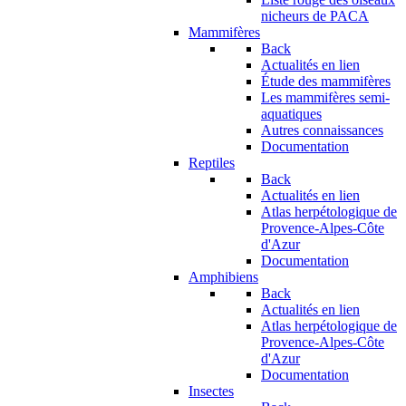
nicheurs de PACA
Mammifères
Back
Actualités en lien
Étude des mammifères
Les mammifères semi-
aquatiques
Autres connaissances
Documentation
Reptiles
Back
Actualités en lien
Atlas herpétologique de
Provence-Alpes-Côte
d'Azur
Documentation
Amphibiens
Back
Actualités en lien
Atlas herpétologique de
Provence-Alpes-Côte
d'Azur
Documentation
Insectes