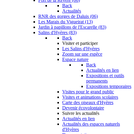
Fort de la Revère (06)
Back
Actualités
RNR des gorges de Daluis (06)
Les Marais du Vigueirat (13)
Jardin à papillons de l'Escarelle (83)
Salins d'Hyères (83)
Back
Visiter et participer
Les Salins d'Hyères
Zoom sur une espèce
Espace nature
Back
Actualités en lien
Expositions et outils
permanents
Expositions temporaires
Visites pour le grand public
Visites et animations scolaires
Carte des oiseaux d'Hyères
Devenir écovolontaire
Suivre les actualités
Actualités en lien
Actualités des espaces naturels
d'Hyères