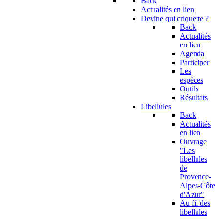
Back
Actualités en lien
Devine qui criquette ?
Back
Actualités
en lien
Agenda
Participer
Les
espèces
Outils
Résultats
Libellules
Back
Actualités
en lien
Ouvrage
"Les
libellules
de
Provence-
Alpes-Côte
d'Azur"
Au fil des
libellules