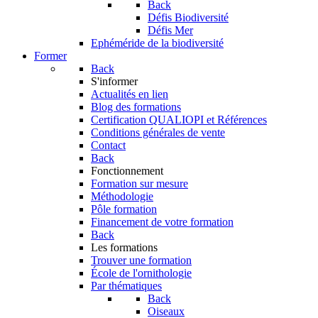
Back
Défis Biodiversité
Défis Mer
Ephéméride de la biodiversité
Former
Back
S'informer
Actualités en lien
Blog des formations
Certification QUALIOPI et Références
Conditions générales de vente
Contact
Back
Fonctionnement
Formation sur mesure
Méthodologie
Pôle formation
Financement de votre formation
Back
Les formations
Trouver une formation
École de l'ornithologie
Par thématiques
Back
Oiseaux