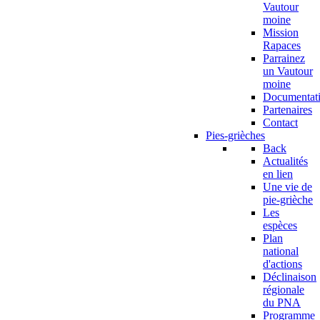
Vautour
moine
Mission
Rapaces
Parrainez
un Vautour
moine
Documentat
Partenaires
Contact
Pies-grièches
Back
Actualités
en lien
Une vie de
pie-grièche
Les
espèces
Plan
national
d'actions
Déclinaison
régionale
du PNA
Programme