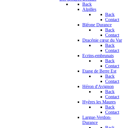
Back
Alpilles
Back
Contact
Bléone Durance
Back
Contact
Dracénie cœur du Var
Back
Contact
Ecrins-embrunais
Back
Contact
Etang de Berre Est
Back
Contact
Héron d'Avignon
Back
Contact
Hyères les Maures
Back
Contact
Largue-Verdon-
Durance
Back