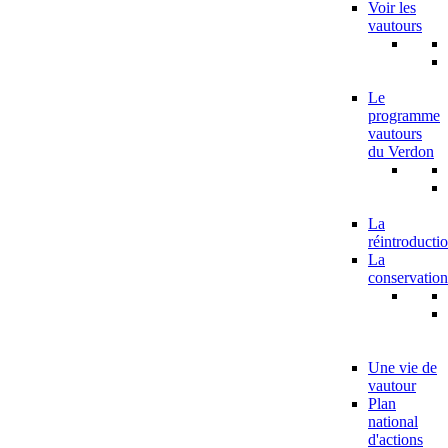
Voir les
vautours
Le
programme
vautours
du Verdon
La
réintroducti
La
conservation
Une vie de
vautour
Plan
national
d'actions