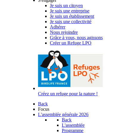
S'engager
Je suis un citoyen
Je suis une entreprise
Je suis un établissement
Je suis une collectivité
Adhérer
Nous rejoindre
Grâce à vous, nous agissons
Créer un Refuge LPO
Créez un refuge pour la nature !
Back
Focus
L'assemblée générale 2026
Back
L'assemblée
Programme