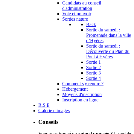
Candidats au conseil
d'administration
Vote et pouvoir
Sorties nature
Back
Sortie du samedi :
Promenade dans la ville
d’Hyères
Sortie du samedi :
Découverte du Plan du
Pont à Hyères
Sortie 1
Sortie 2
Sortie 3
Sortie 4
Comment s'y rendre ?
Hébergement
Moyens d'inscription
Inscription en ligne
R.S.E
Galerie d'images
Conseils
Vous avez trouvé un
animal sauvage ?
Il semble