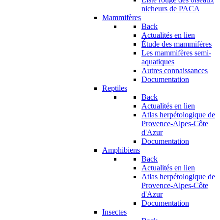
nicheurs de PACA
Mammifères
Back
Actualités en lien
Étude des mammifères
Les mammifères semi-
aquatiques
Autres connaissances
Documentation
Reptiles
Back
Actualités en lien
Atlas herpétologique de
Provence-Alpes-Côte
d'Azur
Documentation
Amphibiens
Back
Actualités en lien
Atlas herpétologique de
Provence-Alpes-Côte
d'Azur
Documentation
Insectes