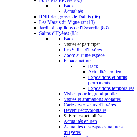
Fort de la Revère (06)
Back
Actualités
RNR des gorges de Daluis (06)
Les Marais du Vigueirat (13)
Jardin à papillons de l'Escarelle (83)
Salins d'Hyères (83)
Back
Visiter et participer
Les Salins d'Hyères
Zoom sur une espèce
Espace nature
Back
Actualités en lien
Expositions et outils
permanents
Expositions temporaires
Visites pour le grand public
Visites et animations scolaires
Carte des oiseaux d'Hyères
Devenir écovolontaire
Suivre les actualités
Actualités en lien
Actualités des espaces naturels
d'Hyères