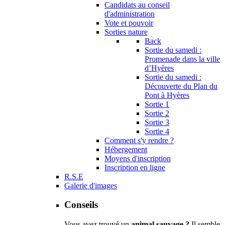
Candidats au conseil
d'administration
Vote et pouvoir
Sorties nature
Back
Sortie du samedi :
Promenade dans la ville
d’Hyères
Sortie du samedi :
Découverte du Plan du
Pont à Hyères
Sortie 1
Sortie 2
Sortie 3
Sortie 4
Comment s'y rendre ?
Hébergement
Moyens d'inscription
Inscription en ligne
R.S.E
Galerie d'images
Conseils
Vous avez trouvé un
animal sauvage ?
Il semble