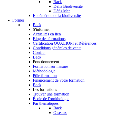
Back
Défis Biodiversité
Défis Mer
Ephéméride de la biodiversité
Former
Back
S'informer
Actualités en lien
Blog des formations
Certification QUALIOPI et Références
Conditions générales de vente
Contact
Back
Fonctionnement
Formation sur mesure
Méthodologie
Pôle formation
Financement de votre formation
Back
Les formations
Trouver une formation
École de l'ornithologie
Par thématiques
Back
Oiseaux