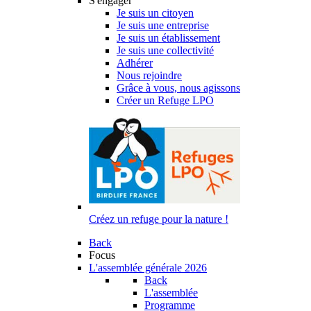
S'engager
Je suis un citoyen
Je suis une entreprise
Je suis un établissement
Je suis une collectivité
Adhérer
Nous rejoindre
Grâce à vous, nous agissons
Créer un Refuge LPO
Créez un refuge pour la nature !
Back
Focus
L'assemblée générale 2026
Back
L'assemblée
Programme