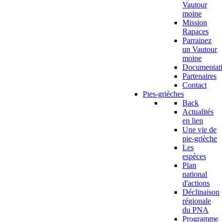
Vautour
moine
Mission
Rapaces
Parrainez
un Vautour
moine
Documentat
Partenaires
Contact
Pies-grièches
Back
Actualités
en lien
Une vie de
pie-grièche
Les
espèces
Plan
national
d'actions
Déclinaison
régionale
du PNA
Programme