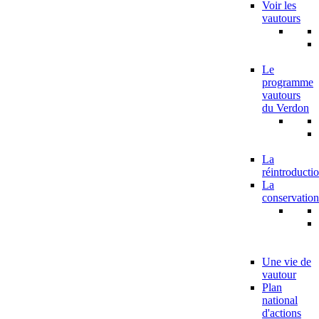
Voir les
vautours
Le
programme
vautours
du Verdon
La
réintroducti
La
conservation
Une vie de
vautour
Plan
national
d'actions