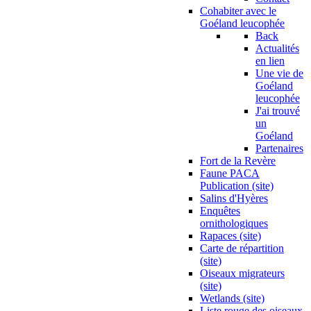
Cohabiter avec le
Goéland leucophée
Back
Actualités
en lien
Une vie de
Goéland
leucophée
J'ai trouvé
un
Goéland
Partenaires
Fort de la Revère
Faune PACA
Publication (site)
Salins d'Hyères
Enquêtes
ornithologiques
Rapaces (site)
Carte de répartition
(site)
Oiseaux migrateurs
(site)
Wetlands (site)
Liste rouge des oiseaux