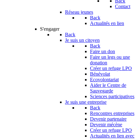
Back
Contact
Réseau jeunes
Back
Actualités en lien
S'engager
Back
Je suis un citoyen
Back
Faire un don
Faire un legs ou une
donation
Créer un refuge LPO
Bénévolat
Ecovolontariat
Aider le Centre de
Sauvegarde
Sciences participatives
Je suis une entreprise
Back
Rencontres entreprises
Devenir partenaire
Devenir mécène
Créer un refuge LPO
Actualités en lien avec