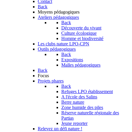
Contact
Back
Moyens pédagogiques
Ateliers pédagogiques
Back
Découverte du vivant
Culture écologique
Homme et biodiversité
Les clubs nature LPO-CPN
Outils pédagogiques
Back
Expositions
Malles pédagogiques
Back
Focus
Projets phares
Back
Refuges LPO établissement
A l'école des Salins
Berre nature
Zone humide des piles
Réserve naturelle régionale des
Partias
Jeune reporter
Relevez un défi nature !