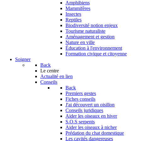
Amphibiens
Mammifères
Insectes
Reptiles
Biodiversité notion enjeux
Tourisme naturaliste
Aménagement et gestion
Nature en ville
Éducation à l'environnement
Formation civique et citoyenne
Soigner
Back
Le centre
Actualité en lien
Conseils
Back
Premiers gestes
Fiches conseils
J'ai découvert un oisillon
Conseils juridiques
Aider les oiseaux en hiver
S.O.S serpents
Aider les oiseaux à nicher
Prédation du chat domestique
Les cavités dangereuses