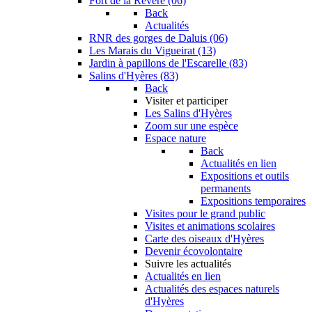
Fort de la Revère (06)
Back
Actualités
RNR des gorges de Daluis (06)
Les Marais du Vigueirat (13)
Jardin à papillons de l'Escarelle (83)
Salins d'Hyères (83)
Back
Visiter et participer
Les Salins d'Hyères
Zoom sur une espèce
Espace nature
Back
Actualités en lien
Expositions et outils
permanents
Expositions temporaires
Visites pour le grand public
Visites et animations scolaires
Carte des oiseaux d'Hyères
Devenir écovolontaire
Suivre les actualités
Actualités en lien
Actualités des espaces naturels
d'Hyères