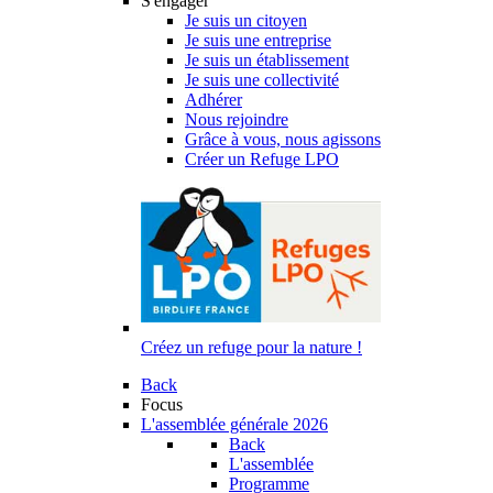
S'engager
Je suis un citoyen
Je suis une entreprise
Je suis un établissement
Je suis une collectivité
Adhérer
Nous rejoindre
Grâce à vous, nous agissons
Créer un Refuge LPO
Créez un refuge pour la nature !
Back
Focus
L'assemblée générale 2026
Back
L'assemblée
Programme