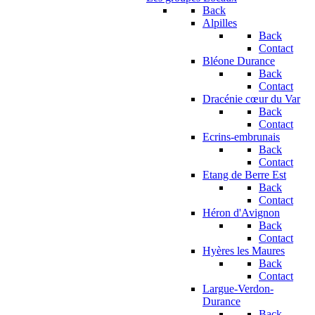
Back
Alpilles
Back
Contact
Bléone Durance
Back
Contact
Dracénie cœur du Var
Back
Contact
Ecrins-embrunais
Back
Contact
Etang de Berre Est
Back
Contact
Héron d'Avignon
Back
Contact
Hyères les Maures
Back
Contact
Largue-Verdon-
Durance
Back