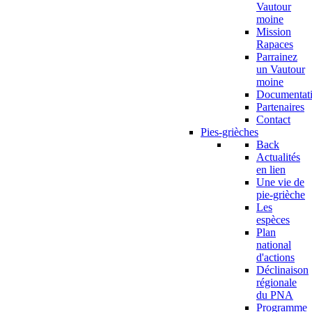
Vautour
moine
Mission
Rapaces
Parrainez
un Vautour
moine
Documentat
Partenaires
Contact
Pies-grièches
Back
Actualités
en lien
Une vie de
pie-grièche
Les
espèces
Plan
national
d'actions
Déclinaison
régionale
du PNA
Programme