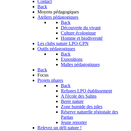
Contact
Back
Moyens pédagogiques
Ateliers pédagogiques
Back
Découverte du vivant
Culture écologique
Homme et biodiversité
Les clubs nature LPO-CPN
Outils pédagogiques
Back
Expositions
Malles pédagogiques
Back
Focus
Projets phares
Back
Refuges LPO établissement
A l'école des Salins
Berre nature
Zone humide des piles
Réserve naturelle régionale des
Partias
Jeune reporter
Relevez un défi nature !