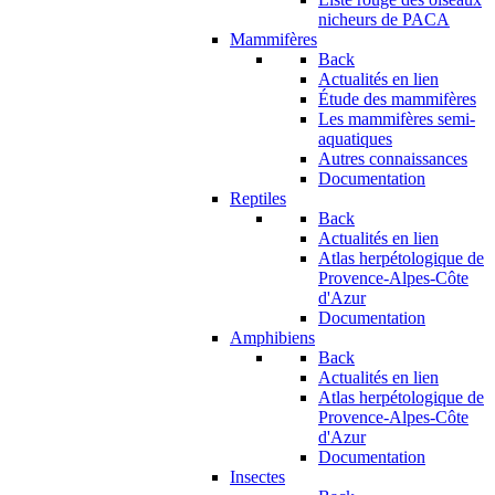
nicheurs de PACA
Mammifères
Back
Actualités en lien
Étude des mammifères
Les mammifères semi-
aquatiques
Autres connaissances
Documentation
Reptiles
Back
Actualités en lien
Atlas herpétologique de
Provence-Alpes-Côte
d'Azur
Documentation
Amphibiens
Back
Actualités en lien
Atlas herpétologique de
Provence-Alpes-Côte
d'Azur
Documentation
Insectes