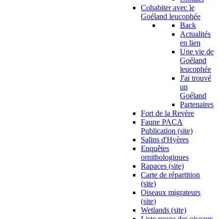
Cohabiter avec le
Goéland leucophée
Back
Actualités
en lien
Une vie de
Goéland
leucophée
J'ai trouvé
un
Goéland
Partenaires
Fort de la Revère
Faune PACA
Publication (site)
Salins d'Hyères
Enquêtes
ornithologiques
Rapaces (site)
Carte de répartition
(site)
Oiseaux migrateurs
(site)
Wetlands (site)
Liste rouge des oiseaux