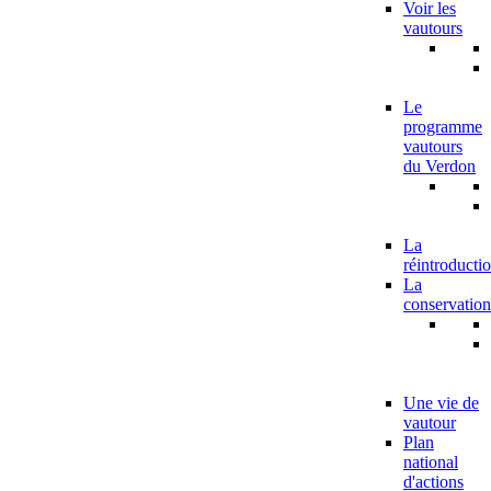
Voir les
vautours
Le
programme
vautours
du Verdon
La
réintroducti
La
conservation
Une vie de
vautour
Plan
national
d'actions