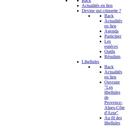
Back
Actualités en lien
Devine qui criquette ?
Back
Actualités
en lien
Agenda
Participer
Les
espèces
Outils
Résultats
Libellules
Back
Actualités
en lien
Ouvrage
"Les
libellules
de
Provence-
Alpes-Côte
d'Azur"
Au fil des
libellules