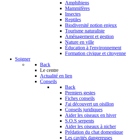
Amphibiens
Mammifères
Insectes
Reptiles
Biodiversité notion enjeux
Tourisme naturaliste
Aménagement et gestion
Nature en ville
Éducation à l'environnement
Formation civique et citoyenne
Soigner
Back
Le centre
Actualité en lien
Conseils
Back
Premiers gestes
Fiches conseils
J'ai découvert un oisillon
Conseils juridiques
Aider les oiseaux en hiver
S.O.S serpents
Aider les oiseaux à nicher
Prédation du chat domestique
Les cavités dangereuses