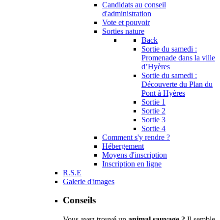
Candidats au conseil
d'administration
Vote et pouvoir
Sorties nature
Back
Sortie du samedi :
Promenade dans la ville
d’Hyères
Sortie du samedi :
Découverte du Plan du
Pont à Hyères
Sortie 1
Sortie 2
Sortie 3
Sortie 4
Comment s'y rendre ?
Hébergement
Moyens d'inscription
Inscription en ligne
R.S.E
Galerie d'images
Conseils
Vous avez trouvé un
animal sauvage ?
Il semble