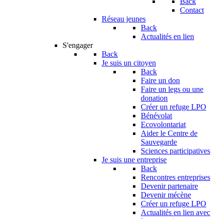
Back
Contact
Réseau jeunes
Back
Actualités en lien
S'engager
Back
Je suis un citoyen
Back
Faire un don
Faire un legs ou une
donation
Créer un refuge LPO
Bénévolat
Ecovolontariat
Aider le Centre de
Sauvegarde
Sciences participatives
Je suis une entreprise
Back
Rencontres entreprises
Devenir partenaire
Devenir mécène
Créer un refuge LPO
Actualités en lien avec