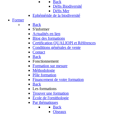
Back
Défis Biodiversité
Défis Mer
Ephéméride de la biodiversité
Former
Back
S'informer
Actualités en lien
Blog des formations
Certification QUALIOPI et Références
Conditions générales de vente
Contact
Back
Fonctionnement
Formation sur mesure
Méthodologie
Pôle formation
Financement de votre formation
Back
Les formations
Trouver une formation
École de l'ornithologie
Par thématiques
Back
Oiseaux