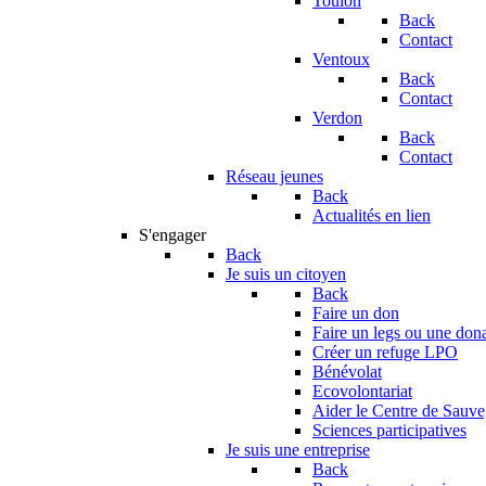
Toulon
Back
Contact
Ventoux
Back
Contact
Verdon
Back
Contact
Réseau jeunes
Back
Actualités en lien
S'engager
Back
Je suis un citoyen
Back
Faire un don
Faire un legs ou une don
Créer un refuge LPO
Bénévolat
Ecovolontariat
Aider le Centre de Sauv
Sciences participatives
Je suis une entreprise
Back