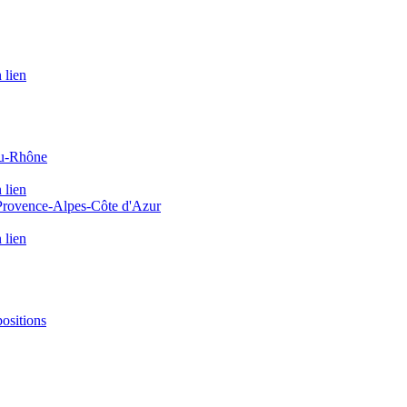
 lien
du-Rhône
 lien
 Provence-Alpes-Côte d'Azur
 lien
positions