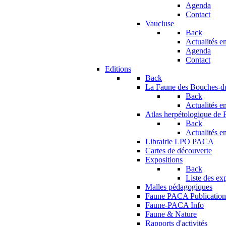
Agenda
Contact
Vaucluse
Back
Actualités en
Agenda
Contact
Editions
Back
La Faune des Bouches-
Back
Actualités en
Atlas herpétologique de
Back
Actualités en
Librairie LPO PACA
Cartes de découverte
Expositions
Back
Liste des ex
Malles pédagogiques
Faune PACA Publication
Faune-PACA Info
Faune & Nature
Rapports d'activités