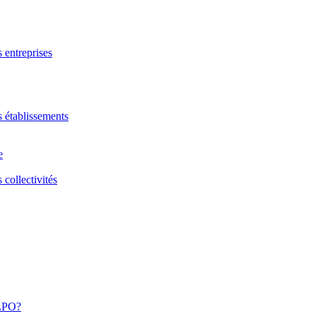
s entreprises
s établissements
e
 collectivités
 LPO?