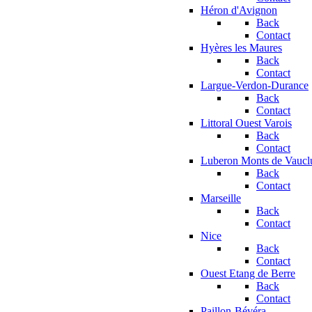
Héron d'Avignon
Back
Contact
Hyères les Maures
Back
Contact
Largue-Verdon-Durance
Back
Contact
Littoral Ouest Varois
Back
Contact
Luberon Monts de Vaucl
Back
Contact
Marseille
Back
Contact
Nice
Back
Contact
Ouest Etang de Berre
Back
Contact
Paillon-Bévéra