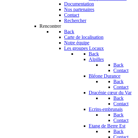
Documentation
Nos partenaires
Contact
Rechercher
Rencontrer
Back
Carte de localisation
Notre équipe
Les groupes Locaux
Back
Alpilles
Back
Contact
Bléone Durance
Back
Contact
Dracénie cœur du Var
Back
Contact
Ecrins-embrunais
Back
Contact
Etang de Berre Est
Back
Contact