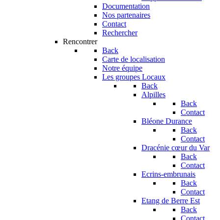
Documentation
Nos partenaires
Contact
Rechercher
Rencontrer
Back
Carte de localisation
Notre équipe
Les groupes Locaux
Back
Alpilles
Back
Contact
Bléone Durance
Back
Contact
Dracénie cœur du Var
Back
Contact
Ecrins-embrunais
Back
Contact
Etang de Berre Est
Back
Contact