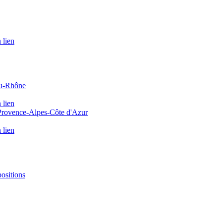
 lien
du-Rhône
 lien
 Provence-Alpes-Côte d'Azur
 lien
positions