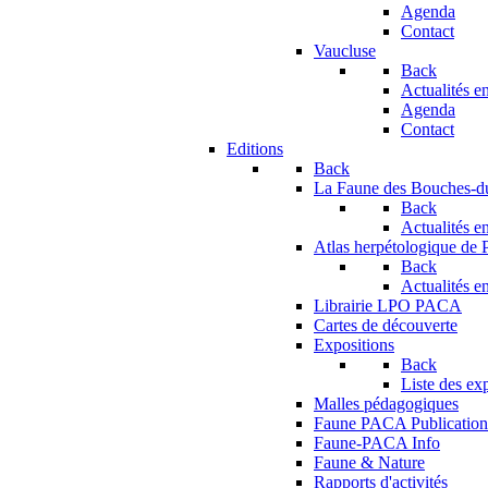
Agenda
Contact
Vaucluse
Back
Actualités en
Agenda
Contact
Editions
Back
La Faune des Bouches-
Back
Actualités en
Atlas herpétologique de
Back
Actualités en
Librairie LPO PACA
Cartes de découverte
Expositions
Back
Liste des ex
Malles pédagogiques
Faune PACA Publication
Faune-PACA Info
Faune & Nature
Rapports d'activités