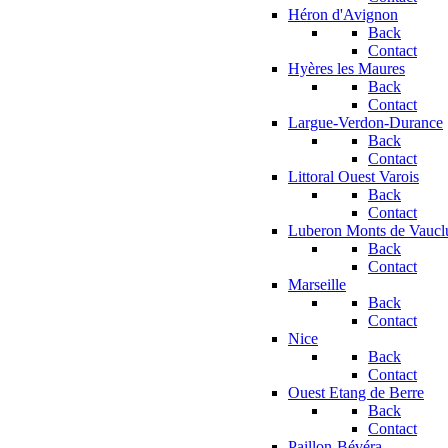
Héron d'Avignon
Back
Contact
Hyères les Maures
Back
Contact
Largue-Verdon-Durance
Back
Contact
Littoral Ouest Varois
Back
Contact
Luberon Monts de Vaucl
Back
Contact
Marseille
Back
Contact
Nice
Back
Contact
Ouest Etang de Berre
Back
Contact
Paillon-Bévéra