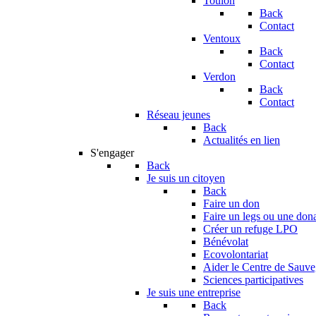
Toulon
Back
Contact
Ventoux
Back
Contact
Verdon
Back
Contact
Réseau jeunes
Back
Actualités en lien
S'engager
Back
Je suis un citoyen
Back
Faire un don
Faire un legs ou une don
Créer un refuge LPO
Bénévolat
Ecovolontariat
Aider le Centre de Sauv
Sciences participatives
Je suis une entreprise
Back