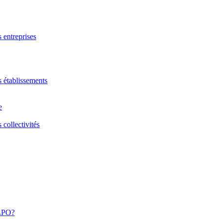
s entreprises
s établissements
e
 collectivités
 LPO?