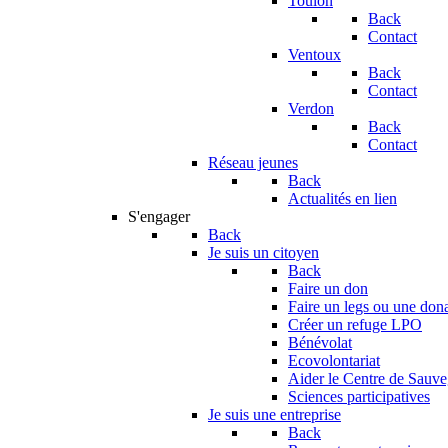
Toulon
Back
Contact
Ventoux
Back
Contact
Verdon
Back
Contact
Réseau jeunes
Back
Actualités en lien
S'engager
Back
Je suis un citoyen
Back
Faire un don
Faire un legs ou une don
Créer un refuge LPO
Bénévolat
Ecovolontariat
Aider le Centre de Sauv
Sciences participatives
Je suis une entreprise
Back