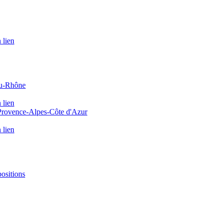
 lien
du-Rhône
 lien
 Provence-Alpes-Côte d'Azur
 lien
positions