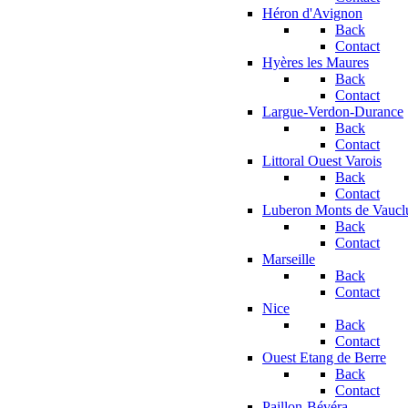
Héron d'Avignon
Back
Contact
Hyères les Maures
Back
Contact
Largue-Verdon-Durance
Back
Contact
Littoral Ouest Varois
Back
Contact
Luberon Monts de Vaucl
Back
Contact
Marseille
Back
Contact
Nice
Back
Contact
Ouest Etang de Berre
Back
Contact
Paillon-Bévéra