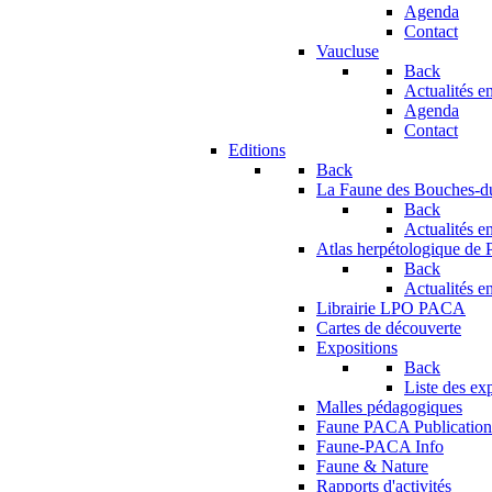
Agenda
Contact
Vaucluse
Back
Actualités en
Agenda
Contact
Editions
Back
La Faune des Bouches-
Back
Actualités en
Atlas herpétologique de
Back
Actualités en
Librairie LPO PACA
Cartes de découverte
Expositions
Back
Liste des ex
Malles pédagogiques
Faune PACA Publication
Faune-PACA Info
Faune & Nature
Rapports d'activités