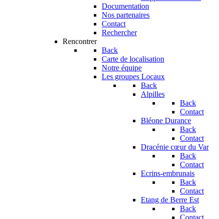
Documentation
Nos partenaires
Contact
Rechercher
Rencontrer
Back
Carte de localisation
Notre équipe
Les groupes Locaux
Back
Alpilles
Back
Contact
Bléone Durance
Back
Contact
Dracénie cœur du Var
Back
Contact
Ecrins-embrunais
Back
Contact
Etang de Berre Est
Back
Contact