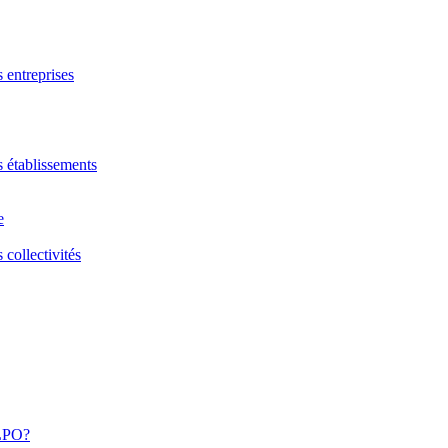
s entreprises
s établissements
e
 collectivités
 LPO?