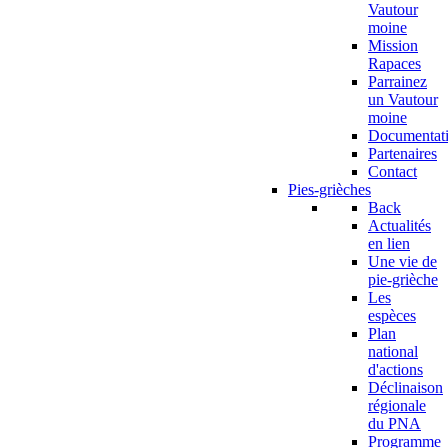
Vautour
moine
Mission
Rapaces
Parrainez
un Vautour
moine
Documentat
Partenaires
Contact
Pies-grièches
Back
Actualités
en lien
Une vie de
pie-grièche
Les
espèces
Plan
national
d'actions
Déclinaison
régionale
du PNA
Programme