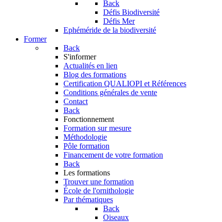
Back
Défis Biodiversité
Défis Mer
Ephéméride de la biodiversité
Former
Back
S'informer
Actualités en lien
Blog des formations
Certification QUALIOPI et Références
Conditions générales de vente
Contact
Back
Fonctionnement
Formation sur mesure
Méthodologie
Pôle formation
Financement de votre formation
Back
Les formations
Trouver une formation
École de l'ornithologie
Par thématiques
Back
Oiseaux