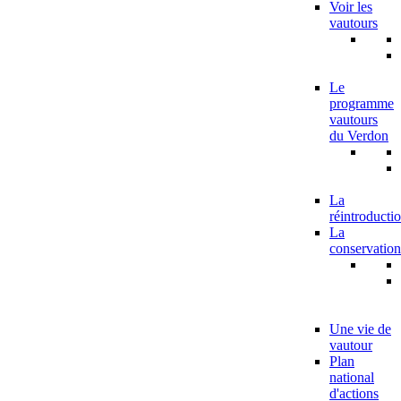
Voir les
vautours
Le
programme
vautours
du Verdon
La
réintroducti
La
conservation
Une vie de
vautour
Plan
national
d'actions