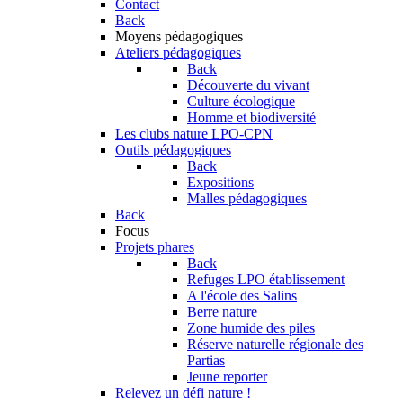
Contact
Back
Moyens pédagogiques
Ateliers pédagogiques
Back
Découverte du vivant
Culture écologique
Homme et biodiversité
Les clubs nature LPO-CPN
Outils pédagogiques
Back
Expositions
Malles pédagogiques
Back
Focus
Projets phares
Back
Refuges LPO établissement
A l'école des Salins
Berre nature
Zone humide des piles
Réserve naturelle régionale des
Partias
Jeune reporter
Relevez un défi nature !