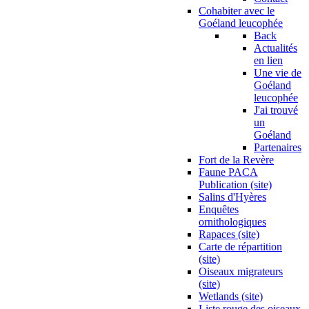
Cohabiter avec le
Goéland leucophée
Back
Actualités
en lien
Une vie de
Goéland
leucophée
J'ai trouvé
un
Goéland
Partenaires
Fort de la Revère
Faune PACA
Publication (site)
Salins d'Hyères
Enquêtes
ornithologiques
Rapaces (site)
Carte de répartition
(site)
Oiseaux migrateurs
(site)
Wetlands (site)
Liste rouge des oiseaux