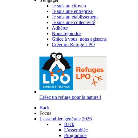
S'engager
Je suis un citoyen
Je suis une entreprise
Je suis un établissement
Je suis une collectivité
Adhérer
Nous rejoindre
Grâce à vous, nous agissons
Créer un Refuge LPO
Créez un refuge pour la nature !
Back
Focus
L'assemblée générale 2026
Back
L'assemblée
Programme