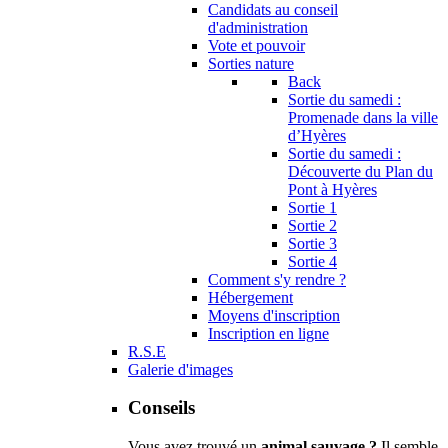
Candidats au conseil
d'administration
Vote et pouvoir
Sorties nature
Back
Sortie du samedi :
Promenade dans la ville
d’Hyères
Sortie du samedi :
Découverte du Plan du
Pont à Hyères
Sortie 1
Sortie 2
Sortie 3
Sortie 4
Comment s'y rendre ?
Hébergement
Moyens d'inscription
Inscription en ligne
R.S.E
Galerie d'images
Conseils
Vous avez trouvé un
animal sauvage ?
Il semble