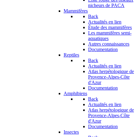
nicheurs de PACA
Mammifères
Back
Actualités en lien
Étude des mammifères
Les mammifères semi-
aquatiques
Autres connaissances
Documentation
Reptiles
Back
Actualités en lien
Atlas herpétologique de
Provence-Alpes-Côte
d'Azur
Documentation
Amphibiens
Back
Actualités en lien
Atlas herpétologique de
Provence-Alpes-Côte
d'Azur
Documentation
Insectes