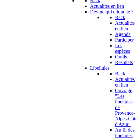
Back
Actualités en lien
Devine qui criquette ?
Back
Actualités
en lien
Agenda
Participer
Les
espèces
Outils
Résultats
Libellules
Back
Actualités
en lien
Ouvrage
"Les
libellules
de
Provence-
Alpes-Côte
d'Azur"
Au fil des
libellules