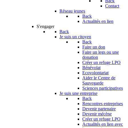
Back
Contact
Réseau jeunes
Back
Actualités en lien
S'engager
Back
Je suis un citoyen
Back
Faire un don
Faire un legs ou une
donation
Créer un refuge LPO
Bénévolat
Ecovolontariat
Aider le Centre de
Sauvegarde
Sciences participatives
Je suis une entreprise
Back
Rencontres entreprises
Devenir partenaire
Devenir mécène
Créer un refuge LPO
Actualités en lien avec