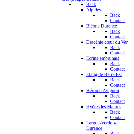
Back
Alpilles
Back
Contact
Bléone Durance
Back
Contact
Dracénie cœur du Var
Back
Contact
Ecrins-embrunais
Back
Contact
Etang de Berre Est
Back
Contact
Héron d'Avignon
Back
Contact
Hyères les Maures
Back
Contact
Largue-Verdon-
Durance
Back