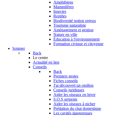
Amphibiens
Mammifères
Insectes
Reptiles
Biodiversité notion enjeux
Tourisme naturaliste
Aménagement et gestion
Nature en ville
Éducation à l'environnement
Formation civique et citoyenne
Soigner
Back
Le centre
Actualité en lien
Conseils
Back
Premiers gestes
Fiches conseils
J'ai découvert un oisillon
Conseils juridiques
Aider les oiseaux en hiver
S.O.S serpents
Aider les oiseaux à nicher
Prédation du chat domestique
Les cavités dangereuses