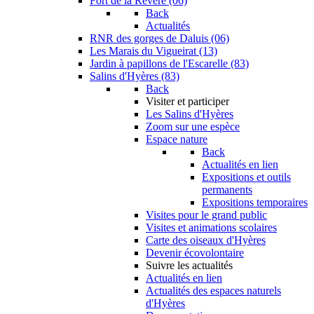
Fort de la Revère (06)
Back
Actualités
RNR des gorges de Daluis (06)
Les Marais du Vigueirat (13)
Jardin à papillons de l'Escarelle (83)
Salins d'Hyères (83)
Back
Visiter et participer
Les Salins d'Hyères
Zoom sur une espèce
Espace nature
Back
Actualités en lien
Expositions et outils
permanents
Expositions temporaires
Visites pour le grand public
Visites et animations scolaires
Carte des oiseaux d'Hyères
Devenir écovolontaire
Suivre les actualités
Actualités en lien
Actualités des espaces naturels
d'Hyères