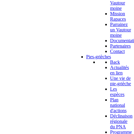
Vautour
moine
Mission
Rapaces
Parrainez
un Vautour
moine
Documentat
Partenaires
Contact
Pies-grièches
Back
Actualités
en lien
Une vie de
pie-grièche
Les
espèces
Plan
national
d'actions
Déclinaison
régionale
du PNA
Programme