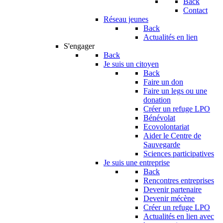
Back
Contact
Réseau jeunes
Back
Actualités en lien
S'engager
Back
Je suis un citoyen
Back
Faire un don
Faire un legs ou une
donation
Créer un refuge LPO
Bénévolat
Ecovolontariat
Aider le Centre de
Sauvegarde
Sciences participatives
Je suis une entreprise
Back
Rencontres entreprises
Devenir partenaire
Devenir mécène
Créer un refuge LPO
Actualités en lien avec