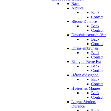
Back
Alpilles
Back
Contact
Bléone Durance
Back
Contact
Dracénie cœur du Var
Back
Contact
Ecrins-embrunais
Back
Contact
Etang de Berre Est
Back
Contact
Héron d'Avignon
Back
Contact
Hyères les Maures
Back
Contact
Largue-Verdon-
Durance
Back