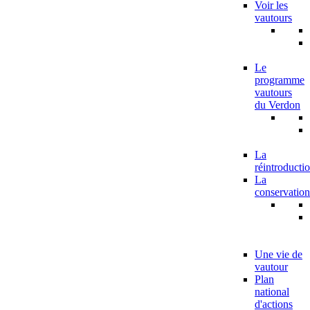
Voir les
vautours
Le
programme
vautours
du Verdon
La
réintroducti
La
conservation
Une vie de
vautour
Plan
national
d'actions