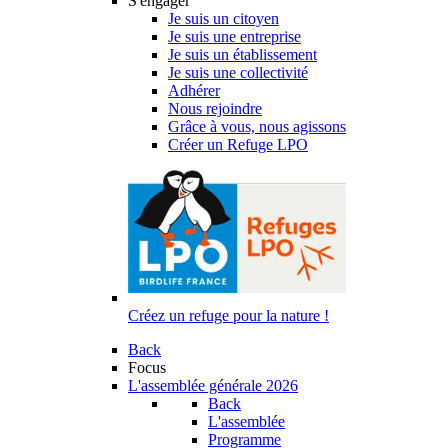
S'engager
Je suis un citoyen
Je suis une entreprise
Je suis un établissement
Je suis une collectivité
Adhérer
Nous rejoindre
Grâce à vous, nous agissons
Créer un Refuge LPO
Créez un refuge pour la nature !
Back
Focus
L'assemblée générale 2026
Back
L'assemblée
Programme