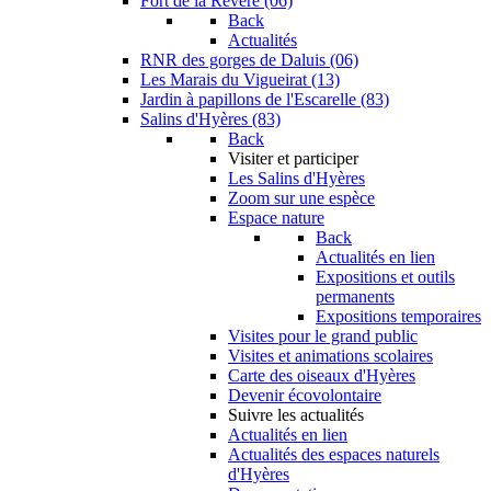
Fort de la Revère (06)
Back
Actualités
RNR des gorges de Daluis (06)
Les Marais du Vigueirat (13)
Jardin à papillons de l'Escarelle (83)
Salins d'Hyères (83)
Back
Visiter et participer
Les Salins d'Hyères
Zoom sur une espèce
Espace nature
Back
Actualités en lien
Expositions et outils
permanents
Expositions temporaires
Visites pour le grand public
Visites et animations scolaires
Carte des oiseaux d'Hyères
Devenir écovolontaire
Suivre les actualités
Actualités en lien
Actualités des espaces naturels
d'Hyères