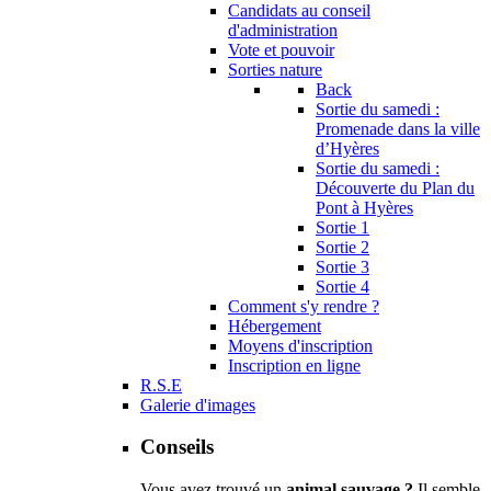
Candidats au conseil
d'administration
Vote et pouvoir
Sorties nature
Back
Sortie du samedi :
Promenade dans la ville
d’Hyères
Sortie du samedi :
Découverte du Plan du
Pont à Hyères
Sortie 1
Sortie 2
Sortie 3
Sortie 4
Comment s'y rendre ?
Hébergement
Moyens d'inscription
Inscription en ligne
R.S.E
Galerie d'images
Conseils
Vous avez trouvé un
animal sauvage ?
Il semble