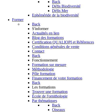
Back
Défis Biodiversité
Défis Mer
Ephéméride de la biodiversité
Former
Back
S'informer
Actualités en lien
Blog des formations
Certification QUALIOPI et Références
Conditions générales de vente
Contact
Back
Fonctionnement
Formation sur mesure
Méthodologie
Pôle formation
Financement de votre formation
Back
Les formations
Trouver une formation
École de l'ornithologie
Par thématiques
Back
Oiseaux