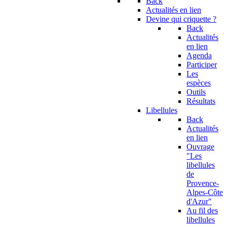
Back
Actualités en lien
Devine qui criquette ?
Back
Actualités
en lien
Agenda
Participer
Les
espèces
Outils
Résultats
Libellules
Back
Actualités
en lien
Ouvrage
"Les
libellules
de
Provence-
Alpes-Côte
d'Azur"
Au fil des
libellules