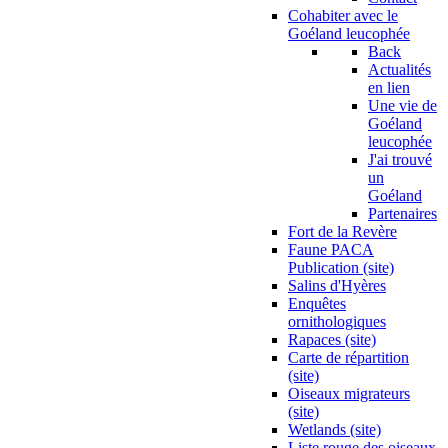
Cohabiter avec le
Goéland leucophée
Back
Actualités
en lien
Une vie de
Goéland
leucophée
J'ai trouvé
un
Goéland
Partenaires
Fort de la Revère
Faune PACA
Publication (site)
Salins d'Hyères
Enquêtes
ornithologiques
Rapaces (site)
Carte de répartition
(site)
Oiseaux migrateurs
(site)
Wetlands (site)
Liste rouge des oiseaux