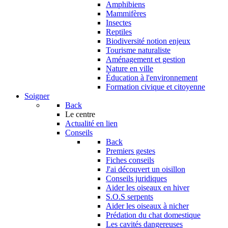
Amphibiens
Mammifères
Insectes
Reptiles
Biodiversité notion enjeux
Tourisme naturaliste
Aménagement et gestion
Nature en ville
Éducation à l'environnement
Formation civique et citoyenne
Soigner
Back
Le centre
Actualité en lien
Conseils
Back
Premiers gestes
Fiches conseils
J'ai découvert un oisillon
Conseils juridiques
Aider les oiseaux en hiver
S.O.S serpents
Aider les oiseaux à nicher
Prédation du chat domestique
Les cavités dangereuses