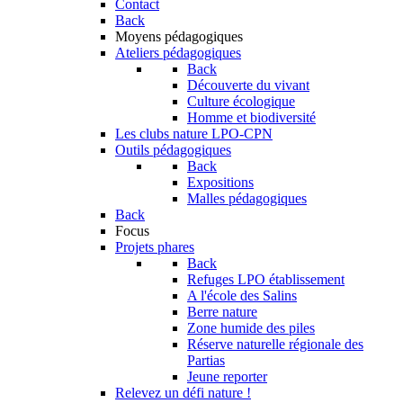
Contact
Back
Moyens pédagogiques
Ateliers pédagogiques
Back
Découverte du vivant
Culture écologique
Homme et biodiversité
Les clubs nature LPO-CPN
Outils pédagogiques
Back
Expositions
Malles pédagogiques
Back
Focus
Projets phares
Back
Refuges LPO établissement
A l'école des Salins
Berre nature
Zone humide des piles
Réserve naturelle régionale des
Partias
Jeune reporter
Relevez un défi nature !