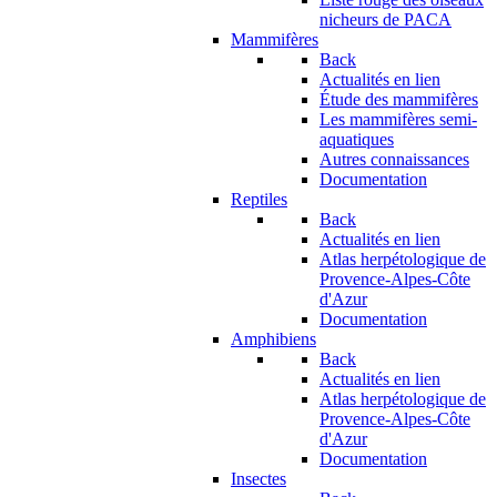
nicheurs de PACA
Mammifères
Back
Actualités en lien
Étude des mammifères
Les mammifères semi-
aquatiques
Autres connaissances
Documentation
Reptiles
Back
Actualités en lien
Atlas herpétologique de
Provence-Alpes-Côte
d'Azur
Documentation
Amphibiens
Back
Actualités en lien
Atlas herpétologique de
Provence-Alpes-Côte
d'Azur
Documentation
Insectes