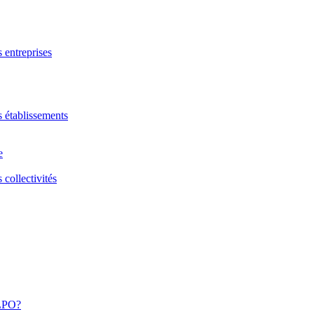
s entreprises
s établissements
e
 collectivités
 LPO?