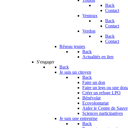
Toulon
Back
Contact
Ventoux
Back
Contact
Verdon
Back
Contact
Réseau jeunes
Back
Actualités en lien
S'engager
Back
Je suis un citoyen
Back
Faire un don
Faire un legs ou une don
Créer un refuge LPO
Bénévolat
Ecovolontariat
Aider le Centre de Sauv
Sciences participatives
Je suis une entreprise
Back