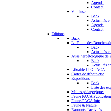
Agenda
Contact
Vaucluse
Back
Actualités en
Agenda
Contact
Editions
Back
La Faune des Bouches-
Back
Actualités en
Atlas herpétologique de
Back
Actualités en
Librairie LPO PACA
Cartes de découverte
Expositions
Back
Liste des ex
Malles pédagogiques
Faune PACA Publication
Faune-PACA Info
Faune & Nature
Rapports d'activités