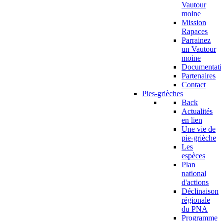
Vautour
moine
Mission
Rapaces
Parrainez
un Vautour
moine
Documentat
Partenaires
Contact
Pies-grièches
Back
Actualités
en lien
Une vie de
pie-grièche
Les
espèces
Plan
national
d'actions
Déclinaison
régionale
du PNA
Programme