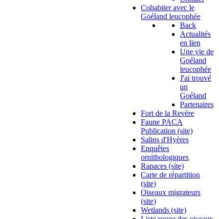
Cohabiter avec le
Goéland leucophée
Back
Actualités
en lien
Une vie de
Goéland
leucophée
J'ai trouvé
un
Goéland
Partenaires
Fort de la Revère
Faune PACA
Publication (site)
Salins d'Hyères
Enquêtes
ornithologiques
Rapaces (site)
Carte de répartition
(site)
Oiseaux migrateurs
(site)
Wetlands (site)
Liste rouge des oiseaux