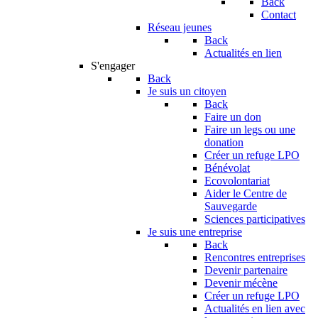
Back
Contact
Réseau jeunes
Back
Actualités en lien
S'engager
Back
Je suis un citoyen
Back
Faire un don
Faire un legs ou une
donation
Créer un refuge LPO
Bénévolat
Ecovolontariat
Aider le Centre de
Sauvegarde
Sciences participatives
Je suis une entreprise
Back
Rencontres entreprises
Devenir partenaire
Devenir mécène
Créer un refuge LPO
Actualités en lien avec