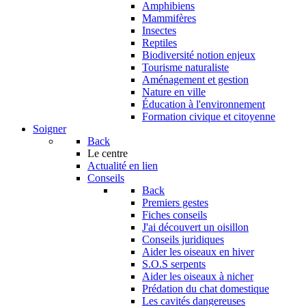
Amphibiens
Mammifères
Insectes
Reptiles
Biodiversité notion enjeux
Tourisme naturaliste
Aménagement et gestion
Nature en ville
Éducation à l'environnement
Formation civique et citoyenne
Soigner
Back
Le centre
Actualité en lien
Conseils
Back
Premiers gestes
Fiches conseils
J'ai découvert un oisillon
Conseils juridiques
Aider les oiseaux en hiver
S.O.S serpents
Aider les oiseaux à nicher
Prédation du chat domestique
Les cavités dangereuses