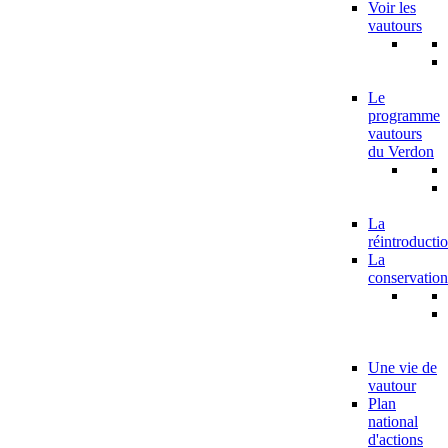
Voir les
vautours
Le
programme
vautours
du Verdon
La
réintroducti
La
conservation
Une vie de
vautour
Plan
national
d'actions