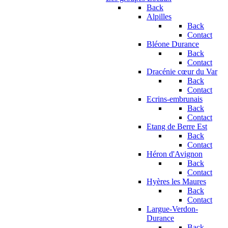
Back
Alpilles
Back
Contact
Bléone Durance
Back
Contact
Dracénie cœur du Var
Back
Contact
Ecrins-embrunais
Back
Contact
Etang de Berre Est
Back
Contact
Héron d'Avignon
Back
Contact
Hyères les Maures
Back
Contact
Largue-Verdon-
Durance
Back