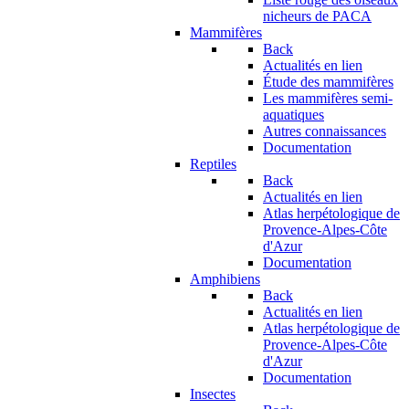
nicheurs de PACA
Mammifères
Back
Actualités en lien
Étude des mammifères
Les mammifères semi-
aquatiques
Autres connaissances
Documentation
Reptiles
Back
Actualités en lien
Atlas herpétologique de
Provence-Alpes-Côte
d'Azur
Documentation
Amphibiens
Back
Actualités en lien
Atlas herpétologique de
Provence-Alpes-Côte
d'Azur
Documentation
Insectes