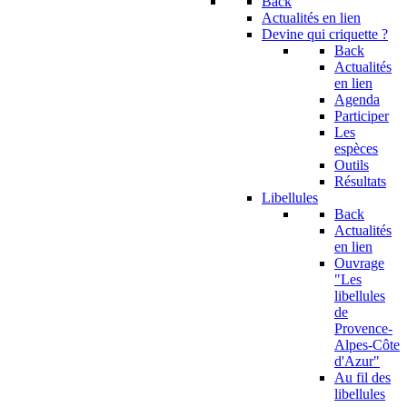
Back
Actualités en lien
Devine qui criquette ?
Back
Actualités
en lien
Agenda
Participer
Les
espèces
Outils
Résultats
Libellules
Back
Actualités
en lien
Ouvrage
"Les
libellules
de
Provence-
Alpes-Côte
d'Azur"
Au fil des
libellules