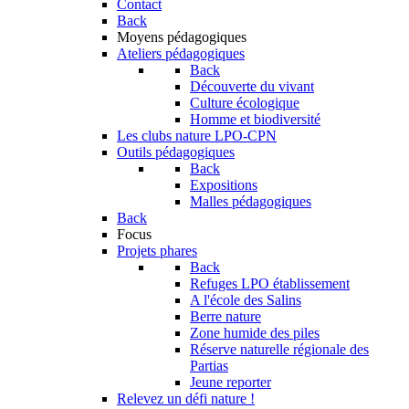
Contact
Back
Moyens pédagogiques
Ateliers pédagogiques
Back
Découverte du vivant
Culture écologique
Homme et biodiversité
Les clubs nature LPO-CPN
Outils pédagogiques
Back
Expositions
Malles pédagogiques
Back
Focus
Projets phares
Back
Refuges LPO établissement
A l'école des Salins
Berre nature
Zone humide des piles
Réserve naturelle régionale des
Partias
Jeune reporter
Relevez un défi nature !