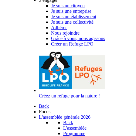
S'engager
Je suis un citoyen
Je suis une entreprise
Je suis un établissement
Je suis une collectivité
Adhérer
Nous rejoindre
Grâce à vous, nous agissons
Créer un Refuge LPO
Créez un refuge pour la nature !
Back
Focus
L'assemblée générale 2026
Back
L'assemblée
Programme