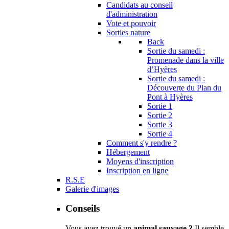
Candidats au conseil
d'administration
Vote et pouvoir
Sorties nature
Back
Sortie du samedi :
Promenade dans la ville
d’Hyères
Sortie du samedi :
Découverte du Plan du
Pont à Hyères
Sortie 1
Sortie 2
Sortie 3
Sortie 4
Comment s'y rendre ?
Hébergement
Moyens d'inscription
Inscription en ligne
R.S.E
Galerie d'images
Conseils
Vous avez trouvé un
animal sauvage ?
Il semble