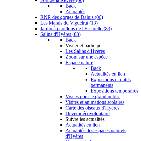
Fort de la Revère (06)
Back
Actualités
RNR des gorges de Daluis (06)
Les Marais du Vigueirat (13)
Jardin à papillons de l'Escarelle (83)
Salins d'Hyères (83)
Back
Visiter et participer
Les Salins d'Hyères
Zoom sur une espèce
Espace nature
Back
Actualités en lien
Expositions et outils
permanents
Expositions temporaires
Visites pour le grand public
Visites et animations scolaires
Carte des oiseaux d'Hyères
Devenir écovolontaire
Suivre les actualités
Actualités en lien
Actualités des espaces naturels
d'Hyères