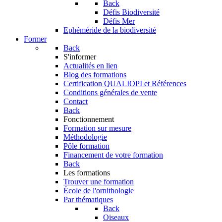
Back
Défis Biodiversité
Défis Mer
Ephéméride de la biodiversité
Former
Back
S'informer
Actualités en lien
Blog des formations
Certification QUALIOPI et Références
Conditions générales de vente
Contact
Back
Fonctionnement
Formation sur mesure
Méthodologie
Pôle formation
Financement de votre formation
Back
Les formations
Trouver une formation
École de l'ornithologie
Par thématiques
Back
Oiseaux