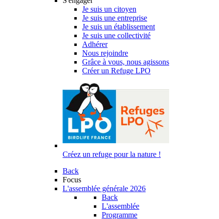
S'engager
Je suis un citoyen
Je suis une entreprise
Je suis un établissement
Je suis une collectivité
Adhérer
Nous rejoindre
Grâce à vous, nous agissons
Créer un Refuge LPO
Créez un refuge pour la nature !
Back
Focus
L'assemblée générale 2026
Back
L'assemblée
Programme