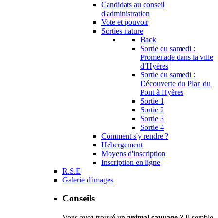
Candidats au conseil
d'administration
Vote et pouvoir
Sorties nature
Back
Sortie du samedi :
Promenade dans la ville
d’Hyères
Sortie du samedi :
Découverte du Plan du
Pont à Hyères
Sortie 1
Sortie 2
Sortie 3
Sortie 4
Comment s'y rendre ?
Hébergement
Moyens d'inscription
Inscription en ligne
R.S.E
Galerie d'images
Conseils
Vous avez trouvé un
animal sauvage ?
Il semble