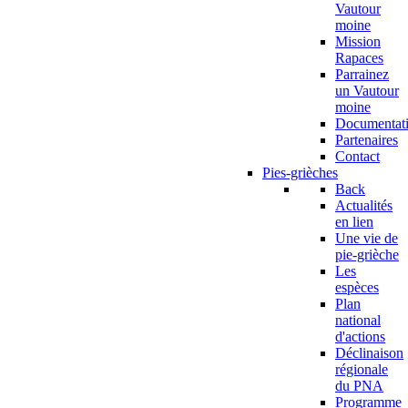
Vautour
moine
Mission
Rapaces
Parrainez
un Vautour
moine
Documentat
Partenaires
Contact
Pies-grièches
Back
Actualités
en lien
Une vie de
pie-grièche
Les
espèces
Plan
national
d'actions
Déclinaison
régionale
du PNA
Programme