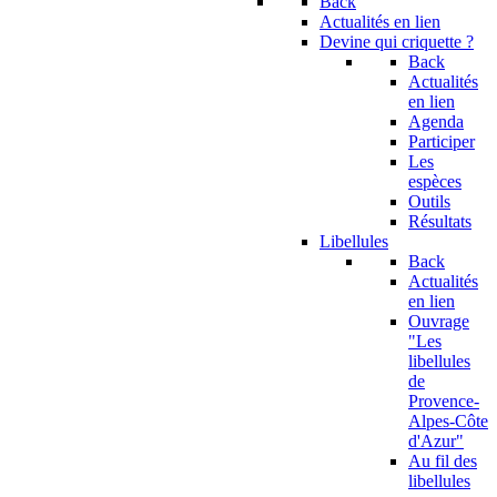
Back
Actualités en lien
Devine qui criquette ?
Back
Actualités
en lien
Agenda
Participer
Les
espèces
Outils
Résultats
Libellules
Back
Actualités
en lien
Ouvrage
"Les
libellules
de
Provence-
Alpes-Côte
d'Azur"
Au fil des
libellules