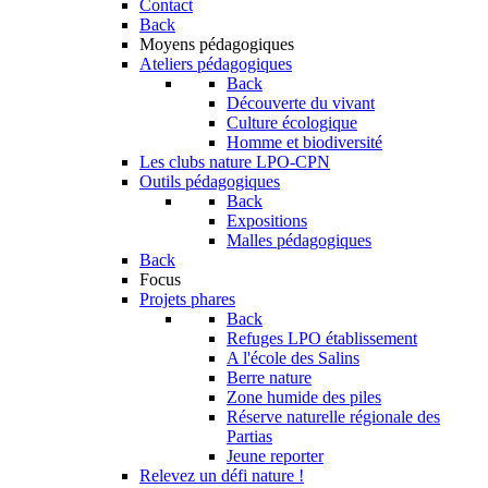
Contact
Back
Moyens pédagogiques
Ateliers pédagogiques
Back
Découverte du vivant
Culture écologique
Homme et biodiversité
Les clubs nature LPO-CPN
Outils pédagogiques
Back
Expositions
Malles pédagogiques
Back
Focus
Projets phares
Back
Refuges LPO établissement
A l'école des Salins
Berre nature
Zone humide des piles
Réserve naturelle régionale des
Partias
Jeune reporter
Relevez un défi nature !