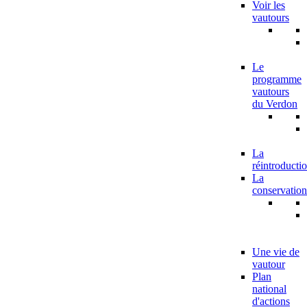
Voir les
vautours
Le
programme
vautours
du Verdon
La
réintroducti
La
conservation
Une vie de
vautour
Plan
national
d'actions