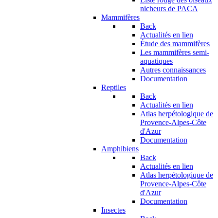
nicheurs de PACA
Mammifères
Back
Actualités en lien
Étude des mammifères
Les mammifères semi-
aquatiques
Autres connaissances
Documentation
Reptiles
Back
Actualités en lien
Atlas herpétologique de
Provence-Alpes-Côte
d'Azur
Documentation
Amphibiens
Back
Actualités en lien
Atlas herpétologique de
Provence-Alpes-Côte
d'Azur
Documentation
Insectes