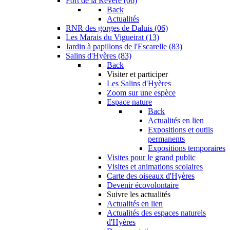
Fort de la Revère (06)
Back
Actualités
RNR des gorges de Daluis (06)
Les Marais du Vigueirat (13)
Jardin à papillons de l'Escarelle (83)
Salins d'Hyères (83)
Back
Visiter et participer
Les Salins d'Hyères
Zoom sur une espèce
Espace nature
Back
Actualités en lien
Expositions et outils
permanents
Expositions temporaires
Visites pour le grand public
Visites et animations scolaires
Carte des oiseaux d'Hyères
Devenir écovolontaire
Suivre les actualités
Actualités en lien
Actualités des espaces naturels
d'Hyères