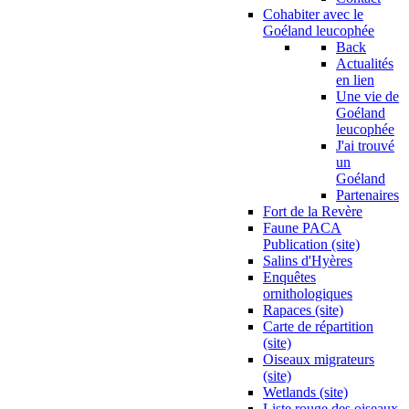
Cohabiter avec le
Goéland leucophée
Back
Actualités
en lien
Une vie de
Goéland
leucophée
J'ai trouvé
un
Goéland
Partenaires
Fort de la Revère
Faune PACA
Publication (site)
Salins d'Hyères
Enquêtes
ornithologiques
Rapaces (site)
Carte de répartition
(site)
Oiseaux migrateurs
(site)
Wetlands (site)
Liste rouge des oiseaux