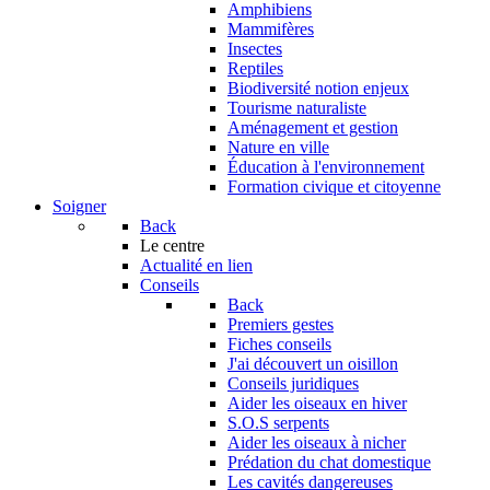
Amphibiens
Mammifères
Insectes
Reptiles
Biodiversité notion enjeux
Tourisme naturaliste
Aménagement et gestion
Nature en ville
Éducation à l'environnement
Formation civique et citoyenne
Soigner
Back
Le centre
Actualité en lien
Conseils
Back
Premiers gestes
Fiches conseils
J'ai découvert un oisillon
Conseils juridiques
Aider les oiseaux en hiver
S.O.S serpents
Aider les oiseaux à nicher
Prédation du chat domestique
Les cavités dangereuses