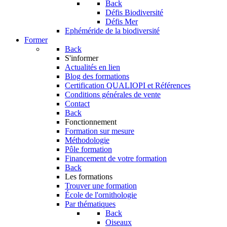
Back
Défis Biodiversité
Défis Mer
Ephéméride de la biodiversité
Former
Back
S'informer
Actualités en lien
Blog des formations
Certification QUALIOPI et Références
Conditions générales de vente
Contact
Back
Fonctionnement
Formation sur mesure
Méthodologie
Pôle formation
Financement de votre formation
Back
Les formations
Trouver une formation
École de l'ornithologie
Par thématiques
Back
Oiseaux