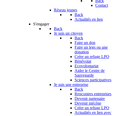
Back
Contact
Réseau jeunes
Back
Actualités en lien
S'engager
Back
Je suis un citoyen
Back
Faire un don
Faire un legs ou une
donation
Créer un refuge LPO
Bénévolat
Ecovolontariat
Aider le Centre de
Sauvegarde
Sciences participatives
Je suis une entreprise
Back
Rencontres entreprises
Devenir partenaire
Devenir mécène
Créer un refuge LPO
Actualités en lien avec