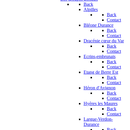
Back
Alpilles
Back
Contact
Bléone Durance
Back
Contact
Dracénie cœur du Var
Back
Contact
Ecrins-embrunais
Back
Contact
Etang de Berre Est
Back
Contact
Héron d'Avignon
Back
Contact
Hyères les Maures
Back
Contact
Largue-Verdon-
Durance
Back