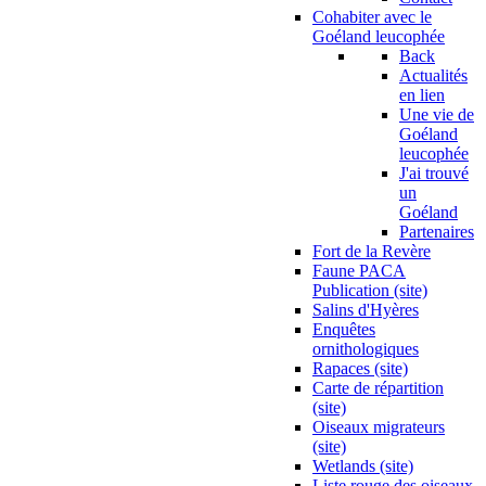
Cohabiter avec le
Goéland leucophée
Back
Actualités
en lien
Une vie de
Goéland
leucophée
J'ai trouvé
un
Goéland
Partenaires
Fort de la Revère
Faune PACA
Publication (site)
Salins d'Hyères
Enquêtes
ornithologiques
Rapaces (site)
Carte de répartition
(site)
Oiseaux migrateurs
(site)
Wetlands (site)
Liste rouge des oiseaux