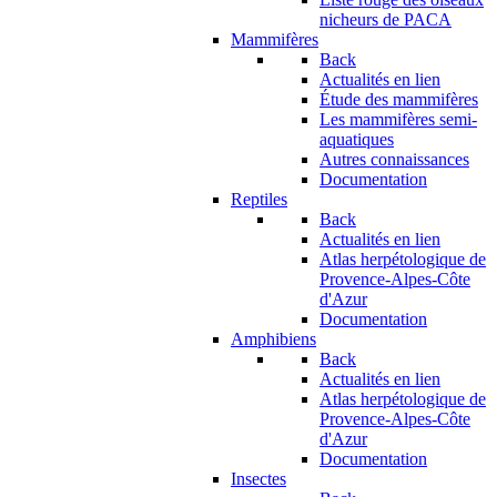
nicheurs de PACA
Mammifères
Back
Actualités en lien
Étude des mammifères
Les mammifères semi-
aquatiques
Autres connaissances
Documentation
Reptiles
Back
Actualités en lien
Atlas herpétologique de
Provence-Alpes-Côte
d'Azur
Documentation
Amphibiens
Back
Actualités en lien
Atlas herpétologique de
Provence-Alpes-Côte
d'Azur
Documentation
Insectes