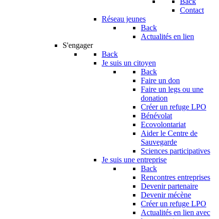
Back
Contact
Réseau jeunes
Back
Actualités en lien
S'engager
Back
Je suis un citoyen
Back
Faire un don
Faire un legs ou une
donation
Créer un refuge LPO
Bénévolat
Ecovolontariat
Aider le Centre de
Sauvegarde
Sciences participatives
Je suis une entreprise
Back
Rencontres entreprises
Devenir partenaire
Devenir mécène
Créer un refuge LPO
Actualités en lien avec