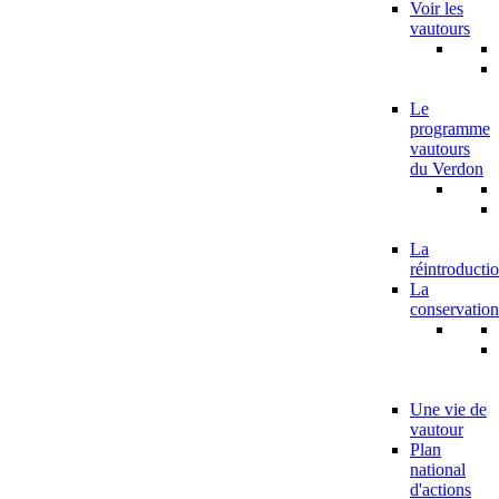
Voir les
vautours
Le
programme
vautours
du Verdon
La
réintroducti
La
conservation
Une vie de
vautour
Plan
national
d'actions