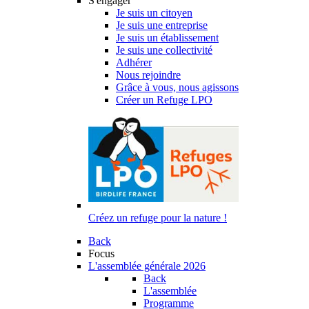
S'engager
Je suis un citoyen
Je suis une entreprise
Je suis un établissement
Je suis une collectivité
Adhérer
Nous rejoindre
Grâce à vous, nous agissons
Créer un Refuge LPO
Créez un refuge pour la nature !
Back
Focus
L'assemblée générale 2026
Back
L'assemblée
Programme