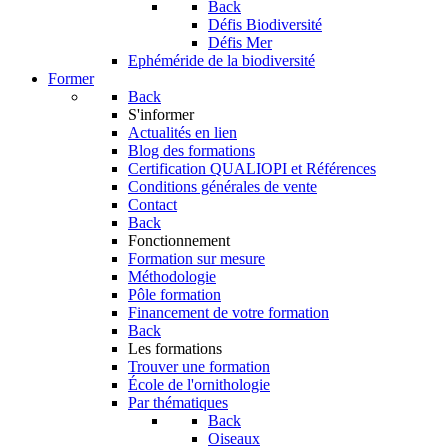
Back
Défis Biodiversité
Défis Mer
Ephéméride de la biodiversité
Former
Back
S'informer
Actualités en lien
Blog des formations
Certification QUALIOPI et Références
Conditions générales de vente
Contact
Back
Fonctionnement
Formation sur mesure
Méthodologie
Pôle formation
Financement de votre formation
Back
Les formations
Trouver une formation
École de l'ornithologie
Par thématiques
Back
Oiseaux