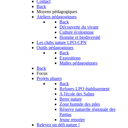
Contact
Back
Moyens pédagogiques
Ateliers pédagogiques
Back
Découverte du vivant
Culture écologique
Homme et biodiversité
Les clubs nature LPO-CPN
Outils pédagogiques
Back
Expositions
Malles pédagogiques
Back
Focus
Projets phares
Back
Refuges LPO établissement
A l'école des Salins
Berre nature
Zone humide des piles
Réserve naturelle régionale des
Partias
Jeune reporter
Relevez un défi nature !