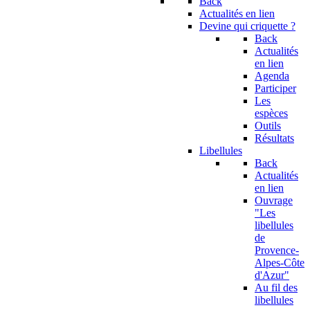
Back
Actualités en lien
Devine qui criquette ?
Back
Actualités
en lien
Agenda
Participer
Les
espèces
Outils
Résultats
Libellules
Back
Actualités
en lien
Ouvrage
"Les
libellules
de
Provence-
Alpes-Côte
d'Azur"
Au fil des
libellules