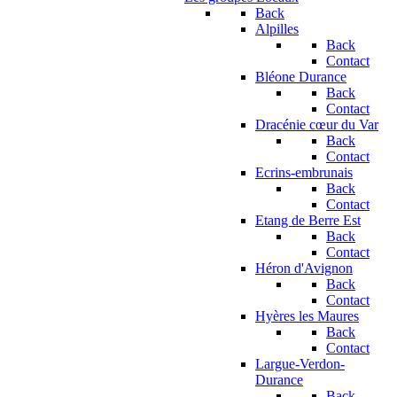
Back
Alpilles
Back
Contact
Bléone Durance
Back
Contact
Dracénie cœur du Var
Back
Contact
Ecrins-embrunais
Back
Contact
Etang de Berre Est
Back
Contact
Héron d'Avignon
Back
Contact
Hyères les Maures
Back
Contact
Largue-Verdon-
Durance
Back