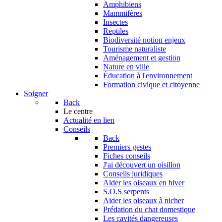
Amphibiens
Mammifères
Insectes
Reptiles
Biodiversité notion enjeux
Tourisme naturaliste
Aménagement et gestion
Nature en ville
Éducation à l'environnement
Formation civique et citoyenne
Soigner
Back
Le centre
Actualité en lien
Conseils
Back
Premiers gestes
Fiches conseils
J'ai découvert un oisillon
Conseils juridiques
Aider les oiseaux en hiver
S.O.S serpents
Aider les oiseaux à nicher
Prédation du chat domestique
Les cavités dangereuses