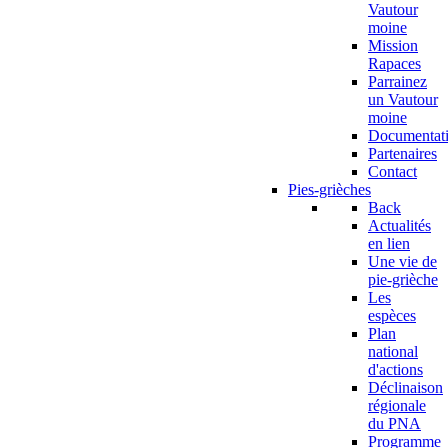
Vautour
moine
Mission
Rapaces
Parrainez
un Vautour
moine
Documentat
Partenaires
Contact
Pies-grièches
Back
Actualités
en lien
Une vie de
pie-grièche
Les
espèces
Plan
national
d'actions
Déclinaison
régionale
du PNA
Programme