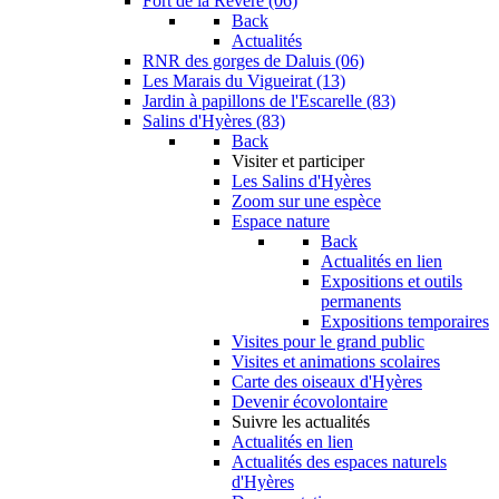
Fort de la Revère (06)
Back
Actualités
RNR des gorges de Daluis (06)
Les Marais du Vigueirat (13)
Jardin à papillons de l'Escarelle (83)
Salins d'Hyères (83)
Back
Visiter et participer
Les Salins d'Hyères
Zoom sur une espèce
Espace nature
Back
Actualités en lien
Expositions et outils
permanents
Expositions temporaires
Visites pour le grand public
Visites et animations scolaires
Carte des oiseaux d'Hyères
Devenir écovolontaire
Suivre les actualités
Actualités en lien
Actualités des espaces naturels
d'Hyères