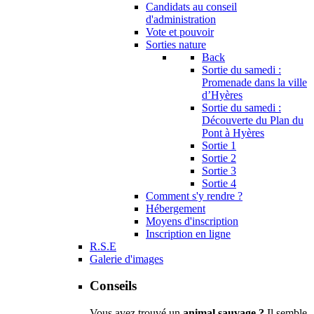
Candidats au conseil
d'administration
Vote et pouvoir
Sorties nature
Back
Sortie du samedi :
Promenade dans la ville
d’Hyères
Sortie du samedi :
Découverte du Plan du
Pont à Hyères
Sortie 1
Sortie 2
Sortie 3
Sortie 4
Comment s'y rendre ?
Hébergement
Moyens d'inscription
Inscription en ligne
R.S.E
Galerie d'images
Conseils
Vous avez trouvé un
animal sauvage ?
Il semble