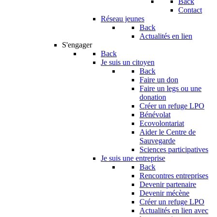
Back
Contact
Réseau jeunes
Back
Actualités en lien
S'engager
Back
Je suis un citoyen
Back
Faire un don
Faire un legs ou une
donation
Créer un refuge LPO
Bénévolat
Ecovolontariat
Aider le Centre de
Sauvegarde
Sciences participatives
Je suis une entreprise
Back
Rencontres entreprises
Devenir partenaire
Devenir mécène
Créer un refuge LPO
Actualités en lien avec