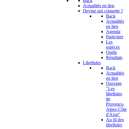
Back
Actualités en lien
Devine qui criquette ?
Back
Actualités
en lien
Agenda
Participer
Les
espèces
Outils
Résultats
Libellules
Back
Actualités
en lien
Ouvrage
"Les
libellules
de
Provence-
Alpes-Côte
d'Azur"
Au fil des
libellules