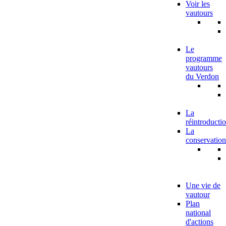
Voir les
vautours
Le
programme
vautours
du Verdon
La
réintroducti
La
conservation
Une vie de
vautour
Plan
national
d'actions