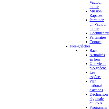
Vautour
moine
Mission
Rapaces
Parrainez
un Vautour
moine
Documentat
Partenaires
Contact
Pies-grièches
Back
Actualités
en lien
Une vie de
pie-grièche
Les
espèces
Plan
national
d'actions
Déclinaison
régionale
du PNA
Programme