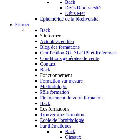
Back
Défis Biodiversité
Défis Mer
Ephéméride de la biodiversité
Former
Back
S'informer
Actualités en lien
Blog des formations
Certification QUALIOPI et Références
Conditions générales de vente
Contact
Back
Fonctionnement
Formation sur mesure
Méthodologie
Pôle formation
Financement de votre formation
Back
Les formations
Trouver une formation
École de l'ornithologie
Par thématiques
Back
Oiseaux