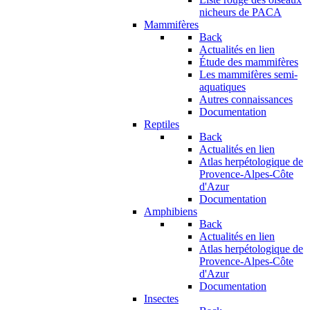
nicheurs de PACA
Mammifères
Back
Actualités en lien
Étude des mammifères
Les mammifères semi-
aquatiques
Autres connaissances
Documentation
Reptiles
Back
Actualités en lien
Atlas herpétologique de
Provence-Alpes-Côte
d'Azur
Documentation
Amphibiens
Back
Actualités en lien
Atlas herpétologique de
Provence-Alpes-Côte
d'Azur
Documentation
Insectes