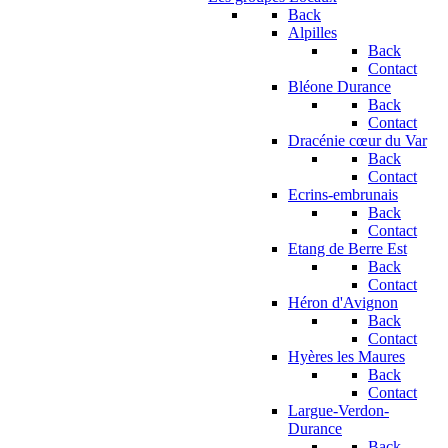
Back
Alpilles
Back
Contact
Bléone Durance
Back
Contact
Dracénie cœur du Var
Back
Contact
Ecrins-embrunais
Back
Contact
Etang de Berre Est
Back
Contact
Héron d'Avignon
Back
Contact
Hyères les Maures
Back
Contact
Largue-Verdon-
Durance
Back