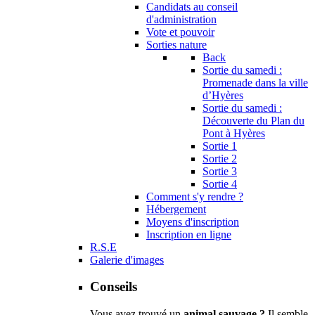
Candidats au conseil
d'administration
Vote et pouvoir
Sorties nature
Back
Sortie du samedi :
Promenade dans la ville
d’Hyères
Sortie du samedi :
Découverte du Plan du
Pont à Hyères
Sortie 1
Sortie 2
Sortie 3
Sortie 4
Comment s'y rendre ?
Hébergement
Moyens d'inscription
Inscription en ligne
R.S.E
Galerie d'images
Conseils
Vous avez trouvé un
animal sauvage ?
Il semble