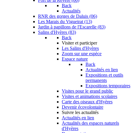
Fort de la Revère (06)
Back
Actualités
RNR des gorges de Daluis (06)
Les Marais du Vigueirat (13)
Jardin à papillons de l'Escarelle (83)
Salins d'Hyères (83)
Back
Visiter et participer
Les Salins d'Hyères
Zoom sur une espèce
Espace nature
Back
Actualités en lien
Expositions et outils
permanents
Expositions temporaires
Visites pour le grand public
Visites et animations scolaires
Carte des oiseaux d'Hyères
Devenir écovolontaire
Suivre les actualités
Actualités en lien
Actualités des espaces naturels
d'Hyères