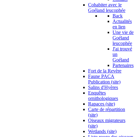
Cohabiter avec le
Goéland leucophée
Back
Actualités
en lien
Une vie de
Goéland
leucophée
J'ai trouvé
un
Goéland
Partenaires
Fort de la Revère
Faune PACA
Publication (site)
Salins d'Hyères
Enquêtes
ornithologiques
Rapaces (site)
Carte de répartition
(site)
Oiseaux migrateurs
(site)
Wetlands (site)
Liste rouge des oiseaux