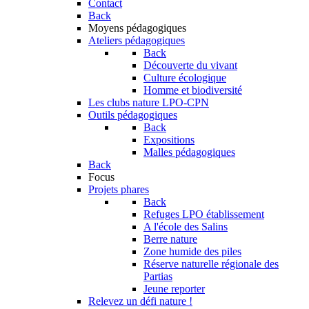
Contact
Back
Moyens pédagogiques
Ateliers pédagogiques
Back
Découverte du vivant
Culture écologique
Homme et biodiversité
Les clubs nature LPO-CPN
Outils pédagogiques
Back
Expositions
Malles pédagogiques
Back
Focus
Projets phares
Back
Refuges LPO établissement
A l'école des Salins
Berre nature
Zone humide des piles
Réserve naturelle régionale des
Partias
Jeune reporter
Relevez un défi nature !