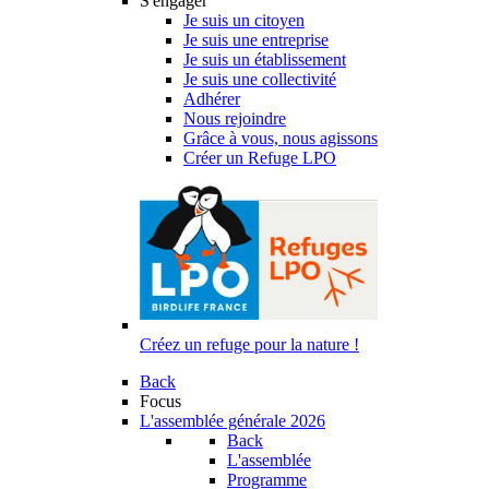
S'engager
Je suis un citoyen
Je suis une entreprise
Je suis un établissement
Je suis une collectivité
Adhérer
Nous rejoindre
Grâce à vous, nous agissons
Créer un Refuge LPO
Créez un refuge pour la nature !
Back
Focus
L'assemblée générale 2026
Back
L'assemblée
Programme