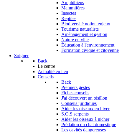
Amphibiens
Mammifères
Insectes
Reptiles
Biodiversité notion enjeux
Tourisme naturaliste
Aménagement et gestion
Nature en ville
Éducation à l'environnement
Formation civique et citoyenne
Soigner
Back
Le centre
Actualité en lien
Conseils
Back
Premiers gestes
Fiches conseils
J'ai découvert un oisillon
Conseils juridiques
Aider les oiseaux en hiver
S.O.S serpents
Aider les oiseaux à nicher
Prédation du chat domestique
Les cavités dangereuses