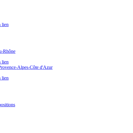
 lien
du-Rhône
 lien
 Provence-Alpes-Côte d'Azur
 lien
positions