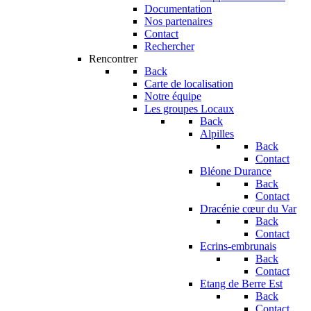
Documentation
Nos partenaires
Contact
Rechercher
Rencontrer
Back
Carte de localisation
Notre équipe
Les groupes Locaux
Back
Alpilles
Back
Contact
Bléone Durance
Back
Contact
Dracénie cœur du Var
Back
Contact
Ecrins-embrunais
Back
Contact
Etang de Berre Est
Back
Contact