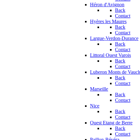
Héron d'Avignon
Back
Contact
Hyères les Maures
Back
Contact
Largue-Verdon-Durance
Back
Contact
Littoral Ouest Varois
Back
Contact
Luberon Monts de Vaucl
Back
Contact
Marseille
Back
Contact
Nice
Back
Contact
Ouest Etang de Berre
Back
Contact
Paillon-Bévéra