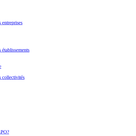
s entreprises
s établissements
e
 collectivités
 LPO?