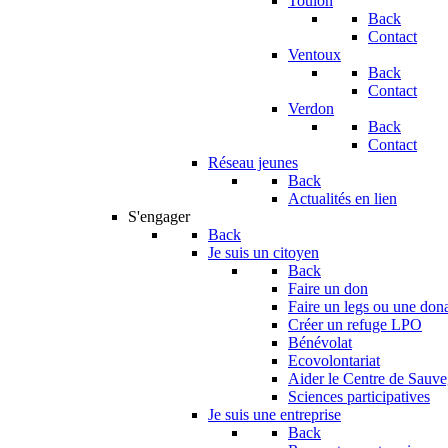
Toulon
Back
Contact
Ventoux
Back
Contact
Verdon
Back
Contact
Réseau jeunes
Back
Actualités en lien
S'engager
Back
Je suis un citoyen
Back
Faire un don
Faire un legs ou une don
Créer un refuge LPO
Bénévolat
Ecovolontariat
Aider le Centre de Sauv
Sciences participatives
Je suis une entreprise
Back