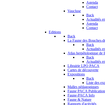
Agenda
Contact
Vaucluse
Back
Actualités en
Agenda
Contact
Editions
Back
La Faune des Bouches-
Back
Actualités en
Atlas herpétologique de
Back
Actualités en
Librairie LPO PACA
Cartes de découverte
Expositions
Back
Liste des ex
Malles pédagogiques
Faune PACA Publication
Faune-PACA Info
Faune & Nature
Rapports d'activités