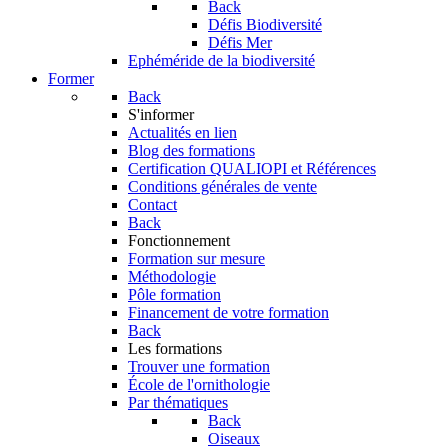
Back
Défis Biodiversité
Défis Mer
Ephéméride de la biodiversité
Former
Back
S'informer
Actualités en lien
Blog des formations
Certification QUALIOPI et Références
Conditions générales de vente
Contact
Back
Fonctionnement
Formation sur mesure
Méthodologie
Pôle formation
Financement de votre formation
Back
Les formations
Trouver une formation
École de l'ornithologie
Par thématiques
Back
Oiseaux