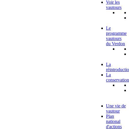
Voir les
vautours
Le
programme
vautours
du Verdon
La
réintroducti
La
conservation
Une vie de
vautour
Plan
national
d'actions