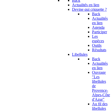
Back
Actualités en lien
Devine qui criquette ?
Back
Actualités
en lien
Agenda
Participer
Les
espèces
Outils
Résultats
Libellules
Back
Actualités
en lien
Ouvrage
"Les
libellules
de
Provence-
Alpes-Côte
d'Azur"
Au fil des
libellules