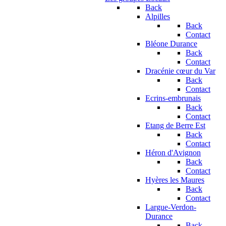
Back
Alpilles
Back
Contact
Bléone Durance
Back
Contact
Dracénie cœur du Var
Back
Contact
Ecrins-embrunais
Back
Contact
Etang de Berre Est
Back
Contact
Héron d'Avignon
Back
Contact
Hyères les Maures
Back
Contact
Largue-Verdon-
Durance
Back