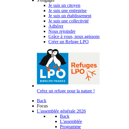
S'engager
Je suis un citoyen
Je suis une entreprise
Je suis un établissement
Je suis une collectivité
Adhérer
Nous rejoindre
Grâce à vous, nous agissons
Créer un Refuge LPO
Créez un refuge pour la nature !
Back
Focus
L'assemblée générale 2026
Back
L'assemblée
Programme