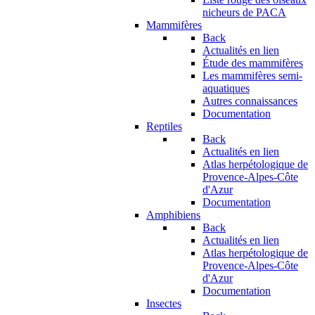
nicheurs de PACA
Mammifères
Back
Actualités en lien
Étude des mammifères
Les mammifères semi-
aquatiques
Autres connaissances
Documentation
Reptiles
Back
Actualités en lien
Atlas herpétologique de
Provence-Alpes-Côte
d'Azur
Documentation
Amphibiens
Back
Actualités en lien
Atlas herpétologique de
Provence-Alpes-Côte
d'Azur
Documentation
Insectes