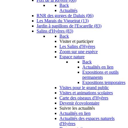
Fort de la Revère (06)
Back
Actualités
RNR des gorges de Daluis (06)
Les Marais du Vigueirat (13)
Jardin à papillons de l'Escarelle (83)
Salins d'Hyères (83)
Back
Visiter et participer
Les Salins d'Hyères
Zoom sur une espèce
Espace nature
Back
Actualités en lien
Expositions et outils
permanents
Expositions temporaires
Visites pour le grand public
Visites et animations scolaires
Carte des oiseaux d'Hyères
Devenir écovolontaire
Suivre les actualités
Actualités en lien
Actualités des espaces naturels
d'Hyères