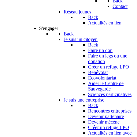
Back
Contact
Réseau jeunes
Back
Actualités en lien
S'engager
Back
Je suis un citoyen
Back
Faire un don
Faire un legs ou une
donation
Créer un refuge LPO
Bénévolat
Ecovolontariat
Aider le Centre de
Sauvegarde
Sciences participatives
Je suis une entreprise
Back
Rencontres entreprises
Devenir partenaire
Devenir mécène
Créer un refuge LPO
Actualités en lien avec