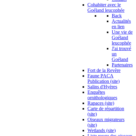
Cohabiter avec le
Goéland leucophée
Back
Actualités
en lien
Une vie de
Goéland
leucophée
J'ai trouvé
un
Goéland
Partenaires
Fort de la Revère
Faune PACA
Publication (site)
Salins d'Hyères
Enquêtes
ornithologiques
Rapaces (site)
Carte de répartition
(site)
Oiseaux migrateurs
(site)
Wetlands (site)
Liste rouge des oiseaux