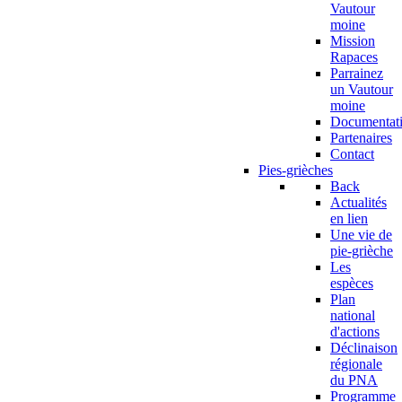
Vautour
moine
Mission
Rapaces
Parrainez
un Vautour
moine
Documentat
Partenaires
Contact
Pies-grièches
Back
Actualités
en lien
Une vie de
pie-grièche
Les
espèces
Plan
national
d'actions
Déclinaison
régionale
du PNA
Programme