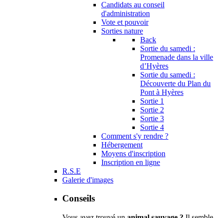
Candidats au conseil
d'administration
Vote et pouvoir
Sorties nature
Back
Sortie du samedi :
Promenade dans la ville
d’Hyères
Sortie du samedi :
Découverte du Plan du
Pont à Hyères
Sortie 1
Sortie 2
Sortie 3
Sortie 4
Comment s'y rendre ?
Hébergement
Moyens d'inscription
Inscription en ligne
R.S.E
Galerie d'images
Conseils
Vous avez trouvé un
animal sauvage ?
Il semble