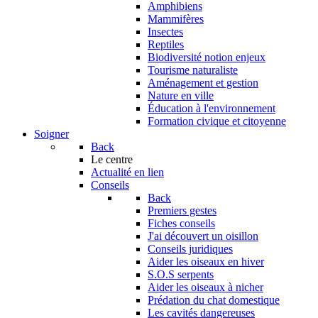
Amphibiens
Mammifères
Insectes
Reptiles
Biodiversité notion enjeux
Tourisme naturaliste
Aménagement et gestion
Nature en ville
Éducation à l'environnement
Formation civique et citoyenne
Soigner
Back
Le centre
Actualité en lien
Conseils
Back
Premiers gestes
Fiches conseils
J'ai découvert un oisillon
Conseils juridiques
Aider les oiseaux en hiver
S.O.S serpents
Aider les oiseaux à nicher
Prédation du chat domestique
Les cavités dangereuses