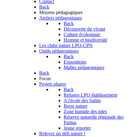
Contact
Back
Moyens pédagogiques
Ateliers pédagogiques
Back
Découverte du vivant
Culture écologique
Homme et biodiversité
Les clubs nature LPO-CPN
Outils pédagogiques
Back
Expositions
Malles pédagogiques
Back
Focus
Projets phares
Back
Refuges LPO établissement
A l'école des Salins
Berre nature
Zone humide des piles
Réserve naturelle régionale des
Partias
Jeune reporter
Relevez un défi nature !