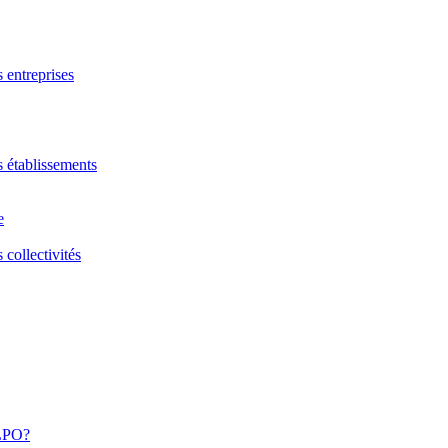
s entreprises
s établissements
e
 collectivités
 LPO?