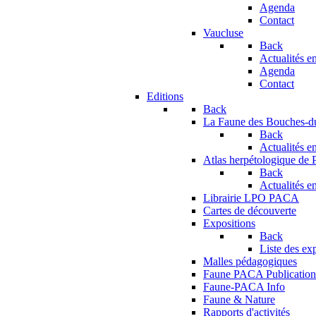
Agenda
Contact
Vaucluse
Back
Actualités en
Agenda
Contact
Editions
Back
La Faune des Bouches-
Back
Actualités en
Atlas herpétologique de
Back
Actualités en
Librairie LPO PACA
Cartes de découverte
Expositions
Back
Liste des ex
Malles pédagogiques
Faune PACA Publication
Faune-PACA Info
Faune & Nature
Rapports d'activités