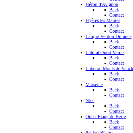
Héron d'Avignon
Back
Contact
Hyères les Maures
Back
Contact
Largue-Verdon-Durance
Back
Contact
Littoral Ouest Varois
Back
Contact
Luberon Monts de Vaucl
Back
Contact
Marseille
Back
Contact
Nice
Back
Contact
Ouest Etang de Berre
Back
Contact
Paillon-Bévéra