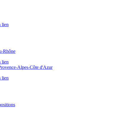
 lien
du-Rhône
 lien
 Provence-Alpes-Côte d'Azur
 lien
positions