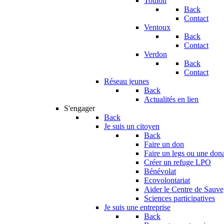
Toulon
Back
Contact
Ventoux
Back
Contact
Verdon
Back
Contact
Réseau jeunes
Back
Actualités en lien
S'engager
Back
Je suis un citoyen
Back
Faire un don
Faire un legs ou une don
Créer un refuge LPO
Bénévolat
Ecovolontariat
Aider le Centre de Sauv
Sciences participatives
Je suis une entreprise
Back