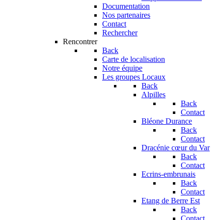
Documentation
Nos partenaires
Contact
Rechercher
Rencontrer
Back
Carte de localisation
Notre équipe
Les groupes Locaux
Back
Alpilles
Back
Contact
Bléone Durance
Back
Contact
Dracénie cœur du Var
Back
Contact
Ecrins-embrunais
Back
Contact
Etang de Berre Est
Back
Contact