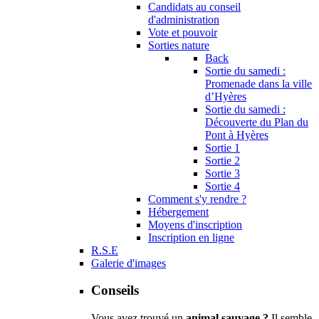
Candidats au conseil
d'administration
Vote et pouvoir
Sorties nature
Back
Sortie du samedi :
Promenade dans la ville
d’Hyères
Sortie du samedi :
Découverte du Plan du
Pont à Hyères
Sortie 1
Sortie 2
Sortie 3
Sortie 4
Comment s'y rendre ?
Hébergement
Moyens d'inscription
Inscription en ligne
R.S.E
Galerie d'images
Conseils
Vous avez trouvé un
animal sauvage ?
Il semble