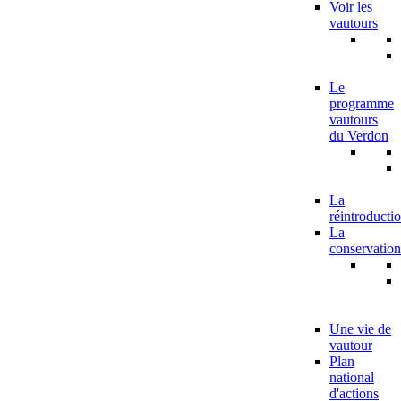
Voir les
vautours
Le
programme
vautours
du Verdon
La
réintroducti
La
conservation
Une vie de
vautour
Plan
national
d'actions