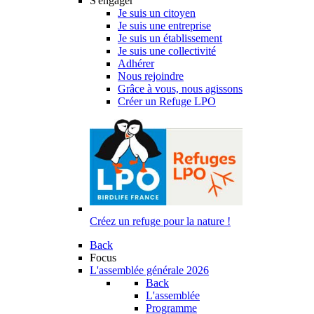
S'engager
Je suis un citoyen
Je suis une entreprise
Je suis un établissement
Je suis une collectivité
Adhérer
Nous rejoindre
Grâce à vous, nous agissons
Créer un Refuge LPO
Créez un refuge pour la nature !
Back
Focus
L'assemblée générale 2026
Back
L'assemblée
Programme