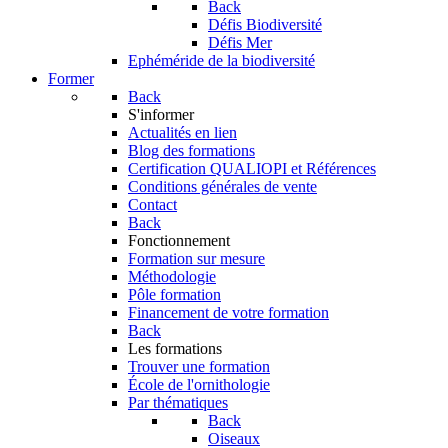
Back
Défis Biodiversité
Défis Mer
Ephéméride de la biodiversité
Former
Back
S'informer
Actualités en lien
Blog des formations
Certification QUALIOPI et Références
Conditions générales de vente
Contact
Back
Fonctionnement
Formation sur mesure
Méthodologie
Pôle formation
Financement de votre formation
Back
Les formations
Trouver une formation
École de l'ornithologie
Par thématiques
Back
Oiseaux