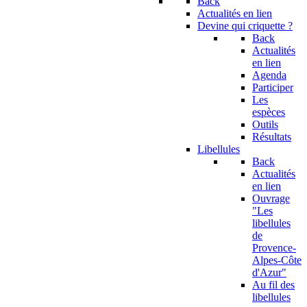
Back
Actualités en lien
Devine qui criquette ?
Back
Actualités
en lien
Agenda
Participer
Les
espèces
Outils
Résultats
Libellules
Back
Actualités
en lien
Ouvrage
"Les
libellules
de
Provence-
Alpes-Côte
d'Azur"
Au fil des
libellules