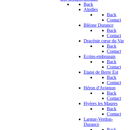
Back
Alpilles
Back
Contact
Bléone Durance
Back
Contact
Dracénie cœur du Var
Back
Contact
Ecrins-embrunais
Back
Contact
Etang de Berre Est
Back
Contact
Héron d'Avignon
Back
Contact
Hyères les Maures
Back
Contact
Largue-Verdon-
Durance
Back