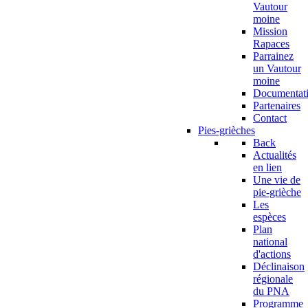
Vautour
moine
Mission
Rapaces
Parrainez
un Vautour
moine
Documentat
Partenaires
Contact
Pies-grièches
Back
Actualités
en lien
Une vie de
pie-grièche
Les
espèces
Plan
national
d'actions
Déclinaison
régionale
du PNA
Programme