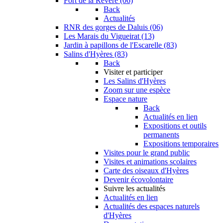
Fort de la Revère (06)
Back
Actualités
RNR des gorges de Daluis (06)
Les Marais du Vigueirat (13)
Jardin à papillons de l'Escarelle (83)
Salins d'Hyères (83)
Back
Visiter et participer
Les Salins d'Hyères
Zoom sur une espèce
Espace nature
Back
Actualités en lien
Expositions et outils
permanents
Expositions temporaires
Visites pour le grand public
Visites et animations scolaires
Carte des oiseaux d'Hyères
Devenir écovolontaire
Suivre les actualités
Actualités en lien
Actualités des espaces naturels
d'Hyères