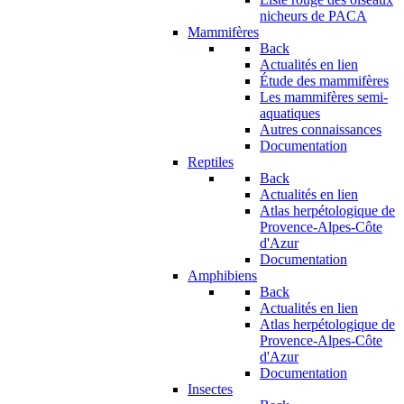
nicheurs de PACA
Mammifères
Back
Actualités en lien
Étude des mammifères
Les mammifères semi-
aquatiques
Autres connaissances
Documentation
Reptiles
Back
Actualités en lien
Atlas herpétologique de
Provence-Alpes-Côte
d'Azur
Documentation
Amphibiens
Back
Actualités en lien
Atlas herpétologique de
Provence-Alpes-Côte
d'Azur
Documentation
Insectes