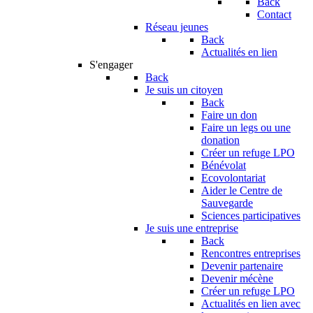
Back
Contact
Réseau jeunes
Back
Actualités en lien
S'engager
Back
Je suis un citoyen
Back
Faire un don
Faire un legs ou une
donation
Créer un refuge LPO
Bénévolat
Ecovolontariat
Aider le Centre de
Sauvegarde
Sciences participatives
Je suis une entreprise
Back
Rencontres entreprises
Devenir partenaire
Devenir mécène
Créer un refuge LPO
Actualités en lien avec