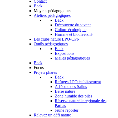
Contact
Back
Moyens pédagogiques
Ateliers pédagogiques
Back
Découverte du vivant
Culture écologique
Homme et biodiversité
Les clubs nature LPO-CPN
Outils pédagogiques
Back
Expositions
Malles pédagogiques
Back
Focus
Projets phares
Back
Refuges LPO établissement
A l'école des Salins
Berre nature
Zone humide des piles
Réserve naturelle régionale des
Partias
Jeune reporter
Relevez un défi nature !