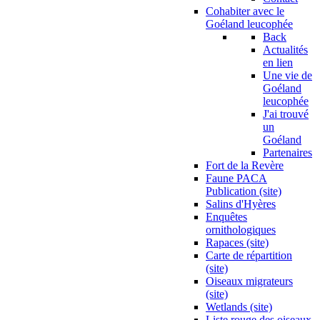
Cohabiter avec le
Goéland leucophée
Back
Actualités
en lien
Une vie de
Goéland
leucophée
J'ai trouvé
un
Goéland
Partenaires
Fort de la Revère
Faune PACA
Publication (site)
Salins d'Hyères
Enquêtes
ornithologiques
Rapaces (site)
Carte de répartition
(site)
Oiseaux migrateurs
(site)
Wetlands (site)
Liste rouge des oiseaux