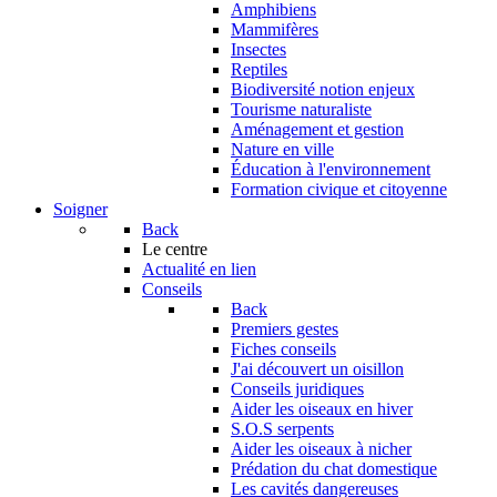
Amphibiens
Mammifères
Insectes
Reptiles
Biodiversité notion enjeux
Tourisme naturaliste
Aménagement et gestion
Nature en ville
Éducation à l'environnement
Formation civique et citoyenne
Soigner
Back
Le centre
Actualité en lien
Conseils
Back
Premiers gestes
Fiches conseils
J'ai découvert un oisillon
Conseils juridiques
Aider les oiseaux en hiver
S.O.S serpents
Aider les oiseaux à nicher
Prédation du chat domestique
Les cavités dangereuses