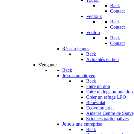
Toulon
Back
Contact
Ventoux
Back
Contact
Verdon
Back
Contact
Réseau jeunes
Back
Actualités en lien
S'engager
Back
Je suis un citoyen
Back
Faire un don
Faire un legs ou une don
Créer un refuge LPO
Bénévolat
Ecovolontariat
Aider le Centre de Sauv
Sciences participatives
Je suis une entreprise
Back