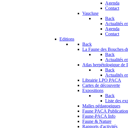
Agenda
Contact
Vaucluse
Back
Actualités en
Agenda
Contact
Editions
Back
La Faune des Bouches-
Back
Actualités en
Atlas herpétologique de
Back
Actualités en
Librairie LPO PACA
Cartes de découverte
Expositions
Back
Liste des ex
Malles pédagogiques
Faune PACA Publication
Faune-PACA Info
Faune & Nature
Rapports d'activités