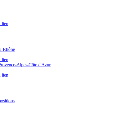
 lien
du-Rhône
 lien
 Provence-Alpes-Côte d'Azur
 lien
positions