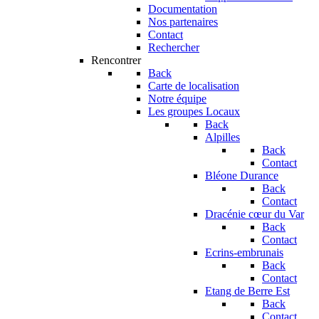
Documentation
Nos partenaires
Contact
Rechercher
Rencontrer
Back
Carte de localisation
Notre équipe
Les groupes Locaux
Back
Alpilles
Back
Contact
Bléone Durance
Back
Contact
Dracénie cœur du Var
Back
Contact
Ecrins-embrunais
Back
Contact
Etang de Berre Est
Back
Contact