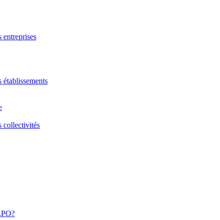
s entreprises
s établissements
e
 collectivités
 LPO?