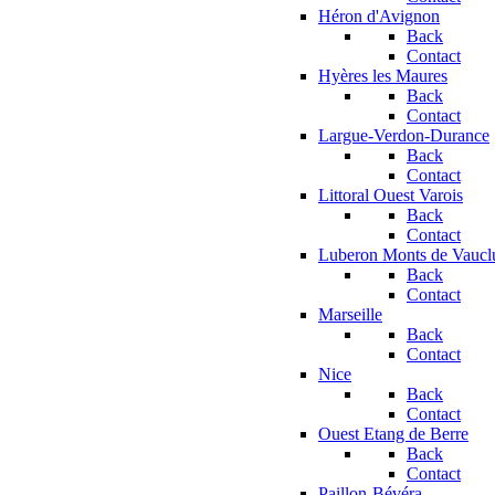
Héron d'Avignon
Back
Contact
Hyères les Maures
Back
Contact
Largue-Verdon-Durance
Back
Contact
Littoral Ouest Varois
Back
Contact
Luberon Monts de Vaucl
Back
Contact
Marseille
Back
Contact
Nice
Back
Contact
Ouest Etang de Berre
Back
Contact
Paillon-Bévéra