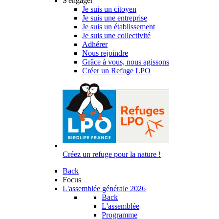
S'engager
Je suis un citoyen
Je suis une entreprise
Je suis un établissement
Je suis une collectivité
Adhérer
Nous rejoindre
Grâce à vous, nous agissons
Créer un Refuge LPO
Créez un refuge pour la nature !
Back
Focus
L'assemblée générale 2026
Back
L'assemblée
Programme