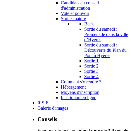
Candidats au conseil
d'administration
Vote et pouvoir
Sorties nature
Back
Sortie du samedi :
Promenade dans la ville
d’Hyères
Sortie du samedi :
Découverte du Plan du
Pont à Hyères
Sortie 1
Sortie 2
Sortie 3
Sortie 4
Comment s'y rendre ?
Hébergement
Moyens d'inscription
Inscription en ligne
R.S.E
Galerie d'images
Conseils
Vous avez trouvé un
animal sauvage ?
Il semble