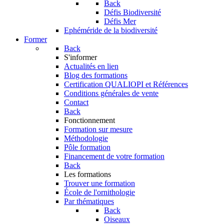
Back
Défis Biodiversité
Défis Mer
Ephéméride de la biodiversité
Former
Back
S'informer
Actualités en lien
Blog des formations
Certification QUALIOPI et Références
Conditions générales de vente
Contact
Back
Fonctionnement
Formation sur mesure
Méthodologie
Pôle formation
Financement de votre formation
Back
Les formations
Trouver une formation
École de l'ornithologie
Par thématiques
Back
Oiseaux