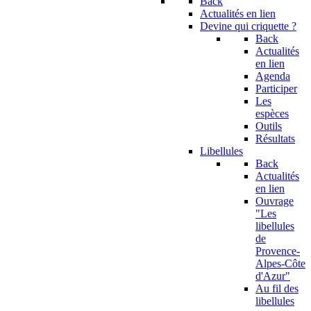
Back
Actualités en lien
Devine qui criquette ?
Back
Actualités
en lien
Agenda
Participer
Les
espèces
Outils
Résultats
Libellules
Back
Actualités
en lien
Ouvrage
"Les
libellules
de
Provence-
Alpes-Côte
d'Azur"
Au fil des
libellules