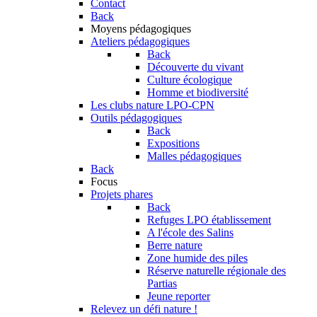
Contact
Back
Moyens pédagogiques
Ateliers pédagogiques
Back
Découverte du vivant
Culture écologique
Homme et biodiversité
Les clubs nature LPO-CPN
Outils pédagogiques
Back
Expositions
Malles pédagogiques
Back
Focus
Projets phares
Back
Refuges LPO établissement
A l'école des Salins
Berre nature
Zone humide des piles
Réserve naturelle régionale des
Partias
Jeune reporter
Relevez un défi nature !