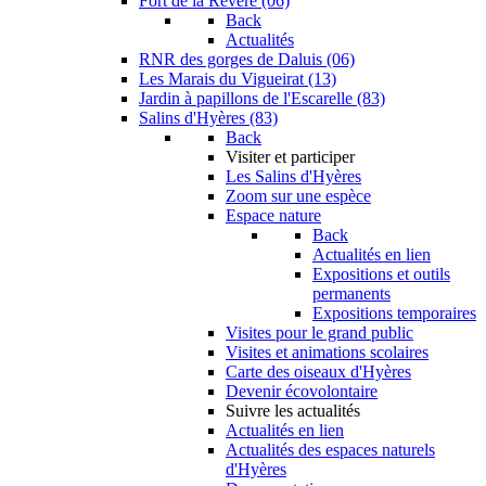
Fort de la Revère (06)
Back
Actualités
RNR des gorges de Daluis (06)
Les Marais du Vigueirat (13)
Jardin à papillons de l'Escarelle (83)
Salins d'Hyères (83)
Back
Visiter et participer
Les Salins d'Hyères
Zoom sur une espèce
Espace nature
Back
Actualités en lien
Expositions et outils
permanents
Expositions temporaires
Visites pour le grand public
Visites et animations scolaires
Carte des oiseaux d'Hyères
Devenir écovolontaire
Suivre les actualités
Actualités en lien
Actualités des espaces naturels
d'Hyères