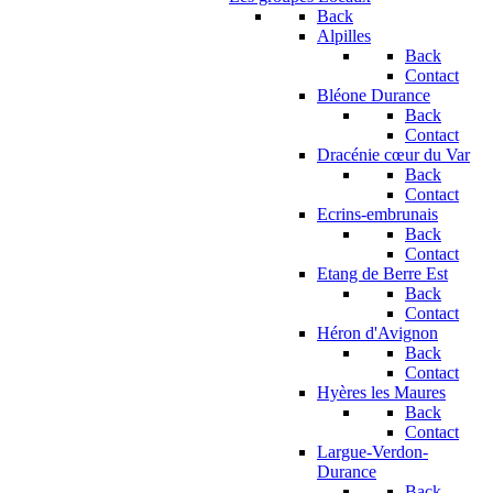
Back
Alpilles
Back
Contact
Bléone Durance
Back
Contact
Dracénie cœur du Var
Back
Contact
Ecrins-embrunais
Back
Contact
Etang de Berre Est
Back
Contact
Héron d'Avignon
Back
Contact
Hyères les Maures
Back
Contact
Largue-Verdon-
Durance
Back