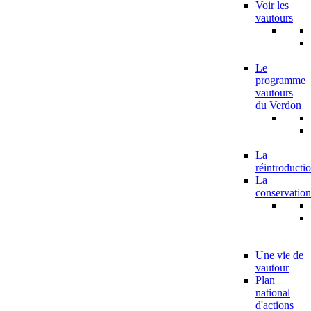
Voir les
vautours
Le
programme
vautours
du Verdon
La
réintroducti
La
conservation
Une vie de
vautour
Plan
national
d'actions