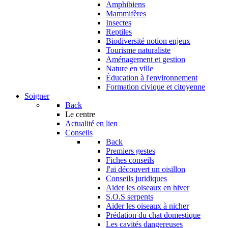
Amphibiens
Mammifères
Insectes
Reptiles
Biodiversité notion enjeux
Tourisme naturaliste
Aménagement et gestion
Nature en ville
Éducation à l'environnement
Formation civique et citoyenne
Soigner
Back
Le centre
Actualité en lien
Conseils
Back
Premiers gestes
Fiches conseils
J'ai découvert un oisillon
Conseils juridiques
Aider les oiseaux en hiver
S.O.S serpents
Aider les oiseaux à nicher
Prédation du chat domestique
Les cavités dangereuses