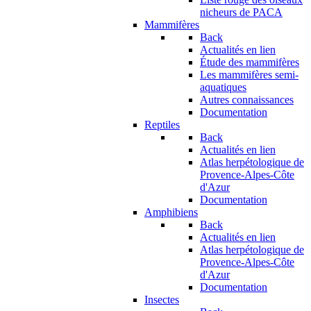
nicheurs de PACA
Mammifères
Back
Actualités en lien
Étude des mammifères
Les mammifères semi-
aquatiques
Autres connaissances
Documentation
Reptiles
Back
Actualités en lien
Atlas herpétologique de
Provence-Alpes-Côte
d'Azur
Documentation
Amphibiens
Back
Actualités en lien
Atlas herpétologique de
Provence-Alpes-Côte
d'Azur
Documentation
Insectes