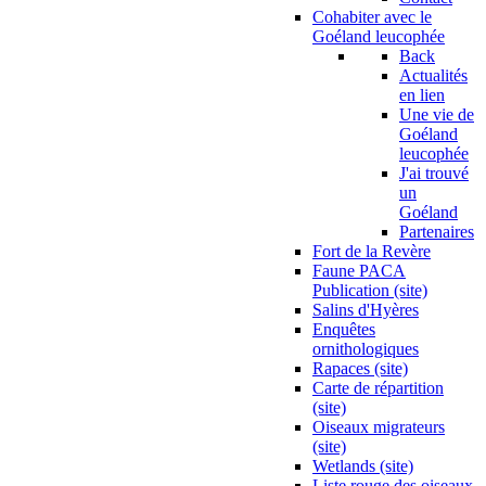
Cohabiter avec le
Goéland leucophée
Back
Actualités
en lien
Une vie de
Goéland
leucophée
J'ai trouvé
un
Goéland
Partenaires
Fort de la Revère
Faune PACA
Publication (site)
Salins d'Hyères
Enquêtes
ornithologiques
Rapaces (site)
Carte de répartition
(site)
Oiseaux migrateurs
(site)
Wetlands (site)
Liste rouge des oiseaux