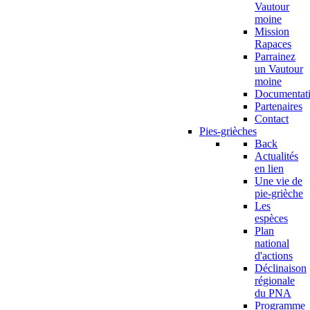
Vautour
moine
Mission
Rapaces
Parrainez
un Vautour
moine
Documentat
Partenaires
Contact
Pies-grièches
Back
Actualités
en lien
Une vie de
pie-grièche
Les
espèces
Plan
national
d'actions
Déclinaison
régionale
du PNA
Programme