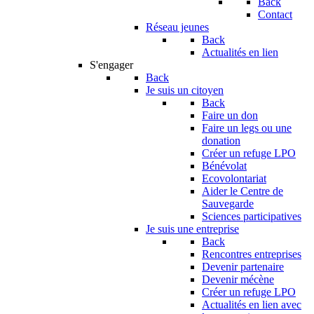
Back
Contact
Réseau jeunes
Back
Actualités en lien
S'engager
Back
Je suis un citoyen
Back
Faire un don
Faire un legs ou une
donation
Créer un refuge LPO
Bénévolat
Ecovolontariat
Aider le Centre de
Sauvegarde
Sciences participatives
Je suis une entreprise
Back
Rencontres entreprises
Devenir partenaire
Devenir mécène
Créer un refuge LPO
Actualités en lien avec