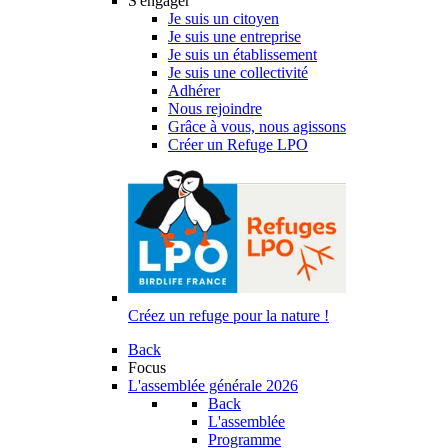
S'engager
Je suis un citoyen
Je suis une entreprise
Je suis un établissement
Je suis une collectivité
Adhérer
Nous rejoindre
Grâce à vous, nous agissons
Créer un Refuge LPO
Créez un refuge pour la nature !
Back
Focus
L'assemblée générale 2026
Back
L'assemblée
Programme