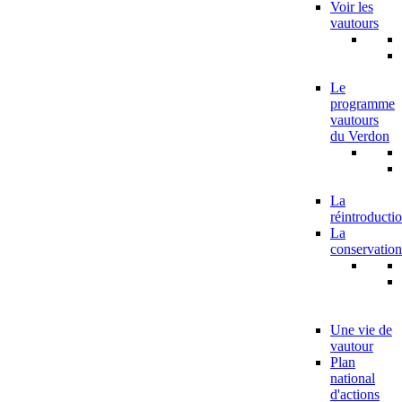
Voir les
vautours
Le
programme
vautours
du Verdon
La
réintroducti
La
conservation
Une vie de
vautour
Plan
national
d'actions