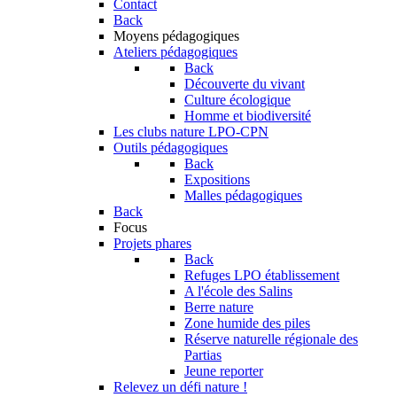
Contact
Back
Moyens pédagogiques
Ateliers pédagogiques
Back
Découverte du vivant
Culture écologique
Homme et biodiversité
Les clubs nature LPO-CPN
Outils pédagogiques
Back
Expositions
Malles pédagogiques
Back
Focus
Projets phares
Back
Refuges LPO établissement
A l'école des Salins
Berre nature
Zone humide des piles
Réserve naturelle régionale des
Partias
Jeune reporter
Relevez un défi nature !