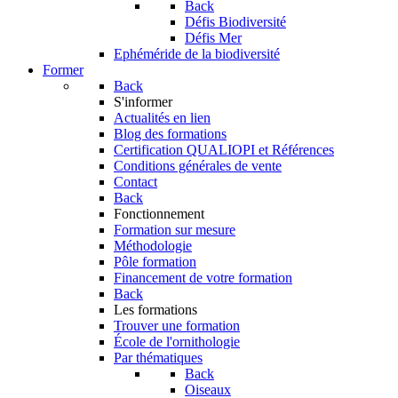
Back
Défis Biodiversité
Défis Mer
Ephéméride de la biodiversité
Former
Back
S'informer
Actualités en lien
Blog des formations
Certification QUALIOPI et Références
Conditions générales de vente
Contact
Back
Fonctionnement
Formation sur mesure
Méthodologie
Pôle formation
Financement de votre formation
Back
Les formations
Trouver une formation
École de l'ornithologie
Par thématiques
Back
Oiseaux