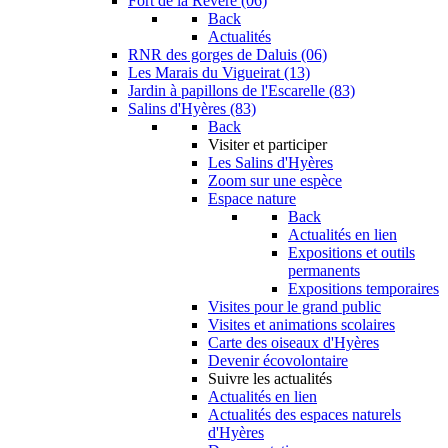
Fort de la Revère (06)
Back
Actualités
RNR des gorges de Daluis (06)
Les Marais du Vigueirat (13)
Jardin à papillons de l'Escarelle (83)
Salins d'Hyères (83)
Back
Visiter et participer
Les Salins d'Hyères
Zoom sur une espèce
Espace nature
Back
Actualités en lien
Expositions et outils
permanents
Expositions temporaires
Visites pour le grand public
Visites et animations scolaires
Carte des oiseaux d'Hyères
Devenir écovolontaire
Suivre les actualités
Actualités en lien
Actualités des espaces naturels
d'Hyères