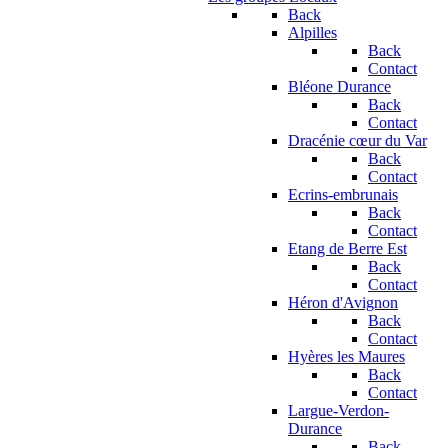
Back
Alpilles
Back
Contact
Bléone Durance
Back
Contact
Dracénie cœur du Var
Back
Contact
Ecrins-embrunais
Back
Contact
Etang de Berre Est
Back
Contact
Héron d'Avignon
Back
Contact
Hyères les Maures
Back
Contact
Largue-Verdon-
Durance
Back