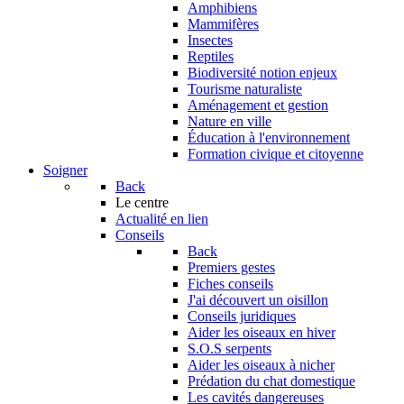
Amphibiens
Mammifères
Insectes
Reptiles
Biodiversité notion enjeux
Tourisme naturaliste
Aménagement et gestion
Nature en ville
Éducation à l'environnement
Formation civique et citoyenne
Soigner
Back
Le centre
Actualité en lien
Conseils
Back
Premiers gestes
Fiches conseils
J'ai découvert un oisillon
Conseils juridiques
Aider les oiseaux en hiver
S.O.S serpents
Aider les oiseaux à nicher
Prédation du chat domestique
Les cavités dangereuses