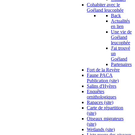
Cohabiter avec le
Goéland leucophée
Back
Actualités
en lien
Une vie de
Goéland
leucophée
J'ai trouvé
un
Goéland
Partenaires
Fort de la Revère
Faune PACA
Publication (site)
Salins d'Hyères
Enquêtes
ornithologiques
Rapaces (site)
Carte de répartition
(site)
Oiseaux migrateurs
(site)
Wetlands (site)
Liste rouge des oiseaux