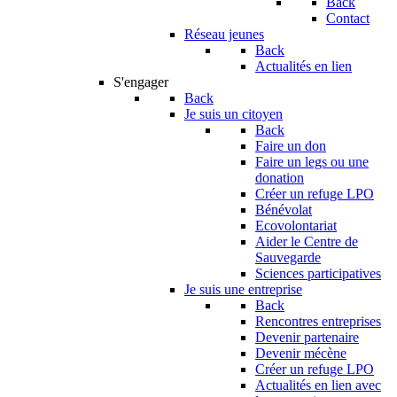
Back
Contact
Réseau jeunes
Back
Actualités en lien
S'engager
Back
Je suis un citoyen
Back
Faire un don
Faire un legs ou une
donation
Créer un refuge LPO
Bénévolat
Ecovolontariat
Aider le Centre de
Sauvegarde
Sciences participatives
Je suis une entreprise
Back
Rencontres entreprises
Devenir partenaire
Devenir mécène
Créer un refuge LPO
Actualités en lien avec