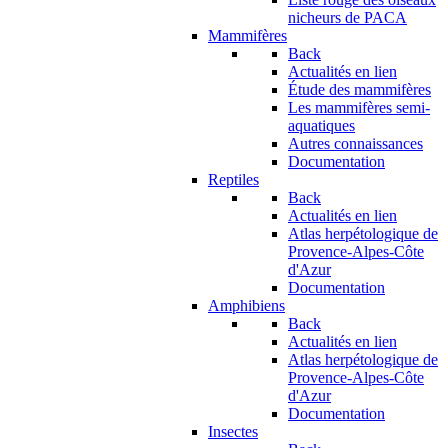
nicheurs de PACA
Mammifères
Back
Actualités en lien
Étude des mammifères
Les mammifères semi-
aquatiques
Autres connaissances
Documentation
Reptiles
Back
Actualités en lien
Atlas herpétologique de
Provence-Alpes-Côte
d'Azur
Documentation
Amphibiens
Back
Actualités en lien
Atlas herpétologique de
Provence-Alpes-Côte
d'Azur
Documentation
Insectes