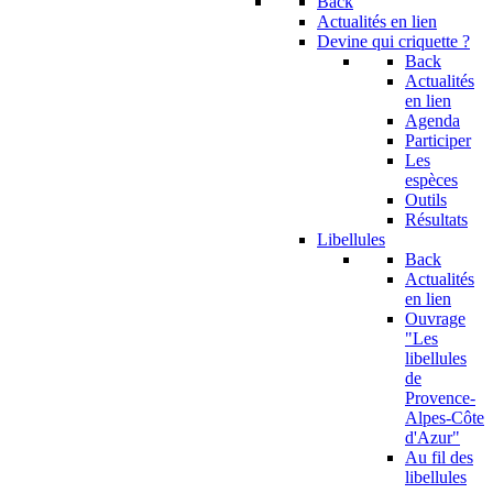
Back
Actualités en lien
Devine qui criquette ?
Back
Actualités
en lien
Agenda
Participer
Les
espèces
Outils
Résultats
Libellules
Back
Actualités
en lien
Ouvrage
"Les
libellules
de
Provence-
Alpes-Côte
d'Azur"
Au fil des
libellules