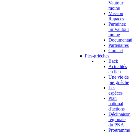
Vautour
moine
Mission
Rapaces
Parrainez
un Vautour
moine
Documentat
Partenaires
Contact
Pies-grièches
Back
Actualités
en lien
Une vie de
pie-grièche
Les
espèces
Plan
national
d'actions
Déclinaison
régionale
du PNA
Programme