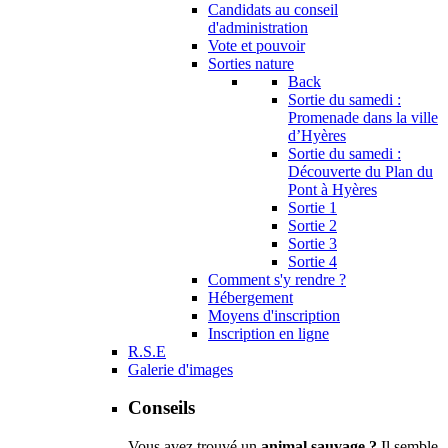
Candidats au conseil
d'administration
Vote et pouvoir
Sorties nature
Back
Sortie du samedi :
Promenade dans la ville
d’Hyères
Sortie du samedi :
Découverte du Plan du
Pont à Hyères
Sortie 1
Sortie 2
Sortie 3
Sortie 4
Comment s'y rendre ?
Hébergement
Moyens d'inscription
Inscription en ligne
R.S.E
Galerie d'images
Conseils
Vous avez trouvé un
animal sauvage ?
Il semble