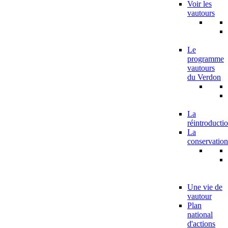
Voir les
vautours
Le
programme
vautours
du Verdon
La
réintroducti
La
conservation
Une vie de
vautour
Plan
national
d'actions