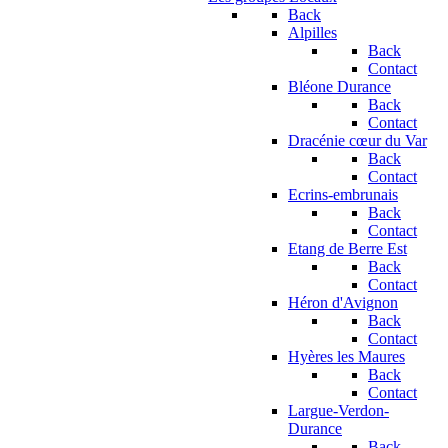
Back
Alpilles
Back
Contact
Bléone Durance
Back
Contact
Dracénie cœur du Var
Back
Contact
Ecrins-embrunais
Back
Contact
Etang de Berre Est
Back
Contact
Héron d'Avignon
Back
Contact
Hyères les Maures
Back
Contact
Largue-Verdon-
Durance
Back