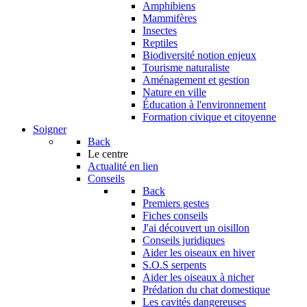
Amphibiens
Mammifères
Insectes
Reptiles
Biodiversité notion enjeux
Tourisme naturaliste
Aménagement et gestion
Nature en ville
Éducation à l'environnement
Formation civique et citoyenne
Soigner
Back
Le centre
Actualité en lien
Conseils
Back
Premiers gestes
Fiches conseils
J'ai découvert un oisillon
Conseils juridiques
Aider les oiseaux en hiver
S.O.S serpents
Aider les oiseaux à nicher
Prédation du chat domestique
Les cavités dangereuses