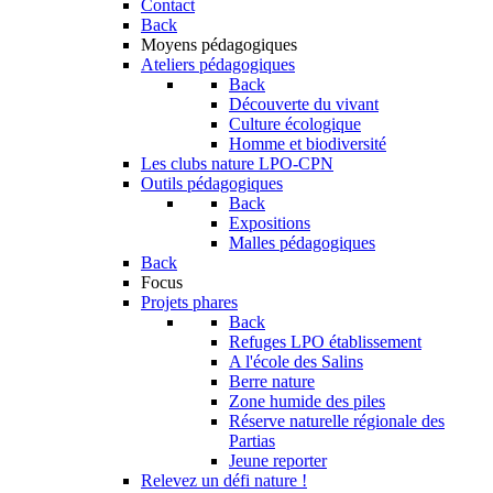
Contact
Back
Moyens pédagogiques
Ateliers pédagogiques
Back
Découverte du vivant
Culture écologique
Homme et biodiversité
Les clubs nature LPO-CPN
Outils pédagogiques
Back
Expositions
Malles pédagogiques
Back
Focus
Projets phares
Back
Refuges LPO établissement
A l'école des Salins
Berre nature
Zone humide des piles
Réserve naturelle régionale des
Partias
Jeune reporter
Relevez un défi nature !