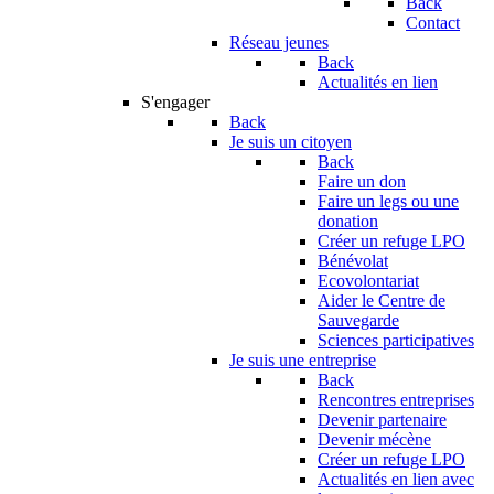
Back
Contact
Réseau jeunes
Back
Actualités en lien
S'engager
Back
Je suis un citoyen
Back
Faire un don
Faire un legs ou une
donation
Créer un refuge LPO
Bénévolat
Ecovolontariat
Aider le Centre de
Sauvegarde
Sciences participatives
Je suis une entreprise
Back
Rencontres entreprises
Devenir partenaire
Devenir mécène
Créer un refuge LPO
Actualités en lien avec