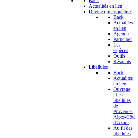
Back
Actualités en lien
Devine qui criquette ?
Back
Actualités
en lien
Agenda
Participer
Les
espèces
Outils
Résultats
Libellules
Back
Actualités
en lien
Ouvrage
"Les
libellules
de
Provence-
Alpes-Côte
d'Azur"
Au fil des
libellules