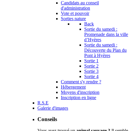
Candidats au conseil
d'administration
Vote et pouvoir
Sorties nature
Back
Sortie du samedi :
Promenade dans la ville
d’Hyères
Sortie du samedi :
Découverte du Plan du
Pont à Hyères
Sortie 1
Sortie 2
Sortie 3
Sortie 4
Comment s'y rendre ?
Hébergement
Moyens d'inscription
Inscription en ligne
R.S.E
Galerie d'images
Conseils
Vous avez trouvé un
animal sauvage ?
Il semble