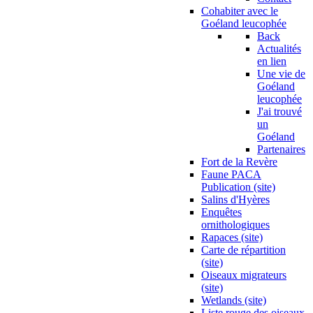
Cohabiter avec le
Goéland leucophée
Back
Actualités
en lien
Une vie de
Goéland
leucophée
J'ai trouvé
un
Goéland
Partenaires
Fort de la Revère
Faune PACA
Publication (site)
Salins d'Hyères
Enquêtes
ornithologiques
Rapaces (site)
Carte de répartition
(site)
Oiseaux migrateurs
(site)
Wetlands (site)
Liste rouge des oiseaux