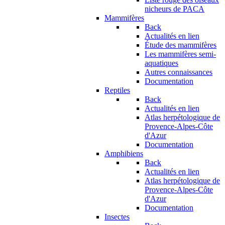
nicheurs de PACA
Mammifères
Back
Actualités en lien
Étude des mammifères
Les mammifères semi-
aquatiques
Autres connaissances
Documentation
Reptiles
Back
Actualités en lien
Atlas herpétologique de
Provence-Alpes-Côte
d'Azur
Documentation
Amphibiens
Back
Actualités en lien
Atlas herpétologique de
Provence-Alpes-Côte
d'Azur
Documentation
Insectes