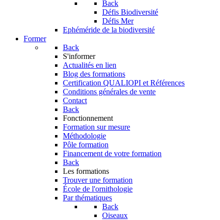
Back
Défis Biodiversité
Défis Mer
Ephéméride de la biodiversité
Former
Back
S'informer
Actualités en lien
Blog des formations
Certification QUALIOPI et Références
Conditions générales de vente
Contact
Back
Fonctionnement
Formation sur mesure
Méthodologie
Pôle formation
Financement de votre formation
Back
Les formations
Trouver une formation
École de l'ornithologie
Par thématiques
Back
Oiseaux