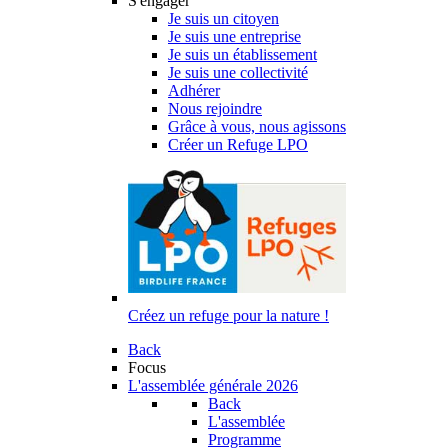
S'engager
Je suis un citoyen
Je suis une entreprise
Je suis un établissement
Je suis une collectivité
Adhérer
Nous rejoindre
Grâce à vous, nous agissons
Créer un Refuge LPO
Créez un refuge pour la nature !
Back
Focus
L'assemblée générale 2026
Back
L'assemblée
Programme