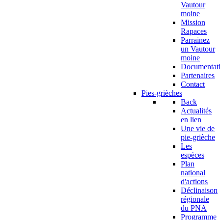
Vautour
moine
Mission
Rapaces
Parrainez
un Vautour
moine
Documentat
Partenaires
Contact
Pies-grièches
Back
Actualités
en lien
Une vie de
pie-grièche
Les
espèces
Plan
national
d'actions
Déclinaison
régionale
du PNA
Programme