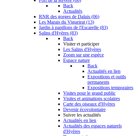
Fort de la Revère (06)
Back
Actualités
RNR des gorges de Daluis (06)
Les Marais du Vigueirat (13)
Jardin à papillons de l'Escarelle (83)
Salins d'Hyères (83)
Back
Visiter et participer
Les Salins d'Hyères
Zoom sur une espèce
Espace nature
Back
Actualités en lien
Expositions et outils
permanents
Expositions temporaires
Visites pour le grand public
Visites et animations scolaires
Carte des oiseaux d'Hyères
Devenir écovolontaire
Suivre les actualités
Actualités en lien
Actualités des espaces naturels
d'Hyères