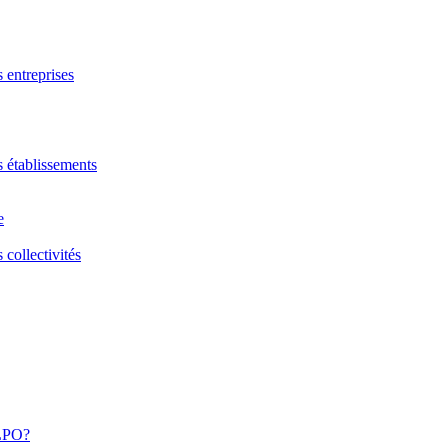
s entreprises
s établissements
e
 collectivités
 LPO?