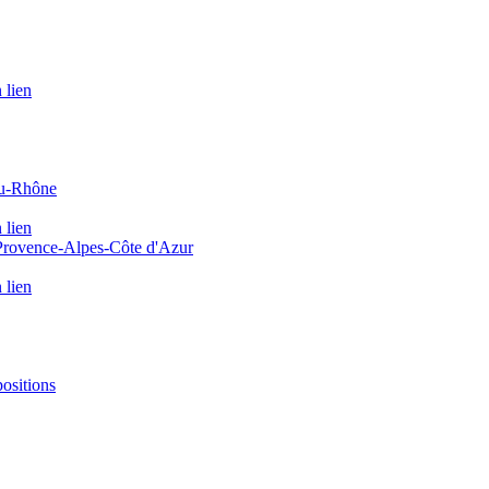
 lien
du-Rhône
 lien
 Provence-Alpes-Côte d'Azur
 lien
positions