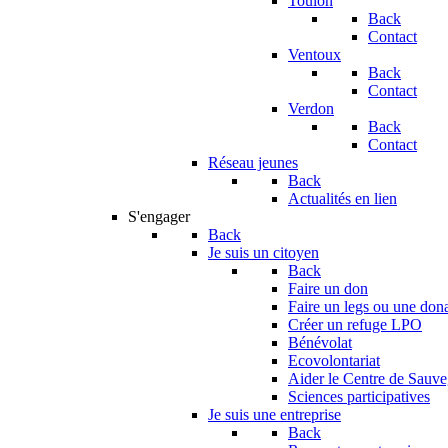
Toulon
Back
Contact
Ventoux
Back
Contact
Verdon
Back
Contact
Réseau jeunes
Back
Actualités en lien
S'engager
Back
Je suis un citoyen
Back
Faire un don
Faire un legs ou une don
Créer un refuge LPO
Bénévolat
Ecovolontariat
Aider le Centre de Sauv
Sciences participatives
Je suis une entreprise
Back