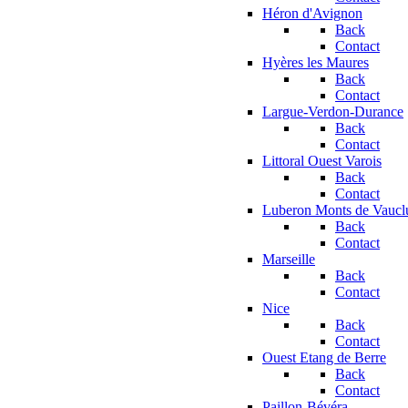
Héron d'Avignon
Back
Contact
Hyères les Maures
Back
Contact
Largue-Verdon-Durance
Back
Contact
Littoral Ouest Varois
Back
Contact
Luberon Monts de Vaucl
Back
Contact
Marseille
Back
Contact
Nice
Back
Contact
Ouest Etang de Berre
Back
Contact
Paillon-Bévéra