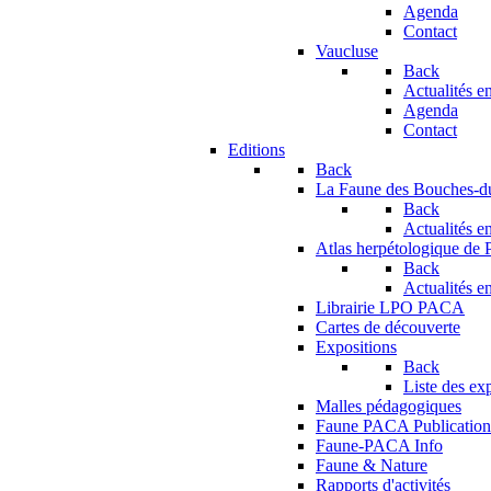
Agenda
Contact
Vaucluse
Back
Actualités en
Agenda
Contact
Editions
Back
La Faune des Bouches-
Back
Actualités en
Atlas herpétologique de
Back
Actualités en
Librairie LPO PACA
Cartes de découverte
Expositions
Back
Liste des ex
Malles pédagogiques
Faune PACA Publication
Faune-PACA Info
Faune & Nature
Rapports d'activités