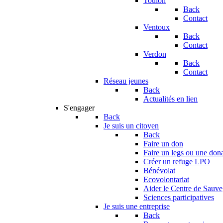
Toulon
Back
Contact
Ventoux
Back
Contact
Verdon
Back
Contact
Réseau jeunes
Back
Actualités en lien
S'engager
Back
Je suis un citoyen
Back
Faire un don
Faire un legs ou une don
Créer un refuge LPO
Bénévolat
Ecovolontariat
Aider le Centre de Sauv
Sciences participatives
Je suis une entreprise
Back