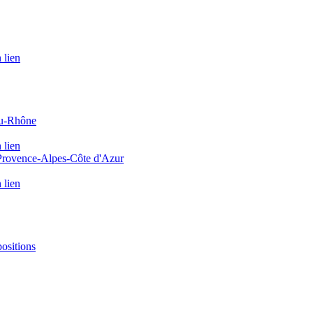
 lien
du-Rhône
 lien
 Provence-Alpes-Côte d'Azur
 lien
positions