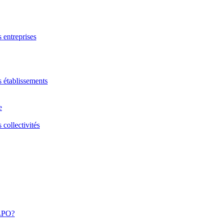
s entreprises
s établissements
e
 collectivités
 LPO?