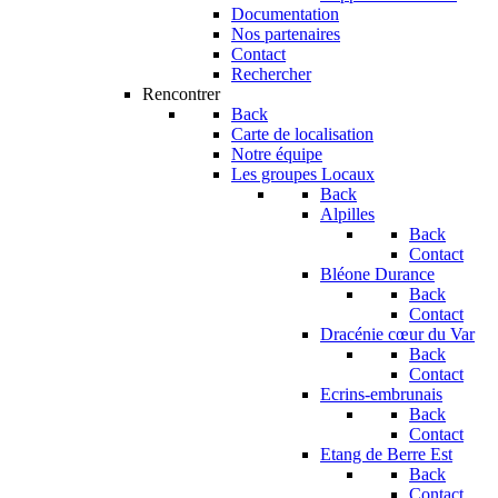
Documentation
Nos partenaires
Contact
Rechercher
Rencontrer
Back
Carte de localisation
Notre équipe
Les groupes Locaux
Back
Alpilles
Back
Contact
Bléone Durance
Back
Contact
Dracénie cœur du Var
Back
Contact
Ecrins-embrunais
Back
Contact
Etang de Berre Est
Back
Contact