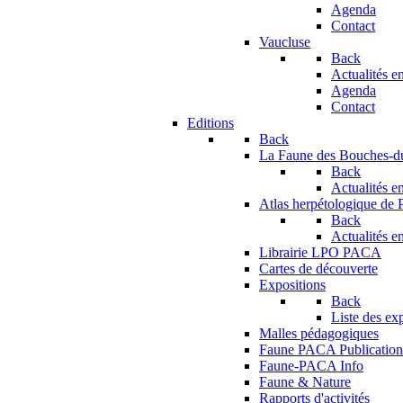
Agenda
Contact
Vaucluse
Back
Actualités en
Agenda
Contact
Editions
Back
La Faune des Bouches-
Back
Actualités en
Atlas herpétologique de
Back
Actualités en
Librairie LPO PACA
Cartes de découverte
Expositions
Back
Liste des ex
Malles pédagogiques
Faune PACA Publication
Faune-PACA Info
Faune & Nature
Rapports d'activités