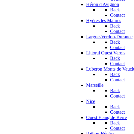
Héron d'Avignon
Back
Contact
Hyères les Maures
Back
Contact
Largue-Verdon-Durance
Back
Contact
Littoral Ouest Varois
Back
Contact
Luberon Monts de Vaucl
Back
Contact
Marseille
Back
Contact
Nice
Back
Contact
Ouest Etang de Berre
Back
Contact
Paillon-Bévéra