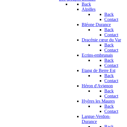
Back
Alpilles
Back
Contact
Bléone Durance
Back
Contact
Dracénie cœur du Var
Back
Contact
Ecrins-embrunais
Back
Contact
Etang de Berre Est
Back
Contact
Héron d'Avignon
Back
Contact
Hyères les Maures
Back
Contact
Largue-Verdon-
Durance
Back