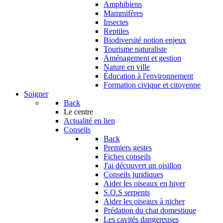
Amphibiens
Mammifères
Insectes
Reptiles
Biodiversité notion enjeux
Tourisme naturaliste
Aménagement et gestion
Nature en ville
Éducation à l'environnement
Formation civique et citoyenne
Soigner
Back
Le centre
Actualité en lien
Conseils
Back
Premiers gestes
Fiches conseils
J'ai découvert un oisillon
Conseils juridiques
Aider les oiseaux en hiver
S.O.S serpents
Aider les oiseaux à nicher
Prédation du chat domestique
Les cavités dangereuses