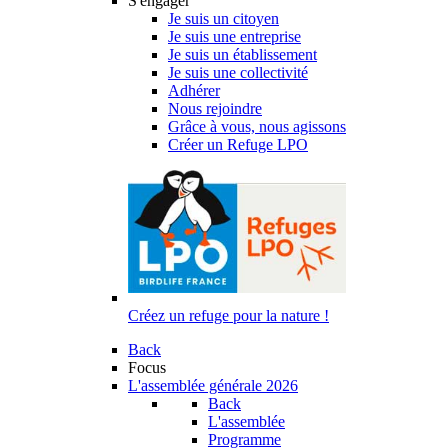
S'engager
Je suis un citoyen
Je suis une entreprise
Je suis un établissement
Je suis une collectivité
Adhérer
Nous rejoindre
Grâce à vous, nous agissons
Créer un Refuge LPO
Créez un refuge pour la nature !
Back
Focus
L'assemblée générale 2026
Back
L'assemblée
Programme