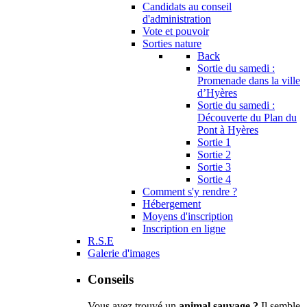
Candidats au conseil
d'administration
Vote et pouvoir
Sorties nature
Back
Sortie du samedi :
Promenade dans la ville
d’Hyères
Sortie du samedi :
Découverte du Plan du
Pont à Hyères
Sortie 1
Sortie 2
Sortie 3
Sortie 4
Comment s'y rendre ?
Hébergement
Moyens d'inscription
Inscription en ligne
R.S.E
Galerie d'images
Conseils
Vous avez trouvé un
animal sauvage ?
Il semble