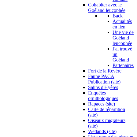
Cohabiter avec le
Goéland leucophée
Back
Actualités
en lien
Une vie de
Goéland
leucophée
J'ai trouvé
un
Goéland
Partenaires
Fort de la Revère
Faune PACA
Publication (site)
Salins d'Hyères
Enquêtes
ornithologiques
Rapaces (site)
Carte de répartition
(site)
Oiseaux migrateurs
(site)
Wetlands (site)
Liste rouge des oiseaux