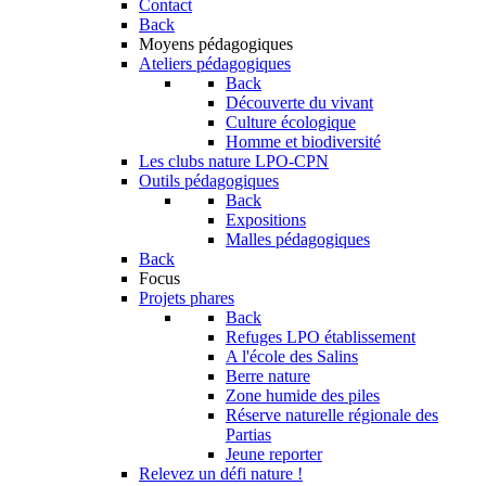
Contact
Back
Moyens pédagogiques
Ateliers pédagogiques
Back
Découverte du vivant
Culture écologique
Homme et biodiversité
Les clubs nature LPO-CPN
Outils pédagogiques
Back
Expositions
Malles pédagogiques
Back
Focus
Projets phares
Back
Refuges LPO établissement
A l'école des Salins
Berre nature
Zone humide des piles
Réserve naturelle régionale des
Partias
Jeune reporter
Relevez un défi nature !