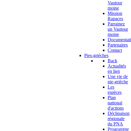
Vautour
moine
Mission
Rapaces
Parrainez
un Vautour
moine
Documentat
Partenaires
Contact
Pies-grièches
Back
Actualités
en lien
Une vie de
pie-grièche
Les
espèces
Plan
national
d'actions
Déclinaison
régionale
du PNA
Programme