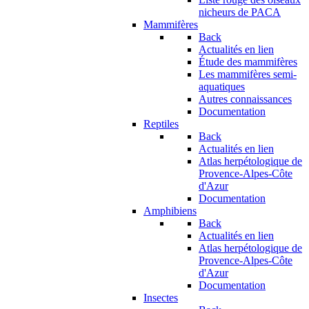
nicheurs de PACA
Mammifères
Back
Actualités en lien
Étude des mammifères
Les mammifères semi-
aquatiques
Autres connaissances
Documentation
Reptiles
Back
Actualités en lien
Atlas herpétologique de
Provence-Alpes-Côte
d'Azur
Documentation
Amphibiens
Back
Actualités en lien
Atlas herpétologique de
Provence-Alpes-Côte
d'Azur
Documentation
Insectes