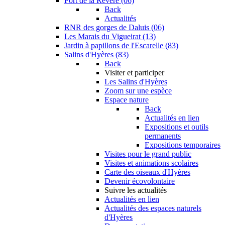
Fort de la Revère (06)
Back
Actualités
RNR des gorges de Daluis (06)
Les Marais du Vigueirat (13)
Jardin à papillons de l'Escarelle (83)
Salins d'Hyères (83)
Back
Visiter et participer
Les Salins d'Hyères
Zoom sur une espèce
Espace nature
Back
Actualités en lien
Expositions et outils
permanents
Expositions temporaires
Visites pour le grand public
Visites et animations scolaires
Carte des oiseaux d'Hyères
Devenir écovolontaire
Suivre les actualités
Actualités en lien
Actualités des espaces naturels
d'Hyères