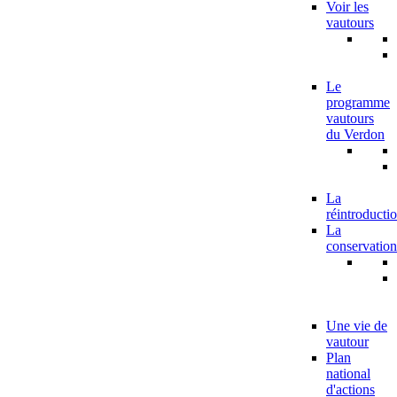
Voir les
vautours
Le
programme
vautours
du Verdon
La
réintroducti
La
conservation
Une vie de
vautour
Plan
national
d'actions