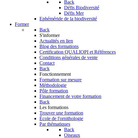
Back
Défis Biodiversité
Défis Mer
Ephéméride de la biodiversité
Former
Back
S'informer
Actualités en lien
Blog des formations
Certification QUALIOPI et Références
Conditions générales de vente
Contact
Back
Fonctionnement
Formation sur mesure
Méthodologie
Pôle formation
Financement de votre formation
Back
Les formations
Trouver une formation
École de l'ornithologie
Par thématiques
Back
Oiseaux