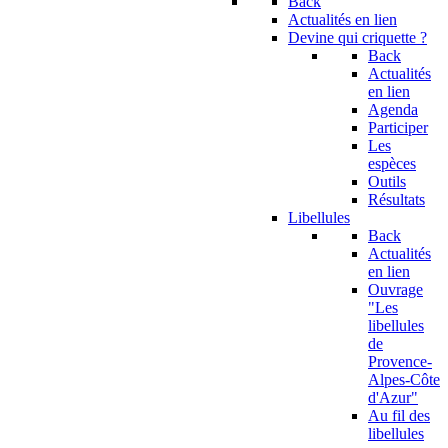
Back
Actualités en lien
Devine qui criquette ?
Back
Actualités
en lien
Agenda
Participer
Les
espèces
Outils
Résultats
Libellules
Back
Actualités
en lien
Ouvrage
"Les
libellules
de
Provence-
Alpes-Côte
d'Azur"
Au fil des
libellules