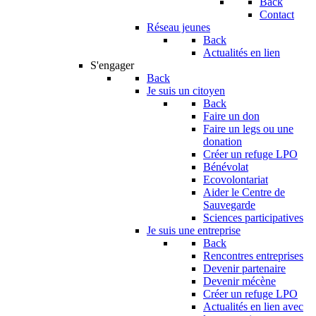
Back
Contact
Réseau jeunes
Back
Actualités en lien
S'engager
Back
Je suis un citoyen
Back
Faire un don
Faire un legs ou une
donation
Créer un refuge LPO
Bénévolat
Ecovolontariat
Aider le Centre de
Sauvegarde
Sciences participatives
Je suis une entreprise
Back
Rencontres entreprises
Devenir partenaire
Devenir mécène
Créer un refuge LPO
Actualités en lien avec