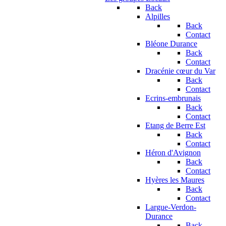
Back
Alpilles
Back
Contact
Bléone Durance
Back
Contact
Dracénie cœur du Var
Back
Contact
Ecrins-embrunais
Back
Contact
Etang de Berre Est
Back
Contact
Héron d'Avignon
Back
Contact
Hyères les Maures
Back
Contact
Largue-Verdon-
Durance
Back