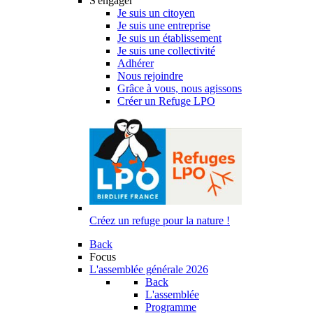
S'engager
Je suis un citoyen
Je suis une entreprise
Je suis un établissement
Je suis une collectivité
Adhérer
Nous rejoindre
Grâce à vous, nous agissons
Créer un Refuge LPO
Créez un refuge pour la nature !
Back
Focus
L'assemblée générale 2026
Back
L'assemblée
Programme