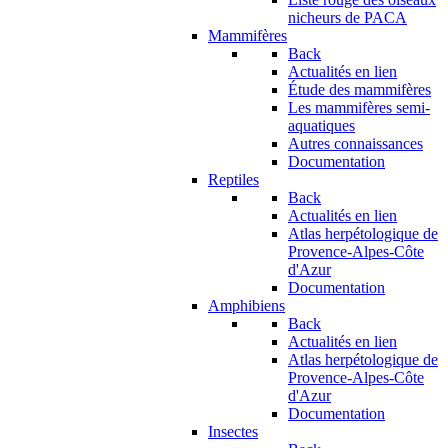
nicheurs de PACA
Mammifères
Back
Actualités en lien
Étude des mammifères
Les mammifères semi-
aquatiques
Autres connaissances
Documentation
Reptiles
Back
Actualités en lien
Atlas herpétologique de
Provence-Alpes-Côte
d'Azur
Documentation
Amphibiens
Back
Actualités en lien
Atlas herpétologique de
Provence-Alpes-Côte
d'Azur
Documentation
Insectes