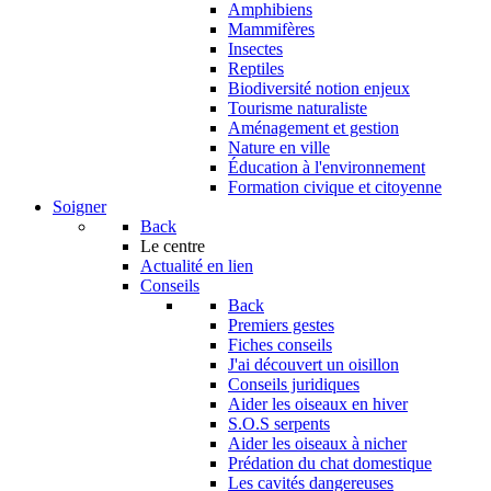
Amphibiens
Mammifères
Insectes
Reptiles
Biodiversité notion enjeux
Tourisme naturaliste
Aménagement et gestion
Nature en ville
Éducation à l'environnement
Formation civique et citoyenne
Soigner
Back
Le centre
Actualité en lien
Conseils
Back
Premiers gestes
Fiches conseils
J'ai découvert un oisillon
Conseils juridiques
Aider les oiseaux en hiver
S.O.S serpents
Aider les oiseaux à nicher
Prédation du chat domestique
Les cavités dangereuses