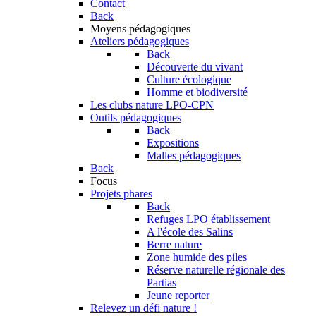
Contact
Back
Moyens pédagogiques
Ateliers pédagogiques
Back
Découverte du vivant
Culture écologique
Homme et biodiversité
Les clubs nature LPO-CPN
Outils pédagogiques
Back
Expositions
Malles pédagogiques
Back
Focus
Projets phares
Back
Refuges LPO établissement
A l'école des Salins
Berre nature
Zone humide des piles
Réserve naturelle régionale des
Partias
Jeune reporter
Relevez un défi nature !