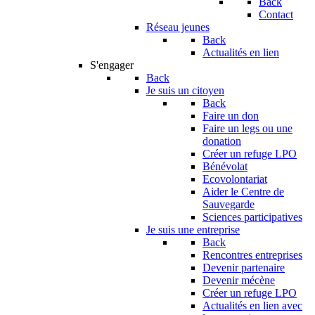
Back
Contact
Réseau jeunes
Back
Actualités en lien
S'engager
Back
Je suis un citoyen
Back
Faire un don
Faire un legs ou une
donation
Créer un refuge LPO
Bénévolat
Ecovolontariat
Aider le Centre de
Sauvegarde
Sciences participatives
Je suis une entreprise
Back
Rencontres entreprises
Devenir partenaire
Devenir mécène
Créer un refuge LPO
Actualités en lien avec