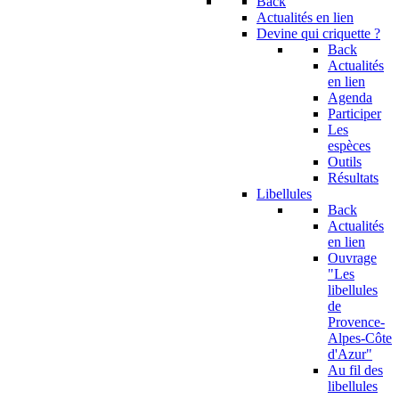
Back
Actualités en lien
Devine qui criquette ?
Back
Actualités
en lien
Agenda
Participer
Les
espèces
Outils
Résultats
Libellules
Back
Actualités
en lien
Ouvrage
"Les
libellules
de
Provence-
Alpes-Côte
d'Azur"
Au fil des
libellules