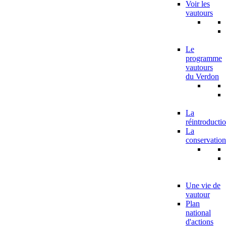
Voir les
vautours
Le
programme
vautours
du Verdon
La
réintroducti
La
conservation
Une vie de
vautour
Plan
national
d'actions