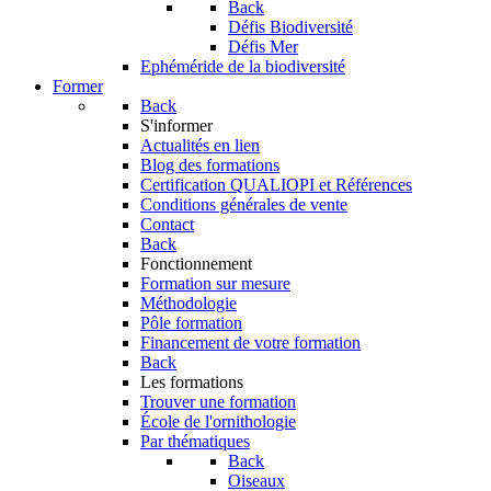
Back
Défis Biodiversité
Défis Mer
Ephéméride de la biodiversité
Former
Back
S'informer
Actualités en lien
Blog des formations
Certification QUALIOPI et Références
Conditions générales de vente
Contact
Back
Fonctionnement
Formation sur mesure
Méthodologie
Pôle formation
Financement de votre formation
Back
Les formations
Trouver une formation
École de l'ornithologie
Par thématiques
Back
Oiseaux