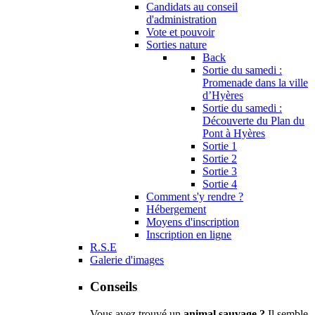
Candidats au conseil
d'administration
Vote et pouvoir
Sorties nature
Back
Sortie du samedi :
Promenade dans la ville
d’Hyères
Sortie du samedi :
Découverte du Plan du
Pont à Hyères
Sortie 1
Sortie 2
Sortie 3
Sortie 4
Comment s'y rendre ?
Hébergement
Moyens d'inscription
Inscription en ligne
R.S.E
Galerie d'images
Conseils
Vous avez trouvé un
animal sauvage ?
Il semble