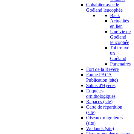
Cohabiter avec le
Goéland leucophée
Back
Actualités
en lien
Une vie de
Goéland
leucophée
J'ai trouvé
un
Goéland
Partenaires
Fort de la Revère
Faune PACA
Publication (site)
Salins d'Hyères
Enquêtes
ornithologiques
Rapaces (site)
Carte de répartition
(site)
Oiseaux migrateurs
(site)
Wetlands (site)
Liste rouge des oiseaux