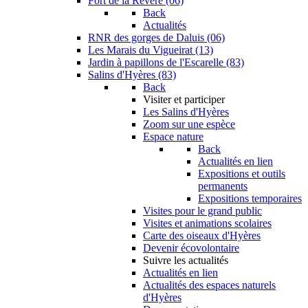
Fort de la Revère (06)
Back
Actualités
RNR des gorges de Daluis (06)
Les Marais du Vigueirat (13)
Jardin à papillons de l'Escarelle (83)
Salins d'Hyères (83)
Back
Visiter et participer
Les Salins d'Hyères
Zoom sur une espèce
Espace nature
Back
Actualités en lien
Expositions et outils
permanents
Expositions temporaires
Visites pour le grand public
Visites et animations scolaires
Carte des oiseaux d'Hyères
Devenir écovolontaire
Suivre les actualités
Actualités en lien
Actualités des espaces naturels
d'Hyères