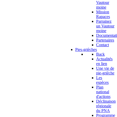
Vautour
moine
Mission
Rapaces
Parrainez
un Vautour
moine
Documentat
Partenaires
Contact
Pies-grièches
Back
Actualités
en lien
Une vie de
pie-grièche
Les
espèces
Plan
national
d'actions
Déclinaison
régionale
du PNA
Programme