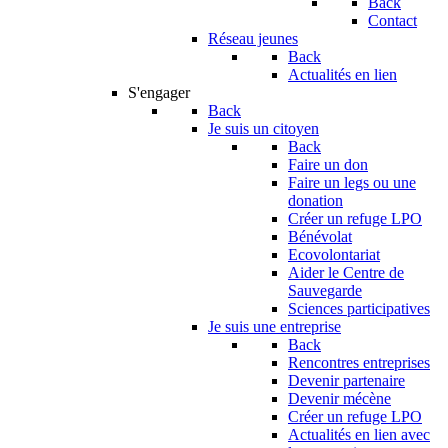
Back
Contact
Réseau jeunes
Back
Actualités en lien
S'engager
Back
Je suis un citoyen
Back
Faire un don
Faire un legs ou une
donation
Créer un refuge LPO
Bénévolat
Ecovolontariat
Aider le Centre de
Sauvegarde
Sciences participatives
Je suis une entreprise
Back
Rencontres entreprises
Devenir partenaire
Devenir mécène
Créer un refuge LPO
Actualités en lien avec