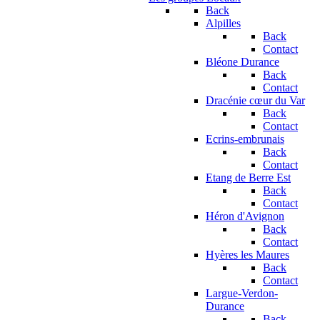
Back
Alpilles
Back
Contact
Bléone Durance
Back
Contact
Dracénie cœur du Var
Back
Contact
Ecrins-embrunais
Back
Contact
Etang de Berre Est
Back
Contact
Héron d'Avignon
Back
Contact
Hyères les Maures
Back
Contact
Largue-Verdon-
Durance
Back