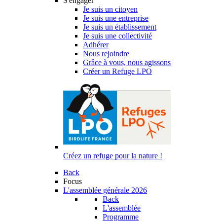
S'engager
Je suis un citoyen
Je suis une entreprise
Je suis un établissement
Je suis une collectivité
Adhérer
Nous rejoindre
Grâce à vous, nous agissons
Créer un Refuge LPO
Créez un refuge pour la nature !
Back
Focus
L'assemblée générale 2026
Back
L'assemblée
Programme