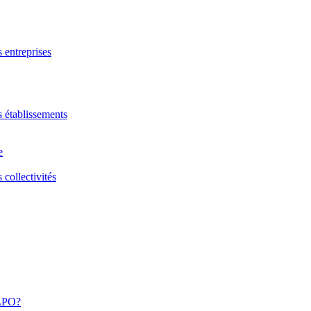
s entreprises
s établissements
e
 collectivités
 LPO?