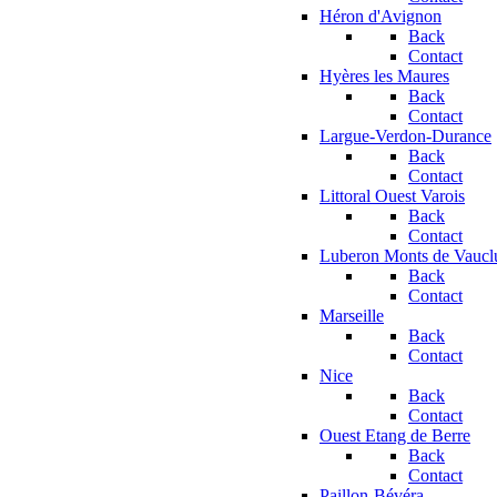
Héron d'Avignon
Back
Contact
Hyères les Maures
Back
Contact
Largue-Verdon-Durance
Back
Contact
Littoral Ouest Varois
Back
Contact
Luberon Monts de Vaucl
Back
Contact
Marseille
Back
Contact
Nice
Back
Contact
Ouest Etang de Berre
Back
Contact
Paillon-Bévéra