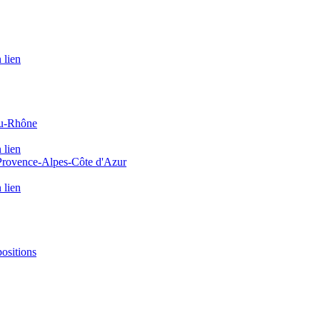
 lien
du-Rhône
 lien
 Provence-Alpes-Côte d'Azur
 lien
positions