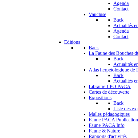
Agenda
Contact
Vaucluse
Back
Actualités en
Agenda
Contact
Editions
Back
La Faune des Bouches-
Back
Actualités en
Atlas herpétologique de
Back
Actualités en
Librairie LPO PACA
Cartes de découverte
Expositions
Back
Liste des ex
Malles pédagogiques
Faune PACA Publication
Faune-PACA Info
Faune & Nature
Rapports d'activités