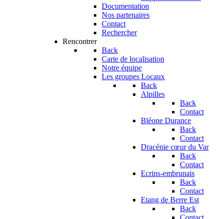
Documentation
Nos partenaires
Contact
Rechercher
Rencontrer
Back
Carte de localisation
Notre équipe
Les groupes Locaux
Back
Alpilles
Back
Contact
Bléone Durance
Back
Contact
Dracénie cœur du Var
Back
Contact
Ecrins-embrunais
Back
Contact
Etang de Berre Est
Back
Contact