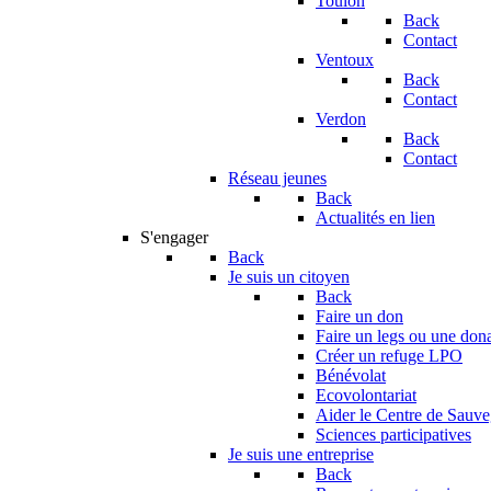
Toulon
Back
Contact
Ventoux
Back
Contact
Verdon
Back
Contact
Réseau jeunes
Back
Actualités en lien
S'engager
Back
Je suis un citoyen
Back
Faire un don
Faire un legs ou une don
Créer un refuge LPO
Bénévolat
Ecovolontariat
Aider le Centre de Sauv
Sciences participatives
Je suis une entreprise
Back