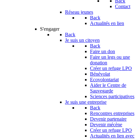
Back
Contact
Réseau jeunes
Back
Actualités en lien
S'engager
Back
Je suis un citoyen
Back
Faire un don
Faire un legs ou une
donation
Créer un refuge LPO
Bénévolat
Ecovolontariat
Aider le Centre de
Sauvegarde
Sciences participatives
Je suis une entreprise
Back
Rencontres entreprises
Devenir partenaire
Devenir mécène
Créer un refuge LPO
Actualités en lien avec