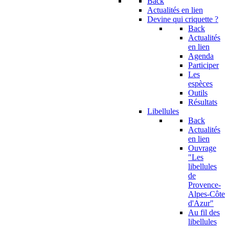
Back
Actualités en lien
Devine qui criquette ?
Back
Actualités
en lien
Agenda
Participer
Les
espèces
Outils
Résultats
Libellules
Back
Actualités
en lien
Ouvrage
"Les
libellules
de
Provence-
Alpes-Côte
d'Azur"
Au fil des
libellules