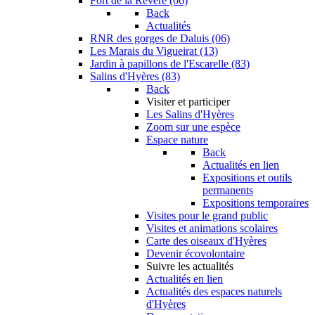
Fort de la Revère (06)
Back
Actualités
RNR des gorges de Daluis (06)
Les Marais du Vigueirat (13)
Jardin à papillons de l'Escarelle (83)
Salins d'Hyères (83)
Back
Visiter et participer
Les Salins d'Hyères
Zoom sur une espèce
Espace nature
Back
Actualités en lien
Expositions et outils
permanents
Expositions temporaires
Visites pour le grand public
Visites et animations scolaires
Carte des oiseaux d'Hyères
Devenir écovolontaire
Suivre les actualités
Actualités en lien
Actualités des espaces naturels
d'Hyères