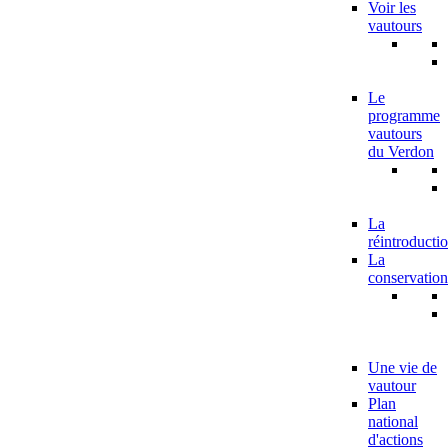
Voir les
vautours
Le
programme
vautours
du Verdon
La
réintroducti
La
conservation
Une vie de
vautour
Plan
national
d'actions