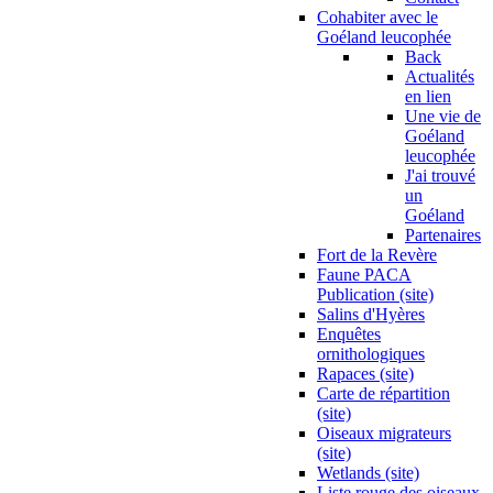
Cohabiter avec le
Goéland leucophée
Back
Actualités
en lien
Une vie de
Goéland
leucophée
J'ai trouvé
un
Goéland
Partenaires
Fort de la Revère
Faune PACA
Publication (site)
Salins d'Hyères
Enquêtes
ornithologiques
Rapaces (site)
Carte de répartition
(site)
Oiseaux migrateurs
(site)
Wetlands (site)
Liste rouge des oiseaux