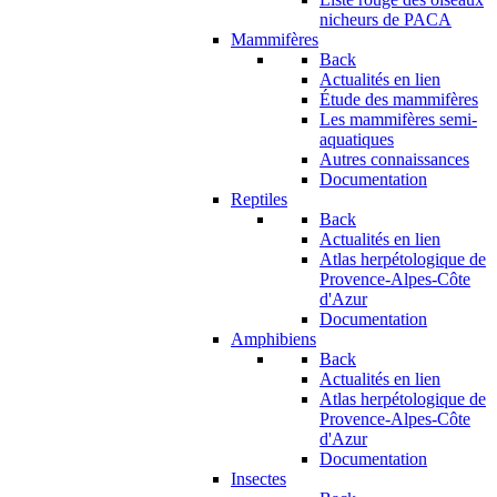
nicheurs de PACA
Mammifères
Back
Actualités en lien
Étude des mammifères
Les mammifères semi-
aquatiques
Autres connaissances
Documentation
Reptiles
Back
Actualités en lien
Atlas herpétologique de
Provence-Alpes-Côte
d'Azur
Documentation
Amphibiens
Back
Actualités en lien
Atlas herpétologique de
Provence-Alpes-Côte
d'Azur
Documentation
Insectes