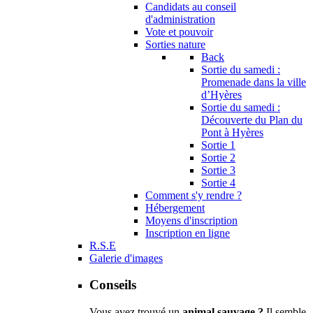
Candidats au conseil
d'administration
Vote et pouvoir
Sorties nature
Back
Sortie du samedi :
Promenade dans la ville
d’Hyères
Sortie du samedi :
Découverte du Plan du
Pont à Hyères
Sortie 1
Sortie 2
Sortie 3
Sortie 4
Comment s'y rendre ?
Hébergement
Moyens d'inscription
Inscription en ligne
R.S.E
Galerie d'images
Conseils
Vous avez trouvé un
animal sauvage ?
Il semble