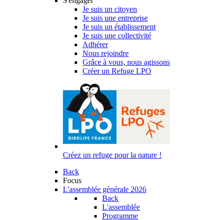
S'engager
Je suis un citoyen
Je suis une entreprise
Je suis un établissement
Je suis une collectivité
Adhérer
Nous rejoindre
Grâce à vous, nous agissons
Créer un Refuge LPO
Créez un refuge pour la nature !
Back
Focus
L'assemblée générale 2026
Back
L'assemblée
Programme