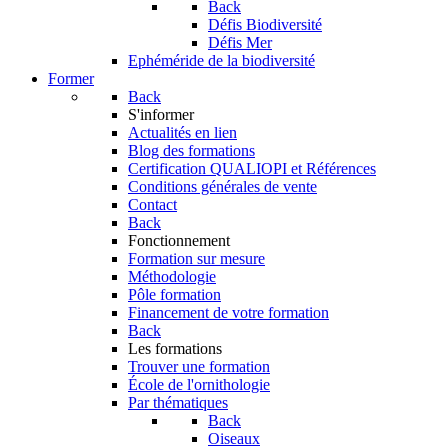
Back
Défis Biodiversité
Défis Mer
Ephéméride de la biodiversité
Former
Back
S'informer
Actualités en lien
Blog des formations
Certification QUALIOPI et Références
Conditions générales de vente
Contact
Back
Fonctionnement
Formation sur mesure
Méthodologie
Pôle formation
Financement de votre formation
Back
Les formations
Trouver une formation
École de l'ornithologie
Par thématiques
Back
Oiseaux