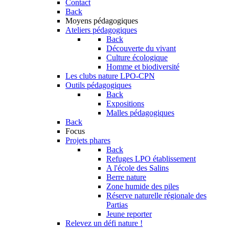
Contact
Back
Moyens pédagogiques
Ateliers pédagogiques
Back
Découverte du vivant
Culture écologique
Homme et biodiversité
Les clubs nature LPO-CPN
Outils pédagogiques
Back
Expositions
Malles pédagogiques
Back
Focus
Projets phares
Back
Refuges LPO établissement
A l'école des Salins
Berre nature
Zone humide des piles
Réserve naturelle régionale des
Partias
Jeune reporter
Relevez un défi nature !