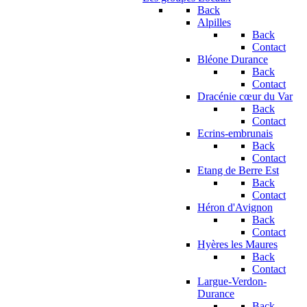
Back
Alpilles
Back
Contact
Bléone Durance
Back
Contact
Dracénie cœur du Var
Back
Contact
Ecrins-embrunais
Back
Contact
Etang de Berre Est
Back
Contact
Héron d'Avignon
Back
Contact
Hyères les Maures
Back
Contact
Largue-Verdon-
Durance
Back