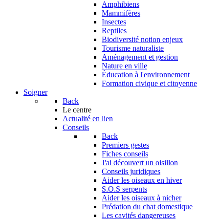
Amphibiens
Mammifères
Insectes
Reptiles
Biodiversité notion enjeux
Tourisme naturaliste
Aménagement et gestion
Nature en ville
Éducation à l'environnement
Formation civique et citoyenne
Soigner
Back
Le centre
Actualité en lien
Conseils
Back
Premiers gestes
Fiches conseils
J'ai découvert un oisillon
Conseils juridiques
Aider les oiseaux en hiver
S.O.S serpents
Aider les oiseaux à nicher
Prédation du chat domestique
Les cavités dangereuses