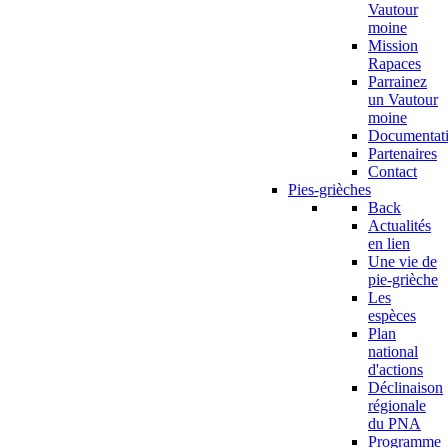
Vautour
moine
Mission
Rapaces
Parrainez
un Vautour
moine
Documentat
Partenaires
Contact
Pies-grièches
Back
Actualités
en lien
Une vie de
pie-grièche
Les
espèces
Plan
national
d'actions
Déclinaison
régionale
du PNA
Programme