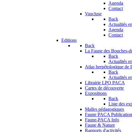
Agenda
Contact
Vaucluse
Back
Actualités en
Agenda
Contact
Editions
Back
La Faune des Bouches-
Back
Actualités en
Atlas herpétologique de
Back
Actualités en
Librairie LPO PACA
Cartes de découverte
Expositions
Back
Liste des ex
Malles pédagogiques
Faune PACA Publication
Faune-PACA Info
Faune & Nature
Rapports d'activités