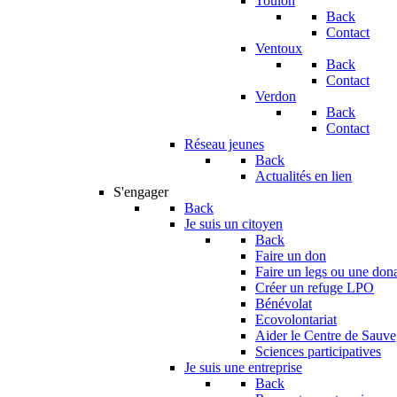
Toulon
Back
Contact
Ventoux
Back
Contact
Verdon
Back
Contact
Réseau jeunes
Back
Actualités en lien
S'engager
Back
Je suis un citoyen
Back
Faire un don
Faire un legs ou une don
Créer un refuge LPO
Bénévolat
Ecovolontariat
Aider le Centre de Sauv
Sciences participatives
Je suis une entreprise
Back