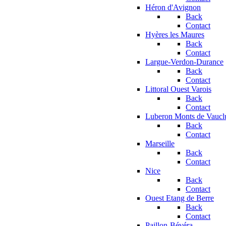
Héron d'Avignon
Back
Contact
Hyères les Maures
Back
Contact
Largue-Verdon-Durance
Back
Contact
Littoral Ouest Varois
Back
Contact
Luberon Monts de Vaucl
Back
Contact
Marseille
Back
Contact
Nice
Back
Contact
Ouest Etang de Berre
Back
Contact
Paillon-Bévéra