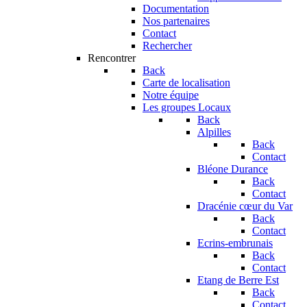
Documentation
Nos partenaires
Contact
Rechercher
Rencontrer
Back
Carte de localisation
Notre équipe
Les groupes Locaux
Back
Alpilles
Back
Contact
Bléone Durance
Back
Contact
Dracénie cœur du Var
Back
Contact
Ecrins-embrunais
Back
Contact
Etang de Berre Est
Back
Contact