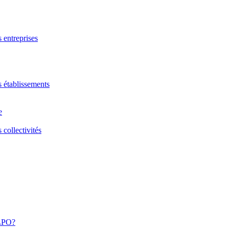
s entreprises
s établissements
e
 collectivités
 LPO?