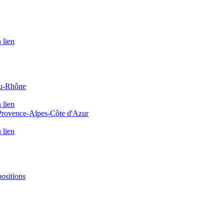
 lien
du-Rhône
 lien
 Provence-Alpes-Côte d'Azur
 lien
positions