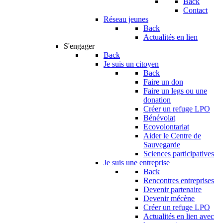
Back
Contact
Réseau jeunes
Back
Actualités en lien
S'engager
Back
Je suis un citoyen
Back
Faire un don
Faire un legs ou une
donation
Créer un refuge LPO
Bénévolat
Ecovolontariat
Aider le Centre de
Sauvegarde
Sciences participatives
Je suis une entreprise
Back
Rencontres entreprises
Devenir partenaire
Devenir mécène
Créer un refuge LPO
Actualités en lien avec