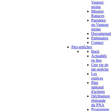
Vautour
moine
Mission
Rapaces
Parrainez
un Vautour
moine
Documentat
Partenaires
Contact
Pies-grièches
Back
Actualités
en lien
Une vie de
pie-grièche
Les
espèces
Plan
national
d'actions
Déclinaison
régionale
du PNA
Programme