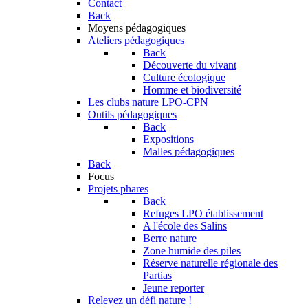
Contact
Back
Moyens pédagogiques
Ateliers pédagogiques
Back
Découverte du vivant
Culture écologique
Homme et biodiversité
Les clubs nature LPO-CPN
Outils pédagogiques
Back
Expositions
Malles pédagogiques
Back
Focus
Projets phares
Back
Refuges LPO établissement
A l'école des Salins
Berre nature
Zone humide des piles
Réserve naturelle régionale des
Partias
Jeune reporter
Relevez un défi nature !