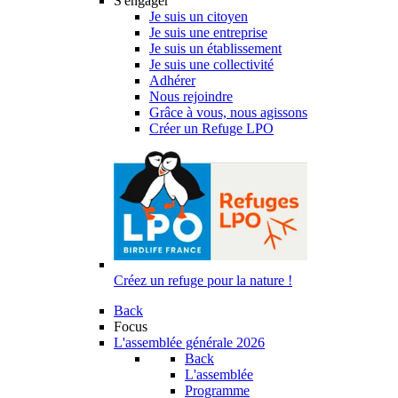
S'engager
Je suis un citoyen
Je suis une entreprise
Je suis un établissement
Je suis une collectivité
Adhérer
Nous rejoindre
Grâce à vous, nous agissons
Créer un Refuge LPO
Créez un refuge pour la nature !
Back
Focus
L'assemblée générale 2026
Back
L'assemblée
Programme