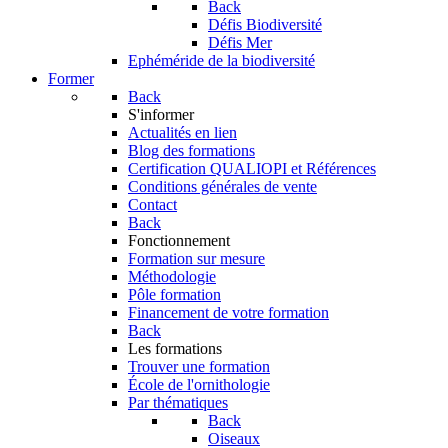
Back
Défis Biodiversité
Défis Mer
Ephéméride de la biodiversité
Former
Back
S'informer
Actualités en lien
Blog des formations
Certification QUALIOPI et Références
Conditions générales de vente
Contact
Back
Fonctionnement
Formation sur mesure
Méthodologie
Pôle formation
Financement de votre formation
Back
Les formations
Trouver une formation
École de l'ornithologie
Par thématiques
Back
Oiseaux