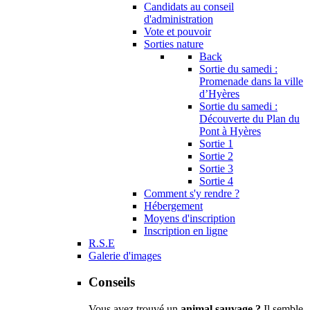
Candidats au conseil
d'administration
Vote et pouvoir
Sorties nature
Back
Sortie du samedi :
Promenade dans la ville
d’Hyères
Sortie du samedi :
Découverte du Plan du
Pont à Hyères
Sortie 1
Sortie 2
Sortie 3
Sortie 4
Comment s'y rendre ?
Hébergement
Moyens d'inscription
Inscription en ligne
R.S.E
Galerie d'images
Conseils
Vous avez trouvé un
animal sauvage ?
Il semble