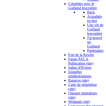
Cohabiter avec le
Goéland leucophée
Back
Actualités
en lien
Une vie de
Goéland
leucophée
J'ai trouvé
un
Goéland
Partenaires
Fort de la Revère
Faune PACA
Publication (site)
Salins d'Hyères
Enquêtes
ornithologiques
Rapaces (site)
Carte de répartition
(site)
Oiseaux migrateurs
(site)
Wetlands (site)
Liste rouge des oiseaux