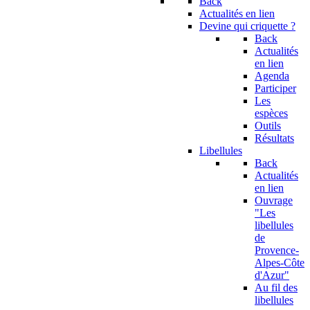
Back
Actualités en lien
Devine qui criquette ?
Back
Actualités
en lien
Agenda
Participer
Les
espèces
Outils
Résultats
Libellules
Back
Actualités
en lien
Ouvrage
"Les
libellules
de
Provence-
Alpes-Côte
d'Azur"
Au fil des
libellules