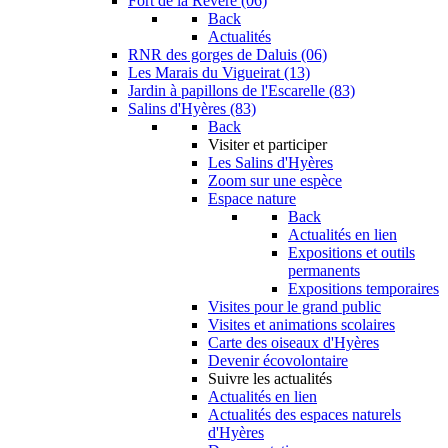
Fort de la Revère (06)
Back
Actualités
RNR des gorges de Daluis (06)
Les Marais du Vigueirat (13)
Jardin à papillons de l'Escarelle (83)
Salins d'Hyères (83)
Back
Visiter et participer
Les Salins d'Hyères
Zoom sur une espèce
Espace nature
Back
Actualités en lien
Expositions et outils
permanents
Expositions temporaires
Visites pour le grand public
Visites et animations scolaires
Carte des oiseaux d'Hyères
Devenir écovolontaire
Suivre les actualités
Actualités en lien
Actualités des espaces naturels
d'Hyères