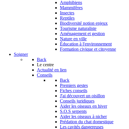
Amphibiens
Mammifères
Insectes
Reptiles
Biodiversité notion enjeux
Tourisme naturaliste
Aménagement et gestion
Nature en ville
Éducation à l'environnement
Formation civique et citoyenne
Soigner
Back
Le centre
Actualité en lien
Conseils
Back
Premiers gestes
Fiches conseils
J'ai découvert un oisillon
Conseils juridiques
Aider les oiseaux en hiver
S.O.S serpents
Aider les oiseaux à nicher
Prédation du chat domestique
Les cavités dangereuses