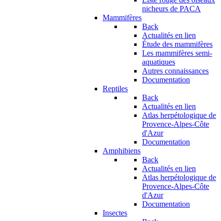
nicheurs de PACA
Mammifères
Back
Actualités en lien
Étude des mammifères
Les mammifères semi-
aquatiques
Autres connaissances
Documentation
Reptiles
Back
Actualités en lien
Atlas herpétologique de
Provence-Alpes-Côte
d'Azur
Documentation
Amphibiens
Back
Actualités en lien
Atlas herpétologique de
Provence-Alpes-Côte
d'Azur
Documentation
Insectes