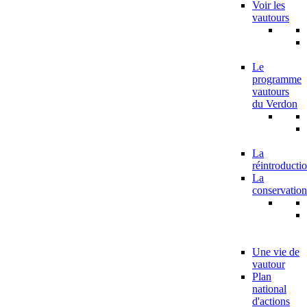
Voir les
vautours
Le
programme
vautours
du Verdon
La
réintroducti
La
conservation
Une vie de
vautour
Plan
national
d'actions