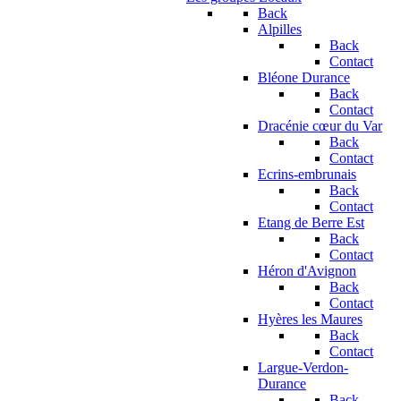
Back
Alpilles
Back
Contact
Bléone Durance
Back
Contact
Dracénie cœur du Var
Back
Contact
Ecrins-embrunais
Back
Contact
Etang de Berre Est
Back
Contact
Héron d'Avignon
Back
Contact
Hyères les Maures
Back
Contact
Largue-Verdon-
Durance
Back