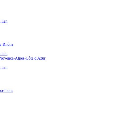
 lien
du-Rhône
 lien
 Provence-Alpes-Côte d'Azur
 lien
positions