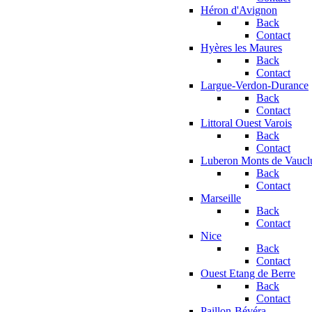
Héron d'Avignon
Back
Contact
Hyères les Maures
Back
Contact
Largue-Verdon-Durance
Back
Contact
Littoral Ouest Varois
Back
Contact
Luberon Monts de Vaucl
Back
Contact
Marseille
Back
Contact
Nice
Back
Contact
Ouest Etang de Berre
Back
Contact
Paillon-Bévéra