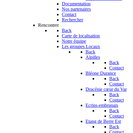
Documentation
Nos partenaires
Contact
Rechercher
Rencontrer
Back
Carte de localisation
Notre équipe
Les groupes Locaux
Back
Alpilles
Back
Contact
Bléone Durance
Back
Contact
Dracénie cœur du Var
Back
Contact
Ecrins-embrunais
Back
Contact
Etang de Berre Est
Back
Contact