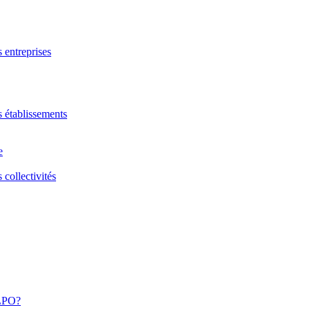
s entreprises
s établissements
e
 collectivités
 LPO?