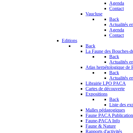
Agenda
Contact
Vaucluse
Back
Actualités en
Agenda
Contact
Editions
Back
La Faune des Bouches-
Back
Actualités en
Atlas herpétologique de
Back
Actualités en
Librairie LPO PACA
Cartes de découverte
Expositions
Back
Liste des ex
Malles pédagogiques
Faune PACA Publication
Faune-PACA Info
Faune & Nature
Rapports d'activités