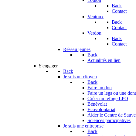
Toulon
Back
Contact
Ventoux
Back
Contact
Verdon
Back
Contact
Réseau jeunes
Back
Actualités en lien
S'engager
Back
Je suis un citoyen
Back
Faire un don
Faire un legs ou une don
Créer un refuge LPO
Bénévolat
Ecovolontariat
Aider le Centre de Sauv
Sciences participatives
Je suis une entreprise
Back