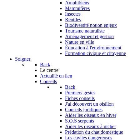
Amphibiens
Mammifères
Insectes
Reptiles
Biodiversité notion enjeux
Tourisme naturaliste
Aménagement et gestion
Nature en ville
Éducation à l'environnement
Formation civique et citoyenne
Soigner
Back
Le centre
Actualité en lien
Conseils
Back
Premiers gestes
Fiches conseils
J'ai découvert un oisillon
Conseils juridiques
Aider les oiseaux en hiver
S.O.S serpents
Aider les oiseaux à nicher
Prédation du chat domestique
Les cavités dangereuses