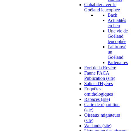
Cohabiter avec le
Goéland leucophée
Back
Actualités
en lien
Une vie de
Goéland
leucophée
J'ai trouvé
un
Goéland
Partenaires
Fort de la Revère
Faune PACA
Publication (site)
Salins d'Hyères
Enquêtes
ornithologiques
Rapaces (site)
Carte de répartition
(site)
Oiseaux migrateurs
(site)
Wetlands (site)
Liste rouge des oiseaux