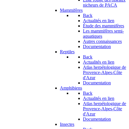
nicheurs de PACA
Mammifères
Back
Actualités en lien
Étude des mammifères
Les mammifères semi-
aquatiques
Autres connaissances
Documentation
Reptiles
Back
Actualités en lien
Atlas herpétologique de
Provence-Alpes-Côte
d'Azur
Documentation
Amphibiens
Back
Actualités en lien
Atlas herpétologique de
Provence-Alpes-Côte
d'Azur
Documentation
Insectes