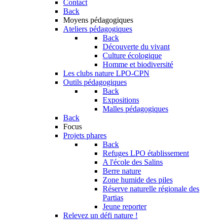
Contact
Back
Moyens pédagogiques
Ateliers pédagogiques
Back
Découverte du vivant
Culture écologique
Homme et biodiversité
Les clubs nature LPO-CPN
Outils pédagogiques
Back
Expositions
Malles pédagogiques
Back
Focus
Projets phares
Back
Refuges LPO établissement
A l'école des Salins
Berre nature
Zone humide des piles
Réserve naturelle régionale des
Partias
Jeune reporter
Relevez un défi nature !