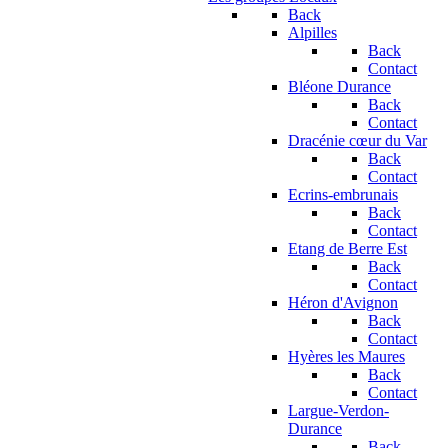
Back
Alpilles
Back
Contact
Bléone Durance
Back
Contact
Dracénie cœur du Var
Back
Contact
Ecrins-embrunais
Back
Contact
Etang de Berre Est
Back
Contact
Héron d'Avignon
Back
Contact
Hyères les Maures
Back
Contact
Largue-Verdon-
Durance
Back