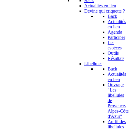
Back
Actualités en lien
Devine qui criquette ?
Back
Actualités
en lien
Agenda
Participer
Les
espèces
Outils
Résultats
Libellules
Back
Actualités
en lien
Ouvrage
"Les
libellules
de
Provence-
Alpes-Côte
d'Azur"
Au fil des
libellules