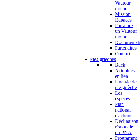
Vautour
moine
Mission
Rapaces
Parrainez
un Vautour
moine
Documentat
Partenaires
Contact
Pies-grièches
Back
Actualités
en lien
Une vie de
pie-grièche
Les
espèces
Plan
national
d'actions
Déclinaison
régionale
du PNA
Programme