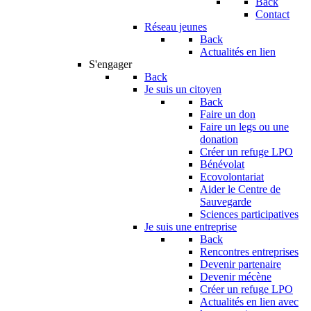
Back
Contact
Réseau jeunes
Back
Actualités en lien
S'engager
Back
Je suis un citoyen
Back
Faire un don
Faire un legs ou une
donation
Créer un refuge LPO
Bénévolat
Ecovolontariat
Aider le Centre de
Sauvegarde
Sciences participatives
Je suis une entreprise
Back
Rencontres entreprises
Devenir partenaire
Devenir mécène
Créer un refuge LPO
Actualités en lien avec