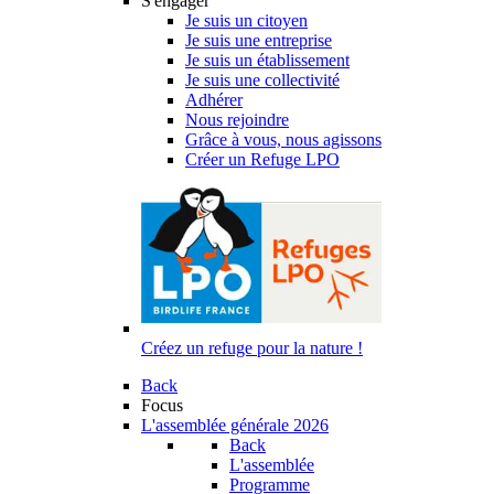
S'engager
Je suis un citoyen
Je suis une entreprise
Je suis un établissement
Je suis une collectivité
Adhérer
Nous rejoindre
Grâce à vous, nous agissons
Créer un Refuge LPO
Créez un refuge pour la nature !
Back
Focus
L'assemblée générale 2026
Back
L'assemblée
Programme