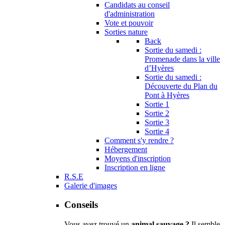
Candidats au conseil
d'administration
Vote et pouvoir
Sorties nature
Back
Sortie du samedi :
Promenade dans la ville
d’Hyères
Sortie du samedi :
Découverte du Plan du
Pont à Hyères
Sortie 1
Sortie 2
Sortie 3
Sortie 4
Comment s'y rendre ?
Hébergement
Moyens d'inscription
Inscription en ligne
R.S.E
Galerie d'images
Conseils
Vous avez trouvé un
animal sauvage ?
Il semble