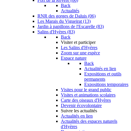
Fort de la Revère (06)
Back
Actualités
RNR des gorges de Daluis (06)
Les Marais du Vigueirat (13)
Jardin à papillons de l'Escarelle (83)
Salins d'Hyères (83)
Back
Visiter et participer
Les Salins d'Hyères
Zoom sur une espèce
Espace nature
Back
Actualités en lien
Expositions et outils
permanents
Expositions temporaires
Visites pour le grand public
Visites et animations scolaires
Carte des oiseaux d'Hyères
Devenir écovolontaire
Suivre les actualités
Actualités en lien
Actualités des espaces naturels
d'Hyères