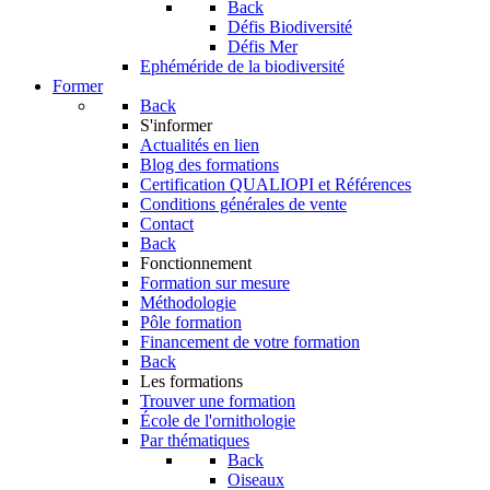
Back
Défis Biodiversité
Défis Mer
Ephéméride de la biodiversité
Former
Back
S'informer
Actualités en lien
Blog des formations
Certification QUALIOPI et Références
Conditions générales de vente
Contact
Back
Fonctionnement
Formation sur mesure
Méthodologie
Pôle formation
Financement de votre formation
Back
Les formations
Trouver une formation
École de l'ornithologie
Par thématiques
Back
Oiseaux