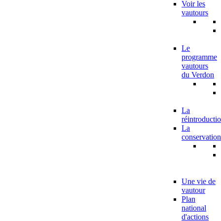
Voir les
vautours
Le
programme
vautours
du Verdon
La
réintroducti
La
conservation
Une vie de
vautour
Plan
national
d'actions