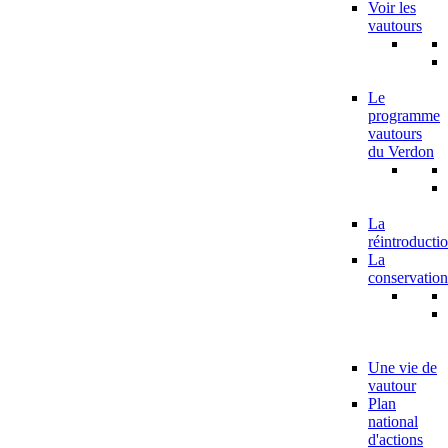
Voir les
vautours
Le
programme
vautours
du Verdon
La
réintroducti
La
conservation
Une vie de
vautour
Plan
national
d'actions