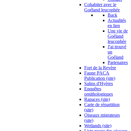
Cohabiter avec le
Goéland leucophée
Back
Actualités
en lien
Une vie de
Goéland
leucophée
J'ai trouvé
un
Goéland
Partenaires
Fort de la Revère
Faune PACA
Publication (site)
Salins d'Hyères
Enquêtes
ornithologiques
Rapaces (site)
Carte de répartition
(site)
Oiseaux migrateurs
(site)
Wetlands (site)
Liste rouge des oiseaux