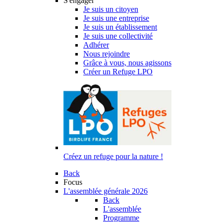
S'engager
Je suis un citoyen
Je suis une entreprise
Je suis un établissement
Je suis une collectivité
Adhérer
Nous rejoindre
Grâce à vous, nous agissons
Créer un Refuge LPO
Créez un refuge pour la nature !
Back
Focus
L'assemblée générale 2026
Back
L'assemblée
Programme