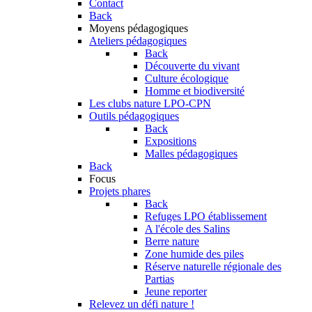
Contact
Back
Moyens pédagogiques
Ateliers pédagogiques
Back
Découverte du vivant
Culture écologique
Homme et biodiversité
Les clubs nature LPO-CPN
Outils pédagogiques
Back
Expositions
Malles pédagogiques
Back
Focus
Projets phares
Back
Refuges LPO établissement
A l'école des Salins
Berre nature
Zone humide des piles
Réserve naturelle régionale des
Partias
Jeune reporter
Relevez un défi nature !