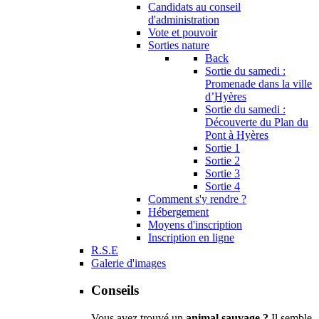
Candidats au conseil
d'administration
Vote et pouvoir
Sorties nature
Back
Sortie du samedi :
Promenade dans la ville
d’Hyères
Sortie du samedi :
Découverte du Plan du
Pont à Hyères
Sortie 1
Sortie 2
Sortie 3
Sortie 4
Comment s'y rendre ?
Hébergement
Moyens d'inscription
Inscription en ligne
R.S.E
Galerie d'images
Conseils
Vous avez trouvé un
animal sauvage ?
Il semble