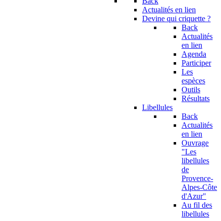
Back
Actualités en lien
Devine qui criquette ?
Back
Actualités
en lien
Agenda
Participer
Les
espèces
Outils
Résultats
Libellules
Back
Actualités
en lien
Ouvrage
"Les
libellules
de
Provence-
Alpes-Côte
d'Azur"
Au fil des
libellules