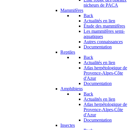
nicheurs de PACA
Mammifères
Back
Actualités en lien
Étude des mammifères
Les mammifères semi-
aquatiques
Autres connaissances
Documentation
Reptiles
Back
Actualités en lien
Atlas herpétologique de
Provence-Alpes-Côte
d'Azur
Documentation
Amphibiens
Back
Actualités en lien
Atlas herpétologique de
Provence-Alpes-Côte
d'Azur
Documentation
Insectes