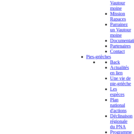
Vautour
moine
Mission
Rapaces
Parrainez
un Vautour
moine
Documentat
Partenaires
Contact
Pies-grièches
Back
Actualités
en lien
Une vie de
pie-grièche
Les
espèces
Plan
national
d'actions
Déclinaison
régionale
du PNA
Programme