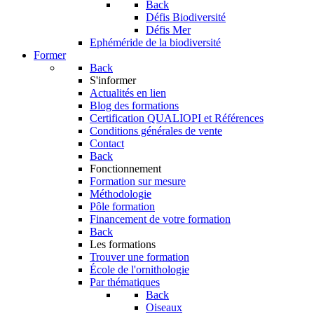
Back
Défis Biodiversité
Défis Mer
Ephéméride de la biodiversité
Former
Back
S'informer
Actualités en lien
Blog des formations
Certification QUALIOPI et Références
Conditions générales de vente
Contact
Back
Fonctionnement
Formation sur mesure
Méthodologie
Pôle formation
Financement de votre formation
Back
Les formations
Trouver une formation
École de l'ornithologie
Par thématiques
Back
Oiseaux