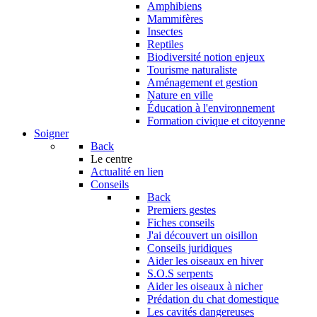
Amphibiens
Mammifères
Insectes
Reptiles
Biodiversité notion enjeux
Tourisme naturaliste
Aménagement et gestion
Nature en ville
Éducation à l'environnement
Formation civique et citoyenne
Soigner
Back
Le centre
Actualité en lien
Conseils
Back
Premiers gestes
Fiches conseils
J'ai découvert un oisillon
Conseils juridiques
Aider les oiseaux en hiver
S.O.S serpents
Aider les oiseaux à nicher
Prédation du chat domestique
Les cavités dangereuses