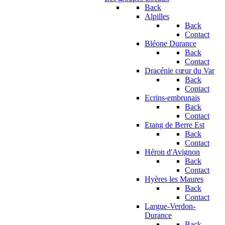
Back
Alpilles
Back
Contact
Bléone Durance
Back
Contact
Dracénie cœur du Var
Back
Contact
Ecrins-embrunais
Back
Contact
Etang de Berre Est
Back
Contact
Héron d'Avignon
Back
Contact
Hyères les Maures
Back
Contact
Largue-Verdon-
Durance
Back