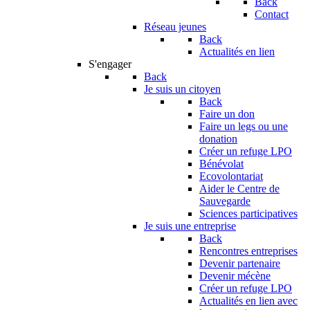
Back
Contact
Réseau jeunes
Back
Actualités en lien
S'engager
Back
Je suis un citoyen
Back
Faire un don
Faire un legs ou une
donation
Créer un refuge LPO
Bénévolat
Ecovolontariat
Aider le Centre de
Sauvegarde
Sciences participatives
Je suis une entreprise
Back
Rencontres entreprises
Devenir partenaire
Devenir mécène
Créer un refuge LPO
Actualités en lien avec