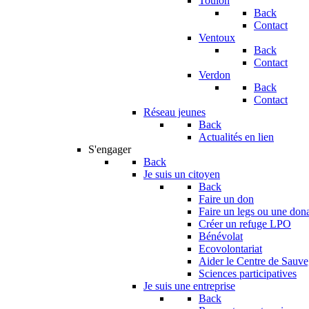
Toulon
Back
Contact
Ventoux
Back
Contact
Verdon
Back
Contact
Réseau jeunes
Back
Actualités en lien
S'engager
Back
Je suis un citoyen
Back
Faire un don
Faire un legs ou une don
Créer un refuge LPO
Bénévolat
Ecovolontariat
Aider le Centre de Sauv
Sciences participatives
Je suis une entreprise
Back