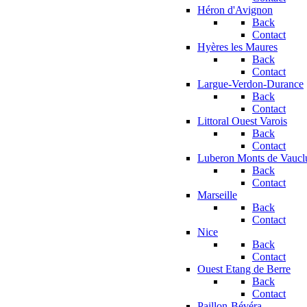
Héron d'Avignon
Back
Contact
Hyères les Maures
Back
Contact
Largue-Verdon-Durance
Back
Contact
Littoral Ouest Varois
Back
Contact
Luberon Monts de Vaucl
Back
Contact
Marseille
Back
Contact
Nice
Back
Contact
Ouest Etang de Berre
Back
Contact
Paillon-Bévéra