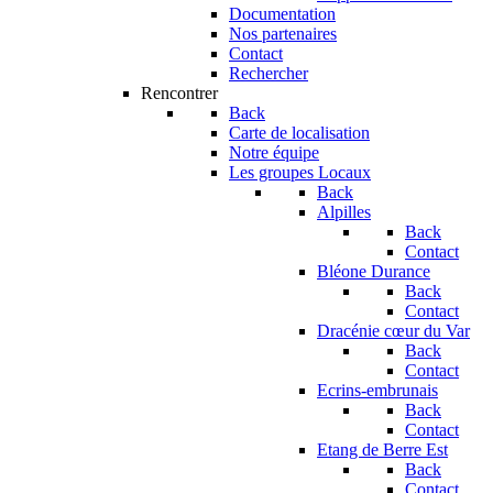
Documentation
Nos partenaires
Contact
Rechercher
Rencontrer
Back
Carte de localisation
Notre équipe
Les groupes Locaux
Back
Alpilles
Back
Contact
Bléone Durance
Back
Contact
Dracénie cœur du Var
Back
Contact
Ecrins-embrunais
Back
Contact
Etang de Berre Est
Back
Contact