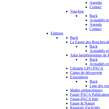
Agenda
Contact
Vaucluse
Back
Actualités en
Agenda
Contact
Editions
Back
La Faune des Bouches-
Back
Actualités en
Atlas herpétologique de
Back
Actualités en
Librairie LPO PACA
Cartes de découverte
Expositions
Back
Liste des ex
Malles pédagogiques
Faune PACA Publication
Faune-PACA Info
Faune & Nature
Rapports d'activités