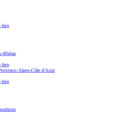
 lien
du-Rhône
 lien
 Provence-Alpes-Côte d'Azur
 lien
positions