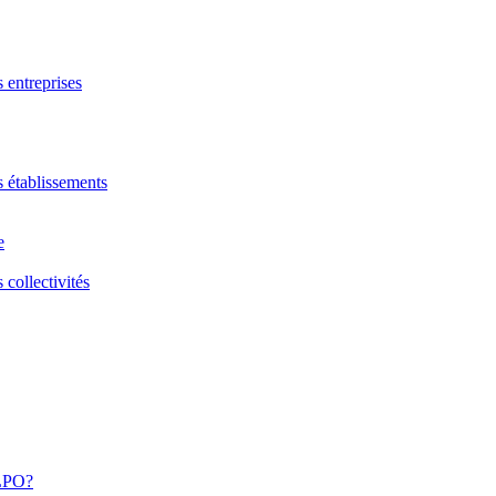
s entreprises
s établissements
e
 collectivités
 LPO?