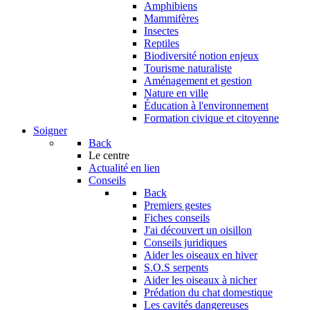
Amphibiens
Mammifères
Insectes
Reptiles
Biodiversité notion enjeux
Tourisme naturaliste
Aménagement et gestion
Nature en ville
Éducation à l'environnement
Formation civique et citoyenne
Soigner
Back
Le centre
Actualité en lien
Conseils
Back
Premiers gestes
Fiches conseils
J'ai découvert un oisillon
Conseils juridiques
Aider les oiseaux en hiver
S.O.S serpents
Aider les oiseaux à nicher
Prédation du chat domestique
Les cavités dangereuses