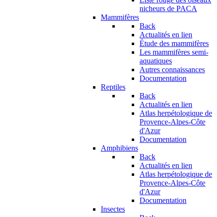
nicheurs de PACA
Mammifères
Back
Actualités en lien
Étude des mammifères
Les mammifères semi-
aquatiques
Autres connaissances
Documentation
Reptiles
Back
Actualités en lien
Atlas herpétologique de
Provence-Alpes-Côte
d'Azur
Documentation
Amphibiens
Back
Actualités en lien
Atlas herpétologique de
Provence-Alpes-Côte
d'Azur
Documentation
Insectes