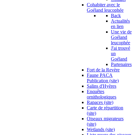
Cohabiter avec le
Goéland leucophée
Back
Actualités
en lien
Une vie de
Goéland
leucophée
J'ai trouvé
un
Goéland
Partenaires
Fort de la Revère
Faune PACA
Publication (site)
Salins d'Hyères
Enquêtes
ornithologiques
Rapaces (site)
Carte de répartition
(site)
Oiseaux migrateurs
(site)
Wetlands (site)
Liste rouge des oiseaux