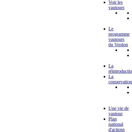
Voir les
vautours
Le
programme
vautours
du Verdon
La
réintroducti
La
conservation
Une vie de
vautour
Plan
national
d'actions