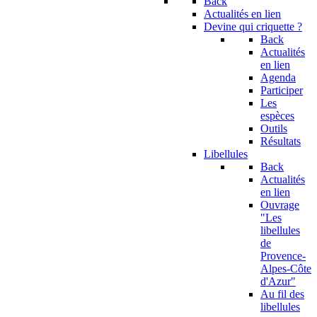
Back
Actualités en lien
Devine qui criquette ?
Back
Actualités
en lien
Agenda
Participer
Les
espèces
Outils
Résultats
Libellules
Back
Actualités
en lien
Ouvrage
"Les
libellules
de
Provence-
Alpes-Côte
d'Azur"
Au fil des
libellules