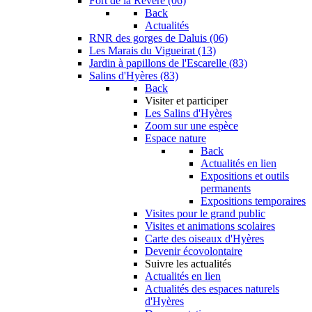
Fort de la Revère (06)
Back
Actualités
RNR des gorges de Daluis (06)
Les Marais du Vigueirat (13)
Jardin à papillons de l'Escarelle (83)
Salins d'Hyères (83)
Back
Visiter et participer
Les Salins d'Hyères
Zoom sur une espèce
Espace nature
Back
Actualités en lien
Expositions et outils
permanents
Expositions temporaires
Visites pour le grand public
Visites et animations scolaires
Carte des oiseaux d'Hyères
Devenir écovolontaire
Suivre les actualités
Actualités en lien
Actualités des espaces naturels
d'Hyères