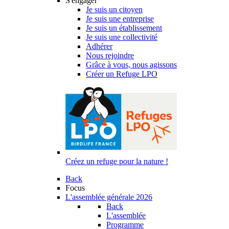
S'engager
Je suis un citoyen
Je suis une entreprise
Je suis un établissement
Je suis une collectivité
Adhérer
Nous rejoindre
Grâce à vous, nous agissons
Créer un Refuge LPO
Créez un refuge pour la nature !
Back
Focus
L'assemblée générale 2026
Back
L'assemblée
Programme