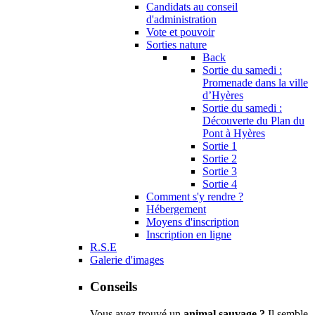
Candidats au conseil
d'administration
Vote et pouvoir
Sorties nature
Back
Sortie du samedi :
Promenade dans la ville
d’Hyères
Sortie du samedi :
Découverte du Plan du
Pont à Hyères
Sortie 1
Sortie 2
Sortie 3
Sortie 4
Comment s'y rendre ?
Hébergement
Moyens d'inscription
Inscription en ligne
R.S.E
Galerie d'images
Conseils
Vous avez trouvé un
animal sauvage ?
Il semble