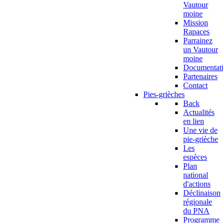
Vautour
moine
Mission
Rapaces
Parrainez
un Vautour
moine
Documentat
Partenaires
Contact
Pies-grièches
Back
Actualités
en lien
Une vie de
pie-grièche
Les
espèces
Plan
national
d'actions
Déclinaison
régionale
du PNA
Programme