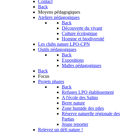
Contact
Back
Moyens pédagogiques
Ateliers pédagogiques
Back
Découverte du vivant
Culture écologique
Homme et biodiversité
Les clubs nature LPO-CPN
Outils pédagogiques
Back
Expositions
Malles pédagogiques
Back
Focus
Projets phares
Back
Refuges LPO établissement
A l'école des Salins
Berre nature
Zone humide des piles
Réserve naturelle régionale des
Partias
Jeune reporter
Relevez un défi nature !