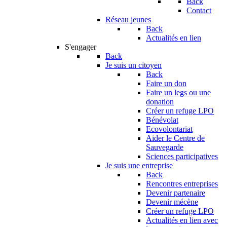
Back
Contact
Réseau jeunes
Back
Actualités en lien
S'engager
Back
Je suis un citoyen
Back
Faire un don
Faire un legs ou une
donation
Créer un refuge LPO
Bénévolat
Ecovolontariat
Aider le Centre de
Sauvegarde
Sciences participatives
Je suis une entreprise
Back
Rencontres entreprises
Devenir partenaire
Devenir mécène
Créer un refuge LPO
Actualités en lien avec