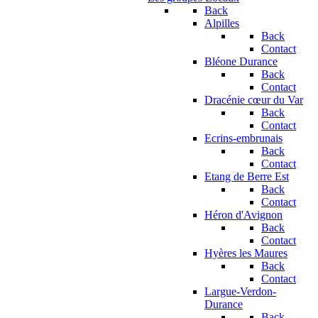
Back
Alpilles
Back
Contact
Bléone Durance
Back
Contact
Dracénie cœur du Var
Back
Contact
Ecrins-embrunais
Back
Contact
Etang de Berre Est
Back
Contact
Héron d'Avignon
Back
Contact
Hyères les Maures
Back
Contact
Largue-Verdon-
Durance
Back