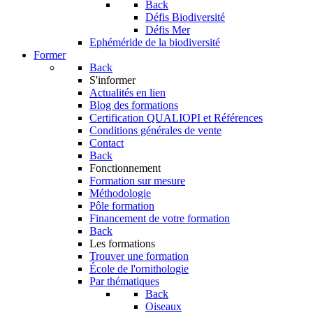
Back
Défis Biodiversité
Défis Mer
Ephéméride de la biodiversité
Former
Back
S'informer
Actualités en lien
Blog des formations
Certification QUALIOPI et Références
Conditions générales de vente
Contact
Back
Fonctionnement
Formation sur mesure
Méthodologie
Pôle formation
Financement de votre formation
Back
Les formations
Trouver une formation
École de l'ornithologie
Par thématiques
Back
Oiseaux