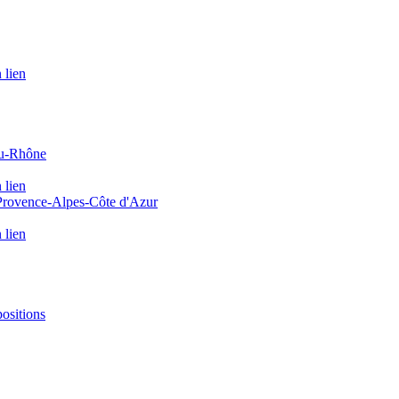
 lien
du-Rhône
 lien
 Provence-Alpes-Côte d'Azur
 lien
positions