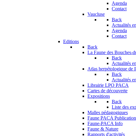
Agenda
Contact
Vaucluse
Back
Actualités en
Agenda
Contact
Editions
Back
La Faune des Bouches-
Back
Actualités en
Atlas herpétologique de
Back
Actualités en
Librairie LPO PACA
Cartes de découverte
Expositions
Back
Liste des ex
Malles pédagogiques
Faune PACA Publication
Faune-PACA Info
Faune & Nature
Rapports d'activités