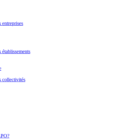
s entreprises
s établissements
e
 collectivités
 LPO?