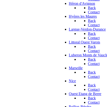
Héron d'Avignon
Back
Contact
Hyères les Maures
Back
Contact
Largue-Verdon-Durance
Back
Contact
Littoral Ouest Varois
Back
Contact
Luberon Monts de Vaucl
Back
Contact
Marseille
Back
Contact
Nice
Back
Contact
Ouest Etang de Berre
Back
Contact
Paillon-Bévéra