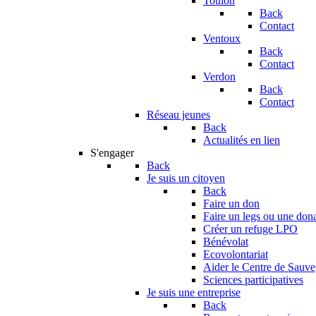
Toulon
Back
Contact
Ventoux
Back
Contact
Verdon
Back
Contact
Réseau jeunes
Back
Actualités en lien
S'engager
Back
Je suis un citoyen
Back
Faire un don
Faire un legs ou une don
Créer un refuge LPO
Bénévolat
Ecovolontariat
Aider le Centre de Sauv
Sciences participatives
Je suis une entreprise
Back