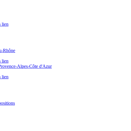
 lien
du-Rhône
 lien
 Provence-Alpes-Côte d'Azur
 lien
positions