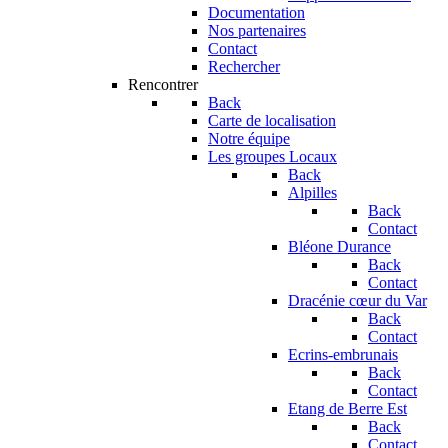
Documentation
Nos partenaires
Contact
Rechercher
Rencontrer
Back
Carte de localisation
Notre équipe
Les groupes Locaux
Back
Alpilles
Back
Contact
Bléone Durance
Back
Contact
Dracénie cœur du Var
Back
Contact
Ecrins-embrunais
Back
Contact
Etang de Berre Est
Back
Contact