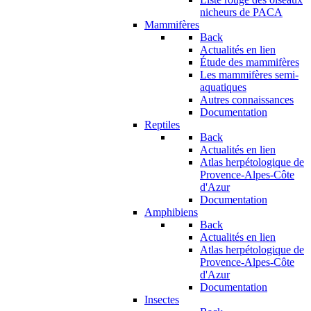
nicheurs de PACA
Mammifères
Back
Actualités en lien
Étude des mammifères
Les mammifères semi-
aquatiques
Autres connaissances
Documentation
Reptiles
Back
Actualités en lien
Atlas herpétologique de
Provence-Alpes-Côte
d'Azur
Documentation
Amphibiens
Back
Actualités en lien
Atlas herpétologique de
Provence-Alpes-Côte
d'Azur
Documentation
Insectes