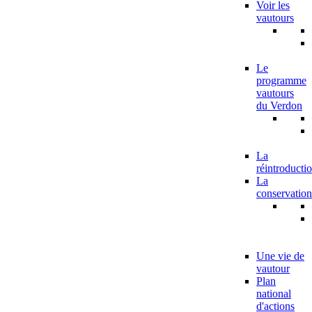
Voir les
vautours
Le
programme
vautours
du Verdon
La
réintroducti
La
conservation
Une vie de
vautour
Plan
national
d'actions