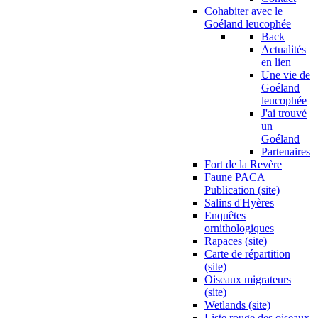
Cohabiter avec le
Goéland leucophée
Back
Actualités
en lien
Une vie de
Goéland
leucophée
J'ai trouvé
un
Goéland
Partenaires
Fort de la Revère
Faune PACA
Publication (site)
Salins d'Hyères
Enquêtes
ornithologiques
Rapaces (site)
Carte de répartition
(site)
Oiseaux migrateurs
(site)
Wetlands (site)
Liste rouge des oiseaux