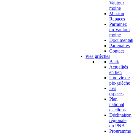
Vautour
moine
Mission
Rapaces
Parrainez
un Vautour
moine
Documentat
Partenaires
Contact
Pies-grièches
Back
Actualités
en lien
Une vie de
pie-grièche
Les
espèces
Plan
national
d'actions
Déclinaison
régionale
du PNA
Programme