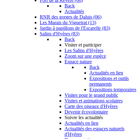
Fort de la Revère (06)
Back
Actualités
RNR des gorges de Daluis (06)
Les Marais du Vigueirat (13)
Jardin à papillons de l'Escarelle (83)
Salins d'Hyères (83)
Back
Visiter et participer
Les Salins d'Hyères
Zoom sur une espèce
Espace nature
Back
Actualités en lien
Expositions et outils
permanents
Expositions temporaires
Visites pour le grand public
Visites et animations scolaires
Carte des oiseaux d'Hyères
Devenir écovolontaire
Suivre les actualités
Actualités en lien
Actualités des espaces naturels
d'Hyères