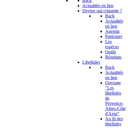
Back
Actualités en lien
Devine qui criquette ?
Back
Actualités
en lien
Agenda
Participer
Les
espèces
Outils
Résultats
Libellules
Back
Actualités
en lien
Ouvrage
"Les
libellules
de
Provence-
Alpes-Côte
d'Azur"
Au fil des
libellules