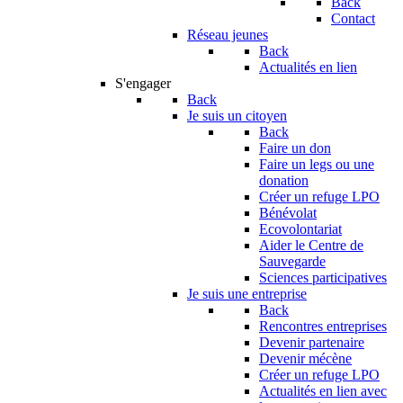
Back
Contact
Réseau jeunes
Back
Actualités en lien
S'engager
Back
Je suis un citoyen
Back
Faire un don
Faire un legs ou une
donation
Créer un refuge LPO
Bénévolat
Ecovolontariat
Aider le Centre de
Sauvegarde
Sciences participatives
Je suis une entreprise
Back
Rencontres entreprises
Devenir partenaire
Devenir mécène
Créer un refuge LPO
Actualités en lien avec