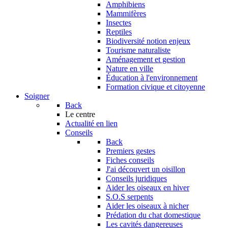
Amphibiens
Mammifères
Insectes
Reptiles
Biodiversité notion enjeux
Tourisme naturaliste
Aménagement et gestion
Nature en ville
Éducation à l'environnement
Formation civique et citoyenne
Soigner
Back
Le centre
Actualité en lien
Conseils
Back
Premiers gestes
Fiches conseils
J'ai découvert un oisillon
Conseils juridiques
Aider les oiseaux en hiver
S.O.S serpents
Aider les oiseaux à nicher
Prédation du chat domestique
Les cavités dangereuses