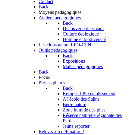
Contact
Back
Moyens pédagogiques
Ateliers pédagogiques
Back
Découverte du vivant
Culture écologique
Homme et biodiversité
Les clubs nature LPO-CPN
Outils pédagogiques
Back
Expositions
Malles pédagogiques
Back
Focus
Projets phares
Back
Refuges LPO établissement
A l'école des Salins
Berre nature
Zone humide des piles
Réserve naturelle régionale des
Partias
Jeune reporter
Relevez un défi nature !