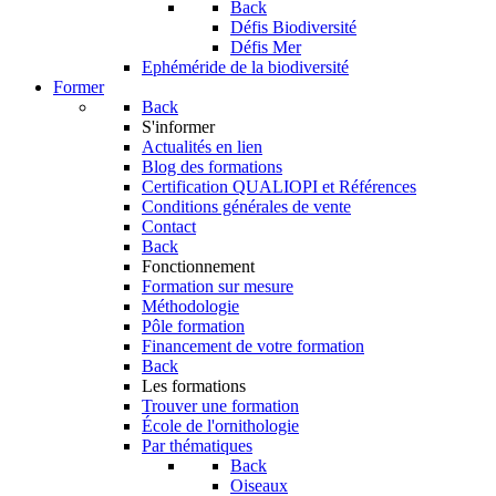
Back
Défis Biodiversité
Défis Mer
Ephéméride de la biodiversité
Former
Back
S'informer
Actualités en lien
Blog des formations
Certification QUALIOPI et Références
Conditions générales de vente
Contact
Back
Fonctionnement
Formation sur mesure
Méthodologie
Pôle formation
Financement de votre formation
Back
Les formations
Trouver une formation
École de l'ornithologie
Par thématiques
Back
Oiseaux