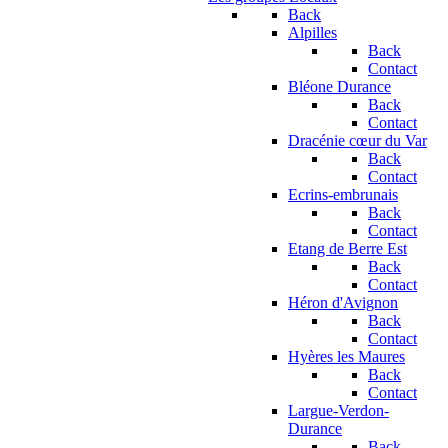
Back
Alpilles
Back
Contact
Bléone Durance
Back
Contact
Dracénie cœur du Var
Back
Contact
Ecrins-embrunais
Back
Contact
Etang de Berre Est
Back
Contact
Héron d'Avignon
Back
Contact
Hyères les Maures
Back
Contact
Largue-Verdon-
Durance
Back