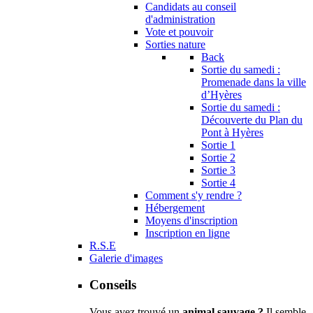
Candidats au conseil
d'administration
Vote et pouvoir
Sorties nature
Back
Sortie du samedi :
Promenade dans la ville
d’Hyères
Sortie du samedi :
Découverte du Plan du
Pont à Hyères
Sortie 1
Sortie 2
Sortie 3
Sortie 4
Comment s'y rendre ?
Hébergement
Moyens d'inscription
Inscription en ligne
R.S.E
Galerie d'images
Conseils
Vous avez trouvé un
animal sauvage ?
Il semble