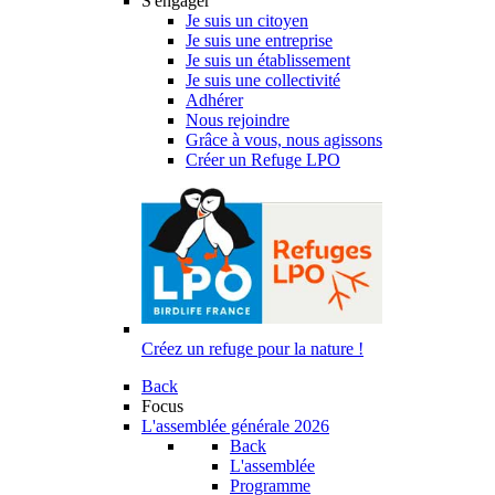
S'engager
Je suis un citoyen
Je suis une entreprise
Je suis un établissement
Je suis une collectivité
Adhérer
Nous rejoindre
Grâce à vous, nous agissons
Créer un Refuge LPO
Créez un refuge pour la nature !
Back
Focus
L'assemblée générale 2026
Back
L'assemblée
Programme